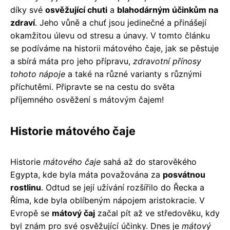
díky své
osvěžující chuti
a
blahodárným účinkům na
zdraví
. Jeho vůně a chuť jsou jedinečné a přinášejí
okamžitou úlevu od stresu a únavy. V tomto článku
se podíváme na historii mátového čaje, jak se pěstuje
a sbírá máta pro jeho přípravu,
zdravotní přínosy
tohoto nápoje
a také na různé varianty s různými
příchutěmi. Připravte se na cestu do světa
příjemného osvěžení s mátovým čajem!
Historie mátového čaje
Historie
mátového čaje
sahá až do starověkého
Egypta, kde byla máta považována za
posvátnou
rostlinu
. Odtud se její užívání rozšířilo do Řecka a
Říma, kde byla oblíbeným nápojem aristokracie. V
Evropě se
mátový čaj
začal pít až ve středověku, kdy
byl znám pro své osvěžující účinky. Dnes je
mátový