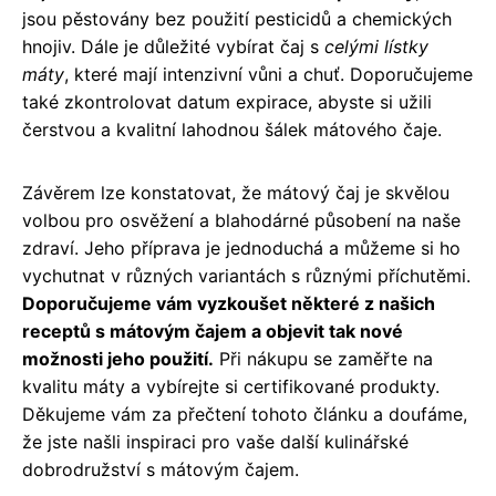
jsou pěstovány bez použití pesticidů a chemických
hnojiv. Dále je důležité vybírat čaj s
celými lístky
máty
, které mají intenzivní vůni a chuť. Doporučujeme
také zkontrolovat datum expirace, abyste si užili
čerstvou a kvalitní lahodnou šálek mátového čaje.
Závěrem lze konstatovat, že mátový čaj je skvělou
volbou pro osvěžení a blahodárné působení na naše
zdraví. Jeho příprava je jednoduchá a můžeme si ho
vychutnat v různých variantách s různými příchutěmi.
Doporučujeme vám vyzkoušet některé z našich
receptů s mátovým čajem a objevit tak nové
možnosti jeho použití.
Při nákupu se zaměřte na
kvalitu máty a vybírejte si certifikované produkty.
Děkujeme vám za přečtení tohoto článku a doufáme,
že jste našli inspiraci pro vaše další kulinářské
dobrodružství s mátovým čajem.