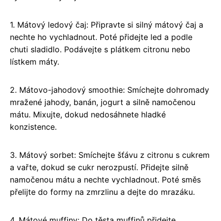
1. Mátový ledový čaj: Připravte si silný mátový čaj a
nechte ho vychladnout. Poté přidejte led a podle
chuti sladidlo. Podávejte s plátkem citronu nebo
lístkem máty.
2. Mátovo-jahodový smoothie: Smíchejte dohromady
mražené jahody, banán, jogurt a silně namočenou
mátu. Mixujte, dokud nedosáhnete hladké
konzistence.
3. Mátový sorbet: Smíchejte šťávu z citronu s cukrem
a vařte, dokud se cukr nerozpustí. Přidejte silně
namočenou mátu a nechte vychladnout. Poté směs
přelijte do formy na zmrzlinu a dejte do mrazáku.
4. Mátové muffiny: Do těsta muffinů přidejte