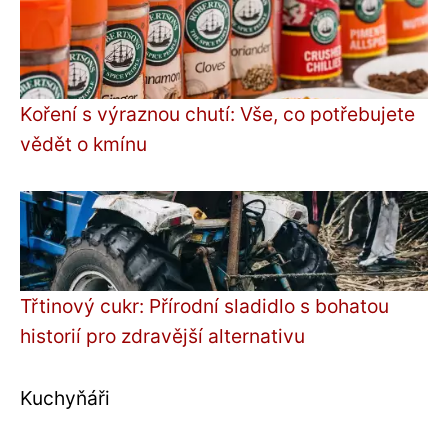
Koření s výraznou chutí: Vše, co potřebujete
vědět o kmínu
Třtinový cukr: Přírodní sladidlo s bohatou
historií pro zdravější alternativu
Kuchyňáři