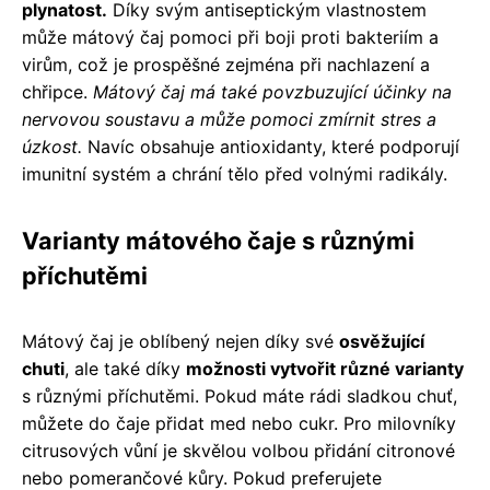
plynatost.
Díky svým antiseptickým vlastnostem
může mátový čaj pomoci při boji proti bakteriím a
virům, což je prospěšné zejména při nachlazení a
chřipce.
Mátový čaj má také povzbuzující účinky na
nervovou soustavu a může pomoci zmírnit stres a
úzkost.
Navíc obsahuje antioxidanty, které podporují
imunitní systém a chrání tělo před volnými radikály.
Varianty mátového čaje s různými
příchutěmi
Mátový čaj je oblíbený nejen díky své
osvěžující
chuti
, ale také díky
možnosti vytvořit různé varianty
s různými příchutěmi. Pokud máte rádi sladkou chuť,
můžete do čaje přidat med nebo cukr. Pro milovníky
citrusových vůní je skvělou volbou přidání citronové
nebo pomerančové kůry. Pokud preferujete