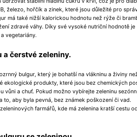
žovat stabilní hladinu cukru v krvi, což je pro diab
B, železo, hořčík a zinek, které jsou důležité pro spr
gur má také nižší kalorickou hodnotu než rýže či bram
ení zdravé váhy. Díky své vysoké nutriční hodnotě je
a vegetariány.
 a čerstvé zeleniny.
ozrnný bulgur, který je bohatší na vlákninu a živiny než
né ekologické produkty, které jsou bez chemických pos
nou vůni a chuť. Pokud možno vybírejte zeleninu sezónn
 na to, aby byla pevná, bez známek poškození či vad.
 zeleninových farmářů, kde má zelenina kratší cestu o
ulguru se zeleninou.