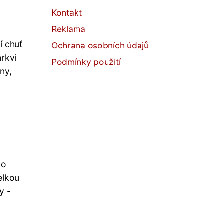
Kontakt
Reklama
í chuť
Ochrana osobních údajů
mrkví
Podmínky použití
ny,
bo
elkou
y -