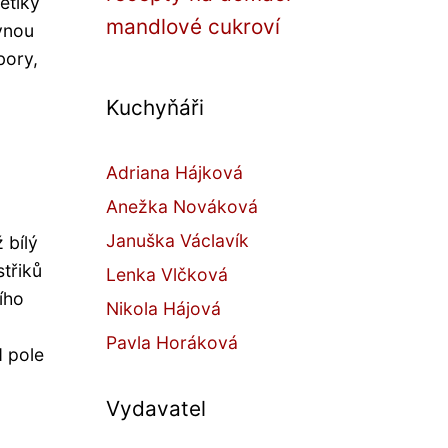
etiky
mandlové cukroví
ávnou
bory,
Kuchyňáři
Adriana Hájková
Anežka Nováková
Januška Václavík
 bílý
třiků
Lenka Vlčková
ího
Nikola Hájová
Pavla Horáková
d pole
Vydavatel