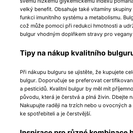
svému nízkému glykemickému indexu pomáhá udr
velký benefit. Obsahuje také vitamíny skupiny 
funkci imunitního systému a metabolismu. Bul
což může pomoci při redukci hmotnosti a udrž
bulgur vhodným doplňkem stravy pro vegany 
Tipy na nákup kvalitního bulguru
Při nákupu bulguru se ujistěte, že kupujete cel
bulgur. Doporučuje se preferovat certifikova
a pesticidů. Kvalitní bulgur by měl mít příjem
původu, která je čerstvá a plná živin. Dbejte
Nakupujte raději na trzích nebo u ovocných a
ke spotřebiteli a je čerstvější.
Inspirace pro různé kombinace b