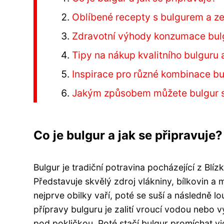
Oblíbené recepty s bulgurem a ze
Zdravotní výhody konzumace bul
Tipy na nákup kvalitního bulguru 
Inspirace pro různé kombinace bu
Jakým způsobem můžete bulgur se
Co je bulgur a jak se připravuje?
Bulgur je tradiční potravina pocházející z Blí
Představuje skvělý zdroj vlákniny, bílkovin a m
nejprve obilky vaří, poté se suší a následně 
přípravy bulguru je zalití vroucí vodou nebo 
pod pokličkou. Poté stačí bulgur promíchat v