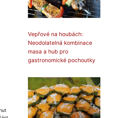
Vepřové na houbách:
Neodolatelná kombinace
masa a hub pro
gastronomické pochoutky
e
nut
část