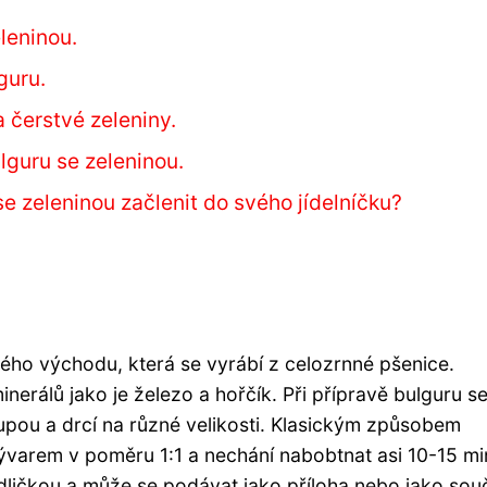
leninou.
guru.
a čerstvé zeleniny.
lguru se zeleninou.
 zeleninou začlenit do svého jídelníčku?
zkého východu, která se vyrábí z celozrnné pšenice.
inerálů jako je železo a hořčík. Při přípravě bulguru s
loupou a drcí na různé velikosti. Klasickým způsobem
vývarem v poměru 1:1 a nechání nabobtnat asi 10-15 mi
idličkou a může se podávat jako příloha nebo jako sou