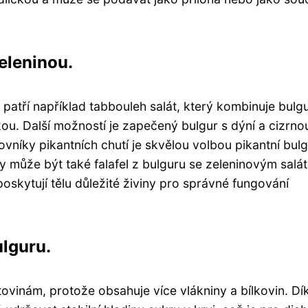
eleninou.
patří například tabbouleh salát, který kombinuje bulgu
ou. Další možností je zapečený bulgur s dýní a cizrno
lovníky pikantních chutí je skvělou volbou pikantní bulg
y může být také falafel z bulguru se zeleninovým salá
poskytují tělu důležité živiny pro správné fungování
lguru.
tovinám, protože obsahuje více vlákniny a bílkovin. Dí