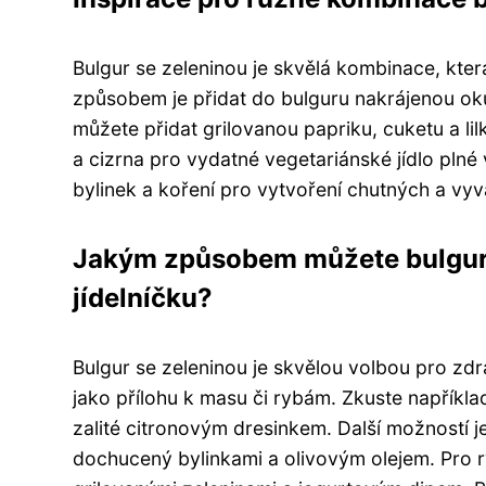
Bulgur se zeleninou je skvělá kombinace, kt
způsobem je přidat do bulguru nakrájenou okur
můžete přidat grilovanou papriku, cuketu a lil
a cizrna pro vydatné vegetariánské jídlo plné 
bylinek a koření pro vytvoření chutných a vy
Jakým způsobem můžete bulgur 
jídelníčku?
Bulgur se zeleninou je skvělou volbou pro zdra
jako přílohu k masu či rybám. Zkuste napříkla
zalité citronovým dresinkem. Další možností je
dochucený bylinkami a olivovým olejem. Pro r