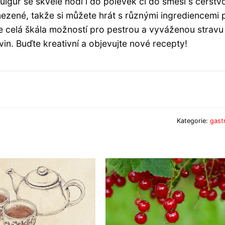
lgur se skvěle hodí i do polévek či do směsí s čerstv
mezené, takže si můžete hrát s různými ingrediencemi 
ře celá škála možností pro pestrou a vyváženou stravu
ivin. Buďte kreativní a objevujte nové recepty!
Kategorie:
gast