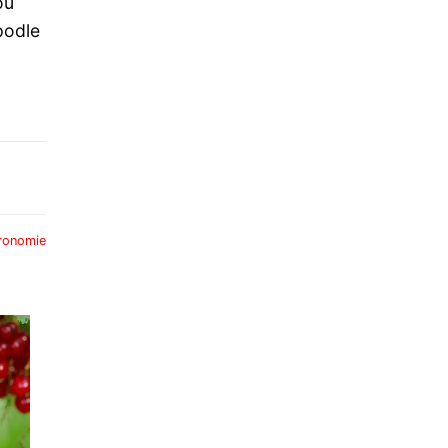
ou
podle
ronomie