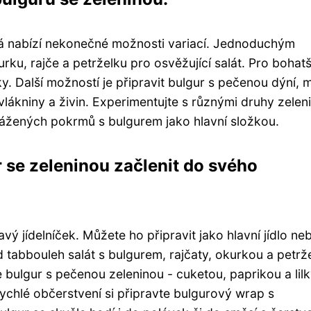
erá nabízí nekonečné možnosti variací. Jednoduchým
ku, rajče a petrželku pro osvěžující salát. Pro bohatš
ky. Další možností je připravit bulgur s pečenou dýní, 
vlákniny a živin. Experimentujte s různými druhy zeleni
vážených pokrmů s bulgurem jako hlavní složkou.
se zeleninou začlenit do svého
vý jídelníček. Můžete ho připravit jako hlavní jídlo ne
d tabbouleh salát s bulgurem, rajčaty, okurkou a petrž
 bulgur s pečenou zeleninou - cuketou, paprikou a lilk
ychlé občerstvení si připravte bulgurový wrap s