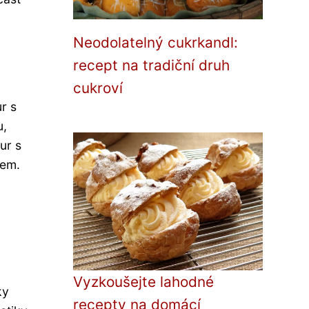
Neodolatelný cukrkandl:
recept na tradiční druh
cukroví
r s
u,
ur s
tem.
Vyzkoušejte lahodné
ky
recepty na domácí