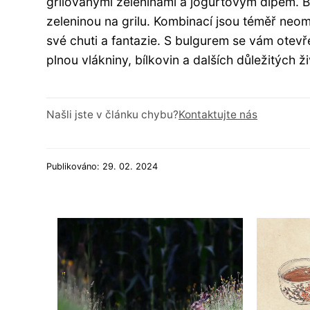
grilovanými zeleninami a jogurtovým dipem. Bu
zeleninou na grilu. Kombinací jsou téměř neo
své chuti a fantazie. S bulgurem se vám otev
plnou vlákniny, bílkovin a dalších důležitých ž
Našli jste v článku chybu?
Kontaktujte nás
Publikováno: 29. 02. 2024