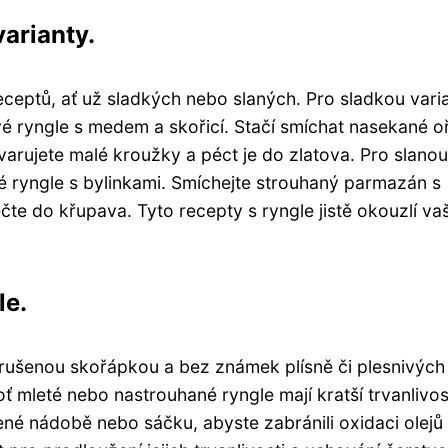
varianty.
eceptů, ať už sladkých nebo slaných. Pro sladkou vari
 ryngle s medem a skořicí. Stačí smíchat nasekané o
tvarujete malé kroužky a péct je do zlatova. Pro slanou
 ryngle s bylinkami. Smíchejte strouhaný parmazán s
čte do křupava. Tyto recepty s ryngle jistě okouzlí va
le.
porušenou skořápkou a bez známek plísně či plesnivých 
ť mleté nebo nastrouhané ryngle mají kratší trvanlivos
řené nádobě nebo sáčku, abyste zabránili oxidaci olejů