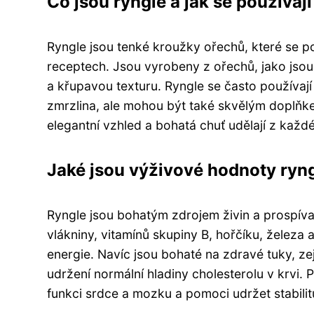
Co jsou ryngle a jak se používají
Ryngle jsou tenké kroužky ořechů, které se p
receptech. Jsou vyrobeny z ořechů, jako jsou l
a křupavou texturu. Ryngle se často používaj
zmrzlina, ale mohou být také skvělým doplň
elegantní vzhled a bohatá chuť udělají z každ
Jaké jsou výživové hodnoty ryn
Ryngle jsou bohatým zdrojem živin a prospíva
vlákniny, vitamínů skupiny B, hořčíku, železa a
energie. Navíc jsou bohaté na zdravé tuky, z
udržení normální hladiny cholesterolu v krvi
funkci srdce a mozku a pomoci udržet stabilitu