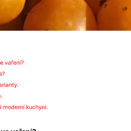
ve vaření?
e?
arianty.
.
 i moderní kuchyni.