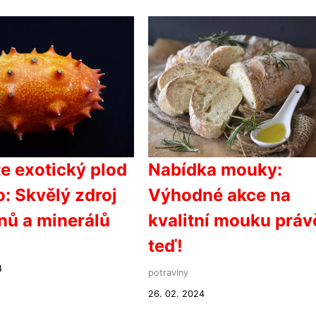
e exotický plod
Nabídka mouky:
: Skvělý zdroj
Výhodné akce na
nů a minerálů
kvalitní mouku práv
teď!
4
potraviny
26. 02. 2024