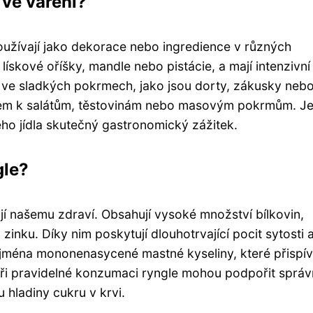
 ve vaření?
oužívají jako dekorace nebo ingredience v různých
ískové oříšky, mandle nebo pistácie, a mají intenzivní
í ve sladkých pokrmech, jako jsou dorty, zákusky neb
kem k salátům, těstovinám nebo masovým pokrmům. Je
ého jídla skutečný gastronomický zážitek.
gle?
jí našemu zdraví. Obsahují vysoké množství bílkovin,
 zinku. Díky nim poskytují dlouhotrvající pocit sytosti 
ejména mononenasycené mastné kyseliny, které přispíva
. Při pravidelné konzumaci ryngle mohou podpořit sprá
 hladiny cukru v krvi.