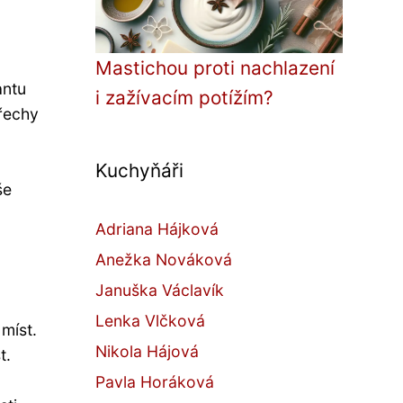
Mastichou proti nachlazení
antu
i zažívacím potížím?
řechy
Kuchyňáři
še
Adriana Hájková
Anežka Nováková
Januška Václavík
Lenka Vlčková
míst.
Nikola Hájová
t.
Pavla Horáková