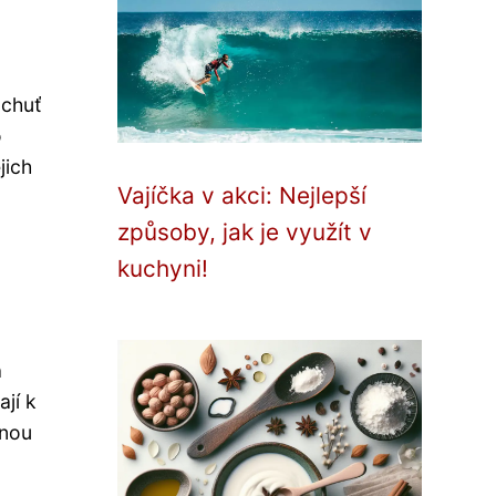
 chuť
o
jich
Vajíčka v akci: Nejlepší
způsoby, jak je využít v
kuchyni!
a
jí k
vnou