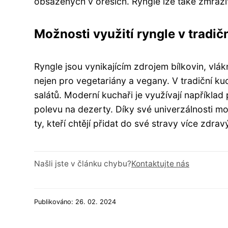
obsažených v ořeších. Ryngle lze také zmrazit 
Možnosti využití ryngle v tradič
Ryngle jsou vynikajícím zdrojem bílkovin, vlá
nejen pro vegetariány a vegany. V tradiční k
salátů. Moderní kuchaři je využívají například
polevu na dezerty. Díky své univerzálnosti 
ty, kteří chtějí přidat do své stravy více zdrav
Našli jste v článku chybu?
Kontaktujte nás
Publikováno: 26. 02. 2024