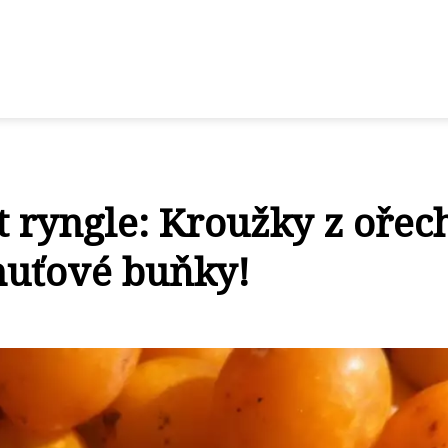
 ryngle: Kroužky z ořec
chuťové buňky!