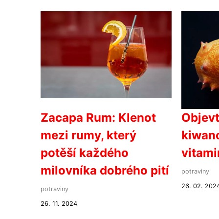
Zacapa Rum: Klenot
Objevt
mezi rumy, který
kiwano
potěší každého
vitami
milovníka dobrého pití
potraviny
26. 02. 202
potraviny
26. 11. 2024