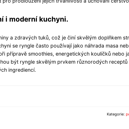
pro prodloužení jejich trvanlivosti a uchování čerstvos
ní i moderní kuchyni.
kniny a zdravých tuků, což je činí skvělým doplňkem st
uchyni se ryngle často používají jako náhrada masa ne
 při přípravě smoothies, energetických koulíčků nebo j
mohou být ryngle skvělým prvkem různorodých receptů
ých ingrediencí.
Kategorie:
p