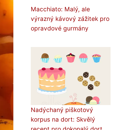
Macchiato: Malý, ale
výrazný kávový zážitek pro
opravdové gurmány
Nadýchaný piškotový
korpus na dort: Skvělý
recept pro dokonalý dort