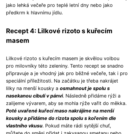
jako lehká večeře pro teplé letní dny nebo jako
předkrm k hlavnímu jídlu.
Recept 4: Lilkové rizoto s kuřecím
masem
Lilkové rizoto s kuřecím masem je skvělou volbou
pro milovníky této zeleniny. Tento recept se snadno
připravuje a je vhodný jak pro běžné večeře, tak i pro
speciální příležitosti. Na začátku je třeba nakrájet
lilky na menší kousky a
osmahnout je spolu s
nasekanou cibulí v pánvi
. Následně přidáme rýži a
zalijeme vývarem, aby se mohla rýže vařit do měkka.
Poté uvařené kuřecí maso nakrájíme na menší
kousky a přidáme do rizota spolu s kořením dle
vlastního vkusu
. Pokud máte rádi sytější chuť,
můžete do směsi přidat i zakysanou smetanu nebo