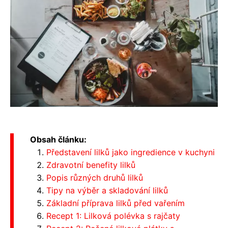
Obsah článku:
Představení lilků jako ingredience v kuchyni
Zdravotní benefity lilků
Popis různých druhů lilků
Tipy na výběr a skladování lilků
Základní příprava lilků před vařením
Recept 1: Lilková polévka s rajčaty