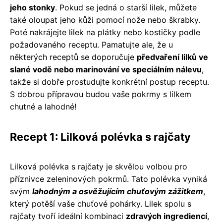
jeho stonky
. Pokud se jedná o starší lilek, můžete
také oloupat jeho kůži pomocí nože nebo škrabky.
Poté nakrájejte lilek na plátky nebo kostičky podle
požadovaného receptu. Pamatujte ale, že u
některých receptů se doporučuje
předvaření lilků ve
slané vodě nebo marinování ve speciálním nálevu
,
takže si dobře prostudujte konkrétní postup receptu.
S dobrou přípravou budou vaše pokrmy s lilkem
chutné a lahodné!
Recept 1: Lilková polévka s rajčaty
Lilková polévka s rajčaty je skvělou volbou pro
příznivce zeleninových pokrmů. Tato polévka vyniká
svým
lahodným a osvěžujícím chuťovým zážitkem
,
který potěší vaše chuťové pohárky. Lilek spolu s
rajčaty tvoří ideální kombinaci
zdravých ingrediencí
,