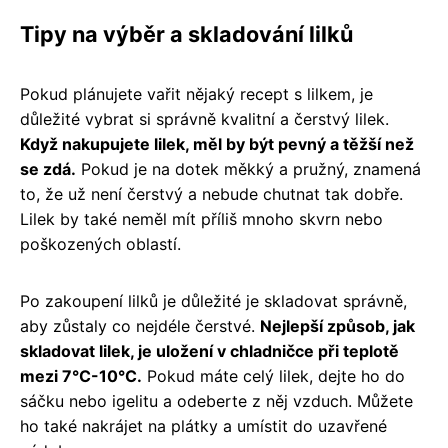
Tipy na výběr a skladování lilků
Pokud plánujete vařit nějaký recept s lilkem, je
důležité vybrat si správně kvalitní a čerstvý lilek.
Když nakupujete lilek, měl by být pevný a těžší než
se zdá.
Pokud je na dotek měkký a pružný, znamená
to, že už není čerstvý a nebude chutnat tak dobře.
Lilek by také neměl mít příliš mnoho skvrn nebo
poškozených oblastí.
Po zakoupení lilků je důležité je skladovat správně,
aby zůstaly co nejdéle čerstvé.
Nejlepší způsob, jak
skladovat lilek, je uložení v chladničce při teplotě
mezi 7°C-10°C.
Pokud máte celý lilek, dejte ho do
sáčku nebo igelitu a odeberte z něj vzduch. Můžete
ho také nakrájet na plátky a umístit do uzavřené