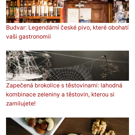
Budvar: Legendární české pivo, které obohatí
vaši gastronomii
Zapečená brokolice s těstovinami: lahodná
kombinace zeleniny a těstovin, kterou si
zamilujete!