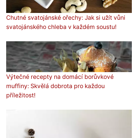
Chutné svatojánské ořechy: Jak si užít vůni
svatojánského chleba v každém soustu!
Výtečné recepty na domácí borůvkové
muffiny: Skvělá dobrota pro každou
příležitost!