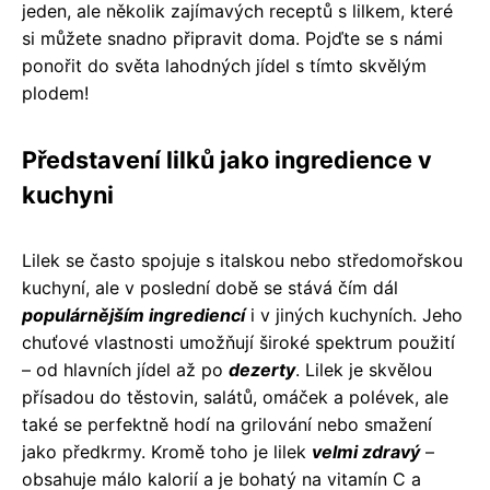
jeden, ale několik zajímavých receptů s lilkem, které
si můžete snadno připravit doma. Pojďte se s námi
ponořit do světa lahodných jídel s tímto skvělým
plodem!
Představení lilků jako ingredience v
kuchyni
Lilek se často spojuje s italskou nebo středomořskou
kuchyní, ale v poslední době se stává čím dál
populárnějším ingrediencí
i v jiných kuchyních. Jeho
chuťové vlastnosti umožňují široké spektrum použití
– od hlavních jídel až po
dezerty
. Lilek je skvělou
přísadou do těstovin, salátů, omáček a polévek, ale
také se perfektně hodí na grilování nebo smažení
jako předkrmy. Kromě toho je lilek
velmi zdravý
–
obsahuje málo kalorií a je bohatý na vitamín C a