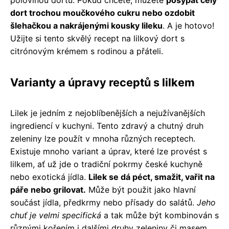
dort trochou moučkového cukru nebo ozdobit
šlehačkou a nakrájenými kousky lileku
. A je hotovo!
Užijte si tento skvělý recept na lilkový dort s
citrónovým krémem s rodinou a přáteli.
Varianty a úpravy receptů s lilkem
Lilek je jedním z nejoblíbenějších a nejužívanějších
ingrediencí v kuchyni. Tento zdravý a chutný druh
zeleniny lze použít v mnoha různých receptech.
Existuje mnoho variant a úprav, které lze provést s
lilkem, ať už jde o tradiční pokrmy české kuchyně
nebo exotická jídla.
Lilek se dá péct, smažit, vařit na
páře nebo grilovat.
Může být použit jako hlavní
součást jídla, předkrmy nebo přísady do salátů.
Jeho
chuť je velmi specifická
a tak může být kombinován s
různými kořením i dalšími druhy zeleniny či masem.