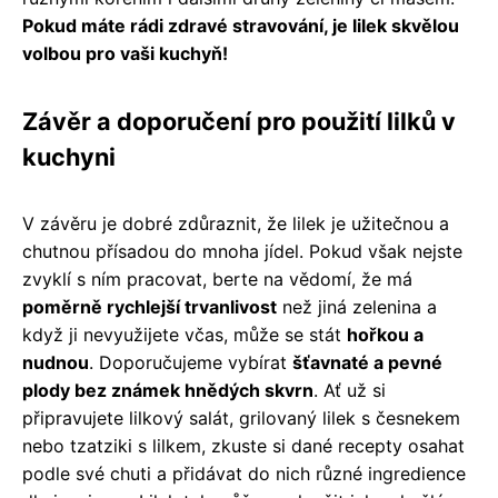
Pokud máte rádi zdravé stravování, je lilek skvělou
volbou pro vaši kuchyň!
Závěr a doporučení pro použití lilků v
kuchyni
V závěru je dobré zdůraznit, že lilek je užitečnou a
chutnou přísadou do mnoha jídel. Pokud však nejste
zvyklí s ním pracovat, berte na vědomí, že má
poměrně rychlejší trvanlivost
než jiná zelenina a
když ji nevyužijete včas, může se stát
hořkou a
nudnou
. Doporučujeme vybírat
šťavnaté a pevné
plody bez známek hnědých skvrn
. Ať už si
připravujete lilkový salát, grilovaný lilek s česnekem
nebo tzatziki s lilkem, zkuste si dané recepty osahat
podle své chuti a přidávat do nich různé ingredience