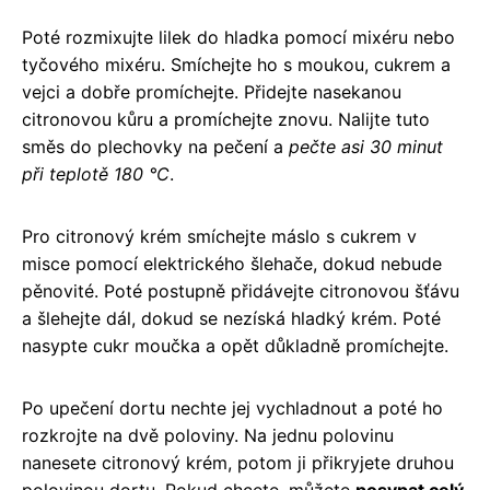
Poté rozmixujte lilek do hladka pomocí mixéru nebo
tyčového mixéru. Smíchejte ho s moukou, cukrem a
vejci a dobře promíchejte. Přidejte nasekanou
citronovou kůru a promíchejte znovu. Nalijte tuto
směs do plechovky na pečení a
pečte asi 30 minut
při teplotě 180 °C
.
Pro citronový krém smíchejte máslo s cukrem v
misce pomocí elektrického šlehače, dokud nebude
pěnovité. Poté postupně přidávejte citronovou šťávu
a šlehejte dál, dokud se nezíská hladký krém. Poté
nasypte cukr moučka a opět důkladně promíchejte.
Po upečení dortu nechte jej vychladnout a poté ho
rozkrojte na dvě poloviny. Na jednu polovinu
nanesete citronový krém, potom ji přikryjete druhou
polovinou dortu. Pokud chcete, můžete
posypat celý