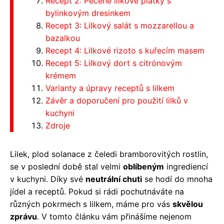
Recept 2: Pečené lilkové plátky s
bylinkovým dresinkem
Recept 3: Lilkový salát s mozzarellou a
bazalkou
Recept 4: Lilkové rizoto s kuřecím masem
Recept 5: Lilkový dort s citrónovým
krémem
Varianty a úpravy receptů s lilkem
Závěr a doporučení pro použití lilků v
kuchyni
Zdroje
Lilek, plod solanace z čeledi bramborovitých rostlin,
se v poslední době stal velmi
oblíbeným
ingrediencí
v kuchyni. Díky své
neutrální chuti
se hodí do mnoha
jídel a receptů. Pokud si rádi pochutnáváte na
různých pokrmech s lilkem, máme pro vás
skvělou
zprávu
. V tomto článku vám přinášíme nejenom