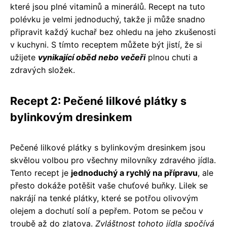
které jsou plné vitaminů a minerálů. Recept na tuto
polévku je velmi jednoduchý, takže ji může snadno
připravit každý kuchař bez ohledu na jeho zkušenosti
v kuchyni. S tímto receptem můžete být jistí, že si
užijete
vynikající oběd nebo večeři
plnou chuti a
zdravých složek.
Recept 2: Pečené lilkové plátky s
bylinkovým dresinkem
Pečené lilkové plátky s bylinkovým dresinkem jsou
skvělou volbou pro všechny milovníky zdravého jídla.
Tento recept je
jednoduchý a rychlý na přípravu
, ale
přesto dokáže potěšit vaše chuťové buňky. Lilek se
nakrájí na tenké plátky, které se potřou olivovým
olejem a dochutí solí a pepřem. Potom se pečou v
troubě až do zlatova.
Zvláštnost tohoto jídla spočívá