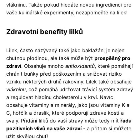
vlákninu. Takže pokud hledáte novou ingredienci pro
vaše kulinářské experimenty, nezapomeňte na lilek!
Zdravotní benefity lilků
Lilek, často nazývaný také jako baklažán, je nejen
chutnou plodinou, ale také může být
prospěšný pro
zdraví
. Obsahuje mnoho
antioxidantů
, které pomáhají
chránit buňky před poškozením a snižovat riziko
vzniku některých druhů rakoviny. Lilek také obsahuje
vlákninu
, což pomáhá udržovat trávicí systém zdravý
a regulovat hladinu cholesterolu v krvi. Navíc
obsahuje vitaminy a minerály, jako jsou vitaminy K a
C, hořčík a draslík, které podporují zdravé kosti a
svaly. Přidání lilků do vaší stravy může tedy mít
řadu
pozitivních vlivů na vaše zdraví
- a přitom si můžete
užít skvělou chuť!