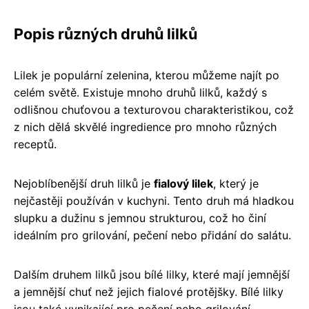
Popis různých druhů lilků
Lilek je populární zelenina, kterou můžeme najít po
celém světě. Existuje mnoho druhů lilků, každý s
odlišnou chuťovou a texturovou charakteristikou, což
z nich dělá skvělé ingredience pro mnoho různých
receptů.
Nejoblíbenější druh lilků je
fialový lilek
, který je
nejčastěji používán v kuchyni. Tento druh má hladkou
slupku a dužinu s jemnou strukturou, což ho činí
ideálním pro grilování, pečení nebo přidání do salátu.
Dalším druhem lilků jsou bílé lilky, které mají jemnější
a jemnější chuť než jejich fialové protějšky. Bílé lilky
jsou také vynikající pro pečení nebo grilování.