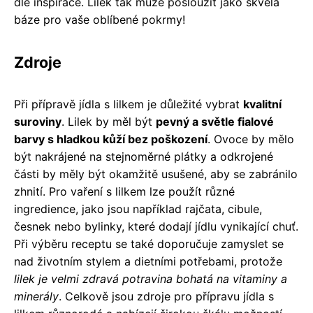
dle inspirace. Lilek tak může posloužit jako skvělá
báze pro vaše oblíbené pokrmy!
Zdroje
Při přípravě jídla s lilkem je důležité vybrat
kvalitní
suroviny
. Lilek by měl být
pevný a světle fialové
barvy s hladkou kůží bez poškození
. Ovoce by mělo
být nakrájené na stejnoměrné plátky a odkrojené
části by měly být okamžitě usušené, aby se zabránilo
zhnití. Pro vaření s lilkem lze použít různé
ingredience, jako jsou například rajčata, cibule,
česnek nebo bylinky, které dodají jídlu vynikající chuť.
Při výběru receptu se také doporučuje zamyslet se
nad životním stylem a dietními potřebami, protože
lilek je velmi zdravá potravina bohatá na vitaminy a
minerály
. Celkově jsou zdroje pro přípravu jídla s