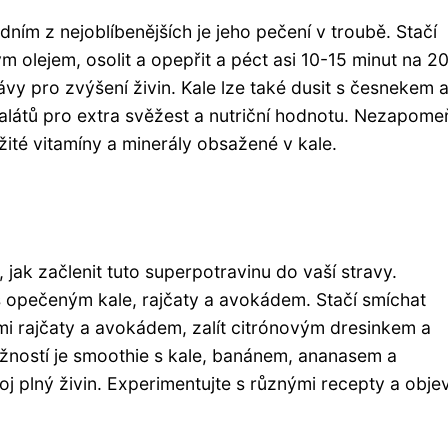
dním z nejoblíbenějších je jeho pečení v troubě. Stačí
m olejem, osolit a opepřit a péct asi 10-15 minut na 2
ávy pro zvýšení živin. Kale lze také dusit s česnekem 
alátů pro extra svěžest a nutriční hodnotu. Nezapome
ité vitamíny a minerály obsažené v kale.
ak začlenit tuto superpotravinu do vaší stravy.
s opečeným kale, rajčaty a avokádem. Stačí smíchat
i rajčaty a avokádem, zalít citrónovým dresinkem a
žností je smoothie s kale, banánem, ananasem a
j plný živin. Experimentujte s různými recepty a obje