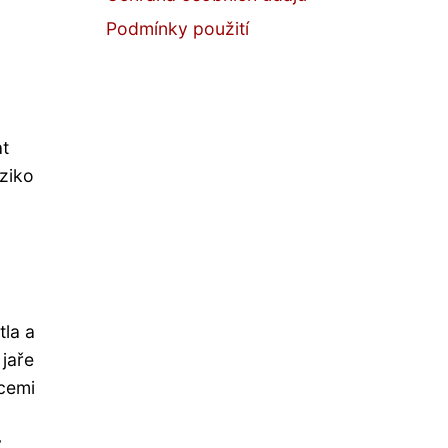
Podmínky použití
at
ziko
tla a
jaře
icemi
ý