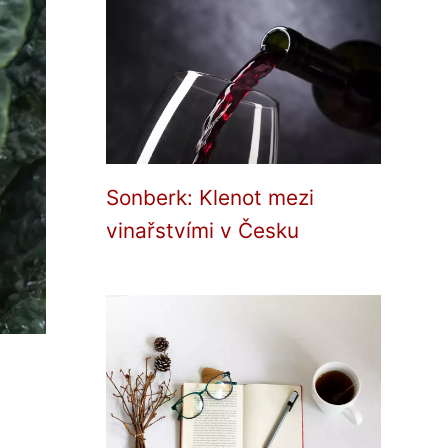
Sonberk: Klenot mezi
vinařstvími v Česku