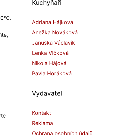
Kuchyňáři
00°C.
Adriana Hájková
a
Anežka Nováková
ňte,
Januška Václavík
Lenka Vlčková
Nikola Hájová
Pavla Horáková
Vydavatel
Kontakt
vte
Reklama
Ochrana osobních údajů