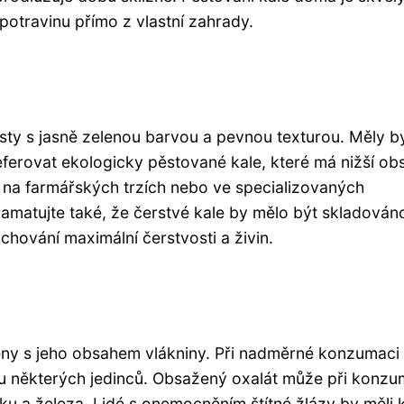
erpotravinu přímo z vlastní zahrady.
listy s jasně zelenou barvou a pevnou texturou. Měly b
ferovat ekologicky pěstované kale, které má nižší ob
itě na farmářských trzích nebo ve specializovaných
matujte také, že čerstvé kale by mělo být skladován
hování maximální čerstvosti a živin.
jeny s jeho obsahem vlákniny. Při nadměrné konzumac
 u některých jedinců. Obsažený oxalát může při konzu
ku a železa. Lidé s onemocněním štítné žlázy by měli 