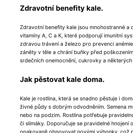
Zdravotní benefity kale.
Zdravotní benefity kale jsou mnohostranné a d
vitamíny A, C a K, které podporují imunitní sy
zdravou trávení a železo pro prevenci anémi
záněty v těle a chrání buňky před poškození
srdečních onemocnění, cukrovky a některých 
Jak pěstovat kale doma.
Kale je rostlina, která se snadno pěstuje i do
živné půdy s dobrým odvodněním. Semena můž
nebo na podzim. Rostlina potřebuje pravideln
či slimáky. Doporučuje se pravidelné hnojení 
opakovaně obnovovat novými výhonky, což pro