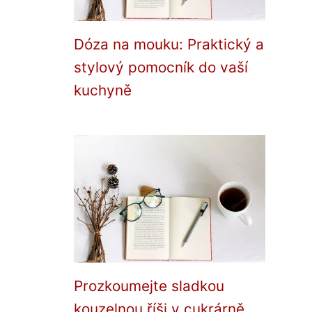
Dóza na mouku: Praktický a
stylový pomocník do vaší
kuchyně
Prozkoumejte sladkou
kouzelnou říši v cukrárně