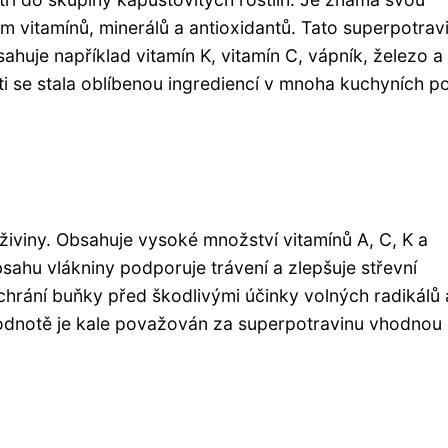
vitamínů, minerálů a antioxidantů. Tato superpotravi
sahuje například vitamín K, vitamín C, vápník, železo a
uti se stala oblíbenou ingrediencí v mnoha kuchyních p
 živiny. Obsahuje vysoké množství vitamínů A, C, K a
bsahu vlákniny podporuje trávení a zlepšuje střevní
 chrání buňky před škodlivými účinky volných radikálů 
 hodnotě je kale považován za superpotravinu vhodnou