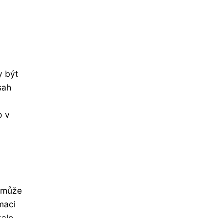
y být
sah
o v
i může
maci
kale