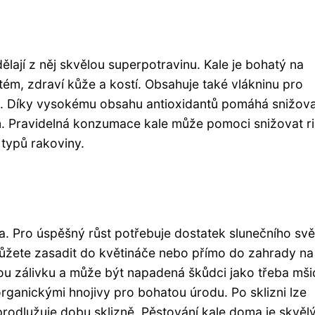
ělají z něj skvělou superpotravinu. Kale je bohatý na
stém, zdraví kůže a kostí. Obsahuje také vlákninu pro
e. Díky vysokému obsahu antioxidantů pomáhá snižov
m. Pravidelná konzumace kale může pomoci snižovat ri
typů rakoviny.
ma. Pro úspěšný růst potřebuje dostatek slunečního svě
ete zasadit do květináče nebo přímo do zahrady na 
ou zálivku a může být napadená škůdci jako třeba mš
organickými hnojivy pro bohatou úrodu. Po sklizni lze
dlužuje dobu sklizně. Pěstování kale doma je skvěl