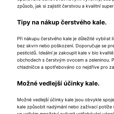
způsob, jak si zajistit čerstvou a kvalitní sup
Tipy na nákup čerstvého kale.
Při nákupu čerstvého kale je důležité vybírat 
bez skvrn nebo poškození. Doporučuje se pre
pesticidů. Ideální je zakoupit kale v bio kval
obchodech s čerstvým ovocem a zeleninou. Pa
chladničce a spotřebováno co nejdříve pro zac
Možné vedlejší účinky kale.
Možné vedlejší účinky kale jsou obvykle spo
kale způsobit nadýmání nebo zažívací potíže
ve velkém množství ovlivnit vstřebávání vápní