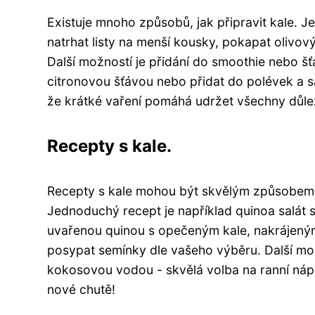
Existuje mnoho způsobů, jak připravit kale. Je
natrhat listy na menší kousky, pokapat olivový
Další možností je přidání do smoothie nebo šť
citronovou šťávou nebo přidat do polévek a s
že krátké vaření pomáhá udržet všechny důlež
Recepty s kale.
Recepty s kale mohou být skvělým způsobem, j
Jednoduchý recept je například quinoa salát 
uvařenou quinou s opečeným kale, nakrájeným
posypat semínky dle vašeho výběru. Další mo
kokosovou vodou - skvělá volba na ranní nápo
nové chutě!