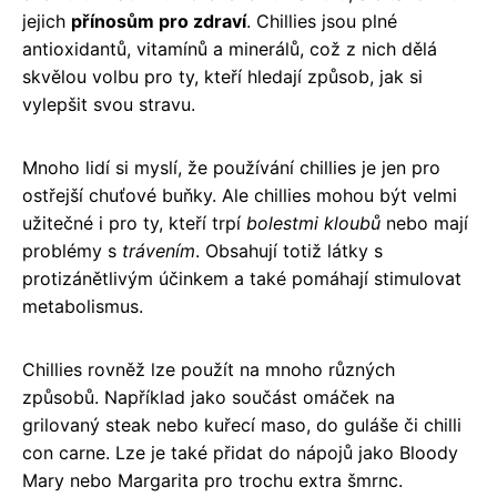
jejich
přínosům pro zdraví
. Chillies jsou plné
antioxidantů, vitamínů a minerálů, což z nich dělá
skvělou volbu pro ty, kteří hledají způsob, jak si
vylepšit svou stravu.
Mnoho lidí si myslí, že používání chillies je jen pro
ostřejší chuťové buňky. Ale chillies mohou být velmi
užitečné i pro ty, kteří trpí
bolestmi kloubů
nebo mají
problémy s
trávením
. Obsahují totiž látky s
protizánětlivým účinkem a také pomáhají stimulovat
metabolismus.
Chillies rovněž lze použít na mnoho různých
způsobů. Například jako součást omáček na
grilovaný steak nebo kuřecí maso, do guláše či chilli
con carne. Lze je také přidat do nápojů jako Bloody
Mary nebo Margarita pro trochu extra šmrnc.