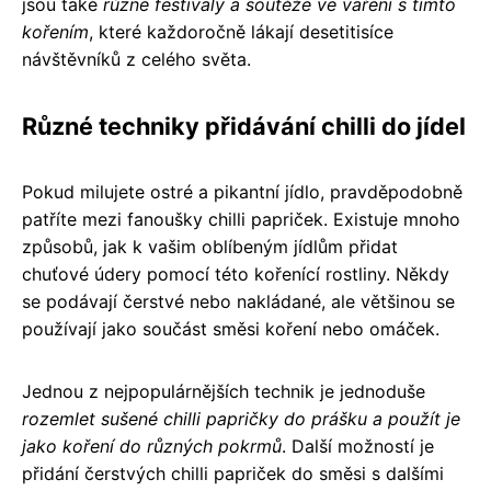
jsou také
různé festivaly a soutěže ve vaření s tímto
kořením
, které každoročně lákají desetitisíce
návštěvníků z celého světa.
Různé techniky přidávání chilli do jídel
Pokud milujete ostré a pikantní jídlo, pravděpodobně
patříte mezi fanoušky chilli papriček. Existuje mnoho
způsobů, jak k vašim oblíbeným jídlům přidat
chuťové údery pomocí této kořenící rostliny. Někdy
se podávají čerstvé nebo nakládané, ale většinou se
používají jako součást směsi koření nebo omáček.
Jednou z nejpopulárnějších technik je jednoduše
rozemlet sušené chilli papričky do prášku a použít je
jako koření do různých pokrmů
. Další možností je
přidání čerstvých chilli papriček do směsi s dalšími