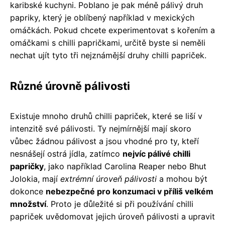
karibské kuchyni. Poblano je pak méně pálivý druh
papriky, který je oblíbený například v mexických
omáčkách. Pokud chcete experimentovat s kořením a
omáčkami s chilli papričkami, určitě byste si neměli
nechat ujít tyto tři nejznámější druhy chilli papriček.
Různé úrovně pálivosti
Existuje mnoho druhů chilli papriček, které se liší v
intenzitě své pálivosti. Ty nejmírnější mají skoro
vůbec žádnou pálivost a jsou vhodné pro ty, kteří
nesnášejí ostrá jídla, zatímco
nejvíc pálivé chilli
papričky
, jako například Carolina Reaper nebo Bhut
Jolokia, mají
extrémní úroveň pálivosti
a mohou být
dokonce
nebezpečné pro konzumaci v příliš velkém
množství
. Proto je důležité si při používání chilli
papriček uvědomovat jejich úroveň pálivosti a upravit