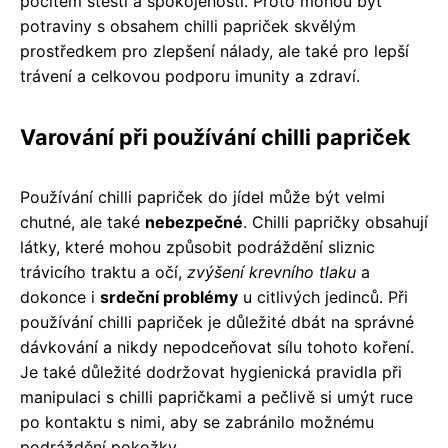
pocitem štěstí a spokojenosti. Proto mohou být
potraviny s obsahem chilli papriček skvělým
prostředkem pro zlepšení nálady, ale také pro lepší
trávení a celkovou podporu imunity a zdraví.
Varování při používání chilli papriček
Používání chilli papriček do jídel může být velmi
chutné, ale také
nebezpečné
. Chilli papričky obsahují
látky, které mohou způsobit podráždění sliznic
trávicího traktu a očí,
zvýšení krevního tlaku
a
dokonce i
srdeční problémy
u citlivých jedinců. Při
používání chilli papriček je důležité dbát na správné
dávkování a nikdy nepodceňovat sílu tohoto koření.
Je také důležité dodržovat hygienická pravidla při
manipulaci s chilli papričkami a pečlivě si umýt ruce
po kontaktu s nimi, aby se zabránilo možnému
podráždění pokožky.