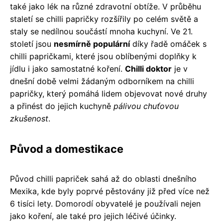
také jako lék na různé zdravotní obtíže. V průběhu
staletí se chilli papričky rozšířily po celém světě a
staly se nedílnou součástí mnoha kuchyní. Ve 21.
století jsou
nesmírně populární
díky řadě omáček s
chilli papričkami, které jsou oblíbenými doplňky k
jídlu i jako samostatné koření.
Chilli doktor
je v
dnešní době velmi žádaným odborníkem na chilli
papričky, který pomáhá lidem objevovat nové druhy
a přinést do jejich kuchyně
pálivou chuťovou
zkušenost
.
Původ a domestikace
Původ chilli papriček sahá až do oblasti dnešního
Mexika, kde byly poprvé pěstovány již před více než
6 tisíci lety. Domorodí obyvatelé je používali nejen
jako koření, ale také pro jejich léčivé účinky.