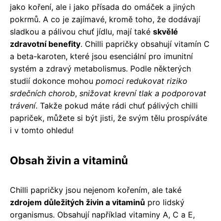
jako koření, ale i jako přísada do omáček a jiných
pokrmů. A co je zajímavé, kromě toho, že dodávají
sladkou a pálivou chuť jídlu, mají také
skvělé
zdravotní benefity
. Chilli papričky obsahují vitamín C
a beta-karoten, které jsou esenciální pro imunitní
systém a zdravý metabolismus. Podle některých
studií dokonce mohou
pomoci redukovat riziko
srdečních chorob
,
snižovat krevní tlak a podporovat
trávení
. Takže pokud máte rádi chuť pálivých chilli
papriček, můžete si být jisti, že svým tělu prospíváte
i v tomto ohledu!
Obsah živin a vitaminů
Chilli papričky jsou nejenom kořením, ale také
zdrojem důležitých živin a vitaminů
pro lidský
organismus. Obsahují například vitaminy A, C a E,