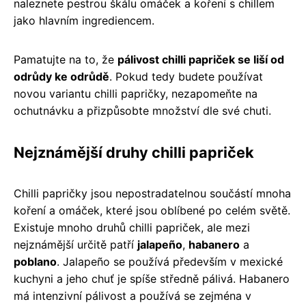
naleznete pestrou škálu omáček a koření s chillem
jako hlavním ingrediencem.
Pamatujte na to, že
pálivost chilli papriček se liší od
odrůdy ke odrůdě
. Pokud tedy budete používat
novou variantu chilli papričky, nezapomeňte na
ochutnávku a přizpůsobte množství dle své chuti.
Nejznámější druhy chilli papriček
Chilli papričky jsou nepostradatelnou součástí mnoha
koření a omáček, které jsou oblíbené po celém světě.
Existuje mnoho druhů chilli papriček, ale mezi
nejznámější určitě patří
jalapeño
,
habanero
a
poblano
. Jalapeño se používá především v mexické
kuchyni a jeho chuť je spíše středně pálivá. Habanero
má intenzivní pálivost a používá se zejména v