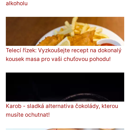
alkoholu
Telecí řízek: Vyzkoušejte recept na dokonalý
kousek masa pro vaši chuťovou pohodu!
Karob - sladká alternativa čokolády, kterou
musíte ochutnat!