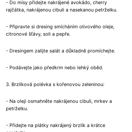
- Do mísy přidejte nakrájené avokádo, cherry
rajčátka, nakrájenou cibuli a nasekanou petrželku.
- Připravte si dresing smícháním olivového oleje,
citronové šťávy, soli a pepře.
- Dresingem zalijte salát a důkladně promíchejte.
- Podávejte jako předkrm nebo lehký oběd.
3. Brzlíková polévka s kořenovou zeleninou:
- Na oleji osmahněte nakrájenou cibuli, mrkev a
petrželku.
- Přidejte na plátky nakrájený brzlík a krátce