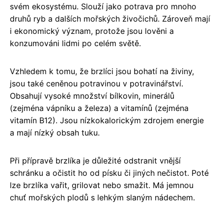
svém ekosystému. Slouží jako potrava pro mnoho
druhů ryb a dalších mořských živočichů. Zároveň mají
i ekonomický význam, protože jsou lověni a
konzumováni lidmi po celém světě.
Vzhledem k tomu, že brzlíci jsou bohatí na živiny,
jsou také ceněnou potravinou v potravinářství.
Obsahují vysoké množství bílkovin, minerálů
(zejména vápníku a železa) a vitamínů (zejména
vitamín B12). Jsou nízkokalorickým zdrojem energie
a mají nízký obsah tuku.
Při přípravě brzlíka je důležité odstranit vnější
schránku a očistit ho od písku či jiných nečistot. Poté
lze brzlíka vařit, grilovat nebo smažit. Má jemnou
chuť mořských plodů s lehkým slaným nádechem.