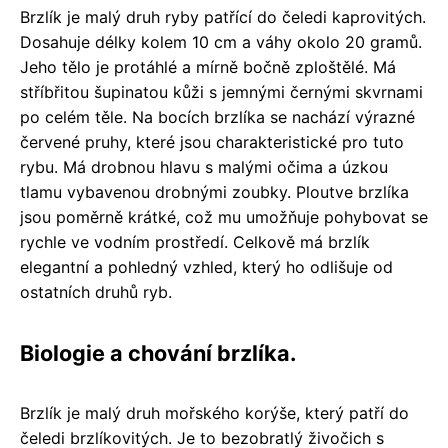
Brzlík je malý druh ryby patřící do čeledi kaprovitých.
Dosahuje délky kolem 10 cm a váhy okolo 20 gramů.
Jeho tělo je protáhlé a mírně bočně zploštělé. Má
stříbřitou šupinatou kůži s jemnými černými skvrnami
po celém těle. Na bocích brzlíka se nachází výrazné
červené pruhy, které jsou charakteristické pro tuto
rybu. Má drobnou hlavu s malými očima a úzkou
tlamu vybavenou drobnými zoubky. Ploutve brzlíka
jsou poměrně krátké, což mu umožňuje pohybovat se
rychle ve vodním prostředí. Celkově má brzlík
elegantní a pohledný vzhled, který ho odlišuje od
ostatních druhů ryb.
Biologie a chování brzlíka.
Brzlík je malý druh mořského korýše, který patří do
čeledi brzlíkovitých. Je to bezobratlý živočich s