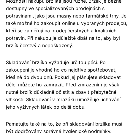
Možnosti nákupu brzlíka jsou různé. Brzlík je běžně
dostupný ve specializovaných prodejnách s
potravinami, jako jsou masny nebo farmářské trhy. Je
také možné ho zakoupit online u vybraných prodejců,
kteří se zaměřují na prodej čerstvých a kvalitních
potravin. Při nákupu je důležité dbát na to, aby byl
brzlík čerstvý a nepoškozený.
Skladování brzlíka vyžaduje určitou péči. Po
zakoupení je vhodné ho co nejdříve spotřebovat,
ideálně do dvou dnů. Pokud jej plánujete skladovat
déle, můžete ho zamrazit. Před zmrazením je však
nutné brzlík důkladně očistit a zbavit přebytečné
vlhkosti. Skladování v mrazáku umožňuje uchování
jeho výživných látek po delší dobu.
Pamatujte také na to, že při skladování brzlíka musí
být dodržovány správné hygienické podmínky.