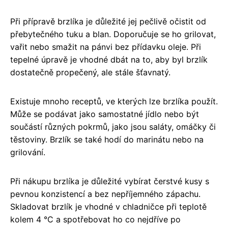
Při přípravě brzlíka je důležité jej pečlivě očistit od
přebytečného tuku a blan. Doporučuje se ho grilovat,
vařit nebo smažit na pánvi bez přídavku oleje. Při
tepelné úpravě je vhodné dbát na to, aby byl brzlík
dostatečně propečený, ale stále šťavnatý.
Existuje mnoho receptů, ve kterých lze brzlíka použít.
Může se podávat jako samostatné jídlo nebo být
součástí různých pokrmů, jako jsou saláty, omáčky či
těstoviny. Brzlík se také hodí do marinátu nebo na
grilování.
Při nákupu brzlíka je důležité vybírat čerstvé kusy s
pevnou konzistencí a bez nepříjemného zápachu.
Skladovat brzlík je vhodné v chladničce při teplotě
kolem 4 °C a spotřebovat ho co nejdříve po