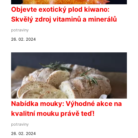
Objevte exotický plod kiwano:
Skvělý zdroj vitaminů a minerálů
potraviny
26. 02. 2024
Nabídka mouky: Výhodné akce na
kvalitní mouku právě teď!
potraviny
26. 02. 2024