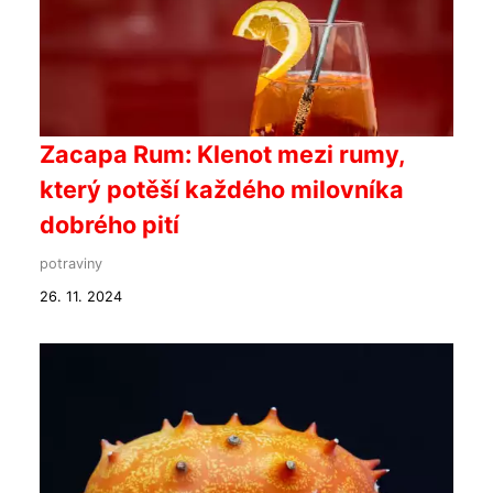
Zacapa Rum: Klenot mezi rumy,
který potěší každého milovníka
dobrého pití
potraviny
26. 11. 2024