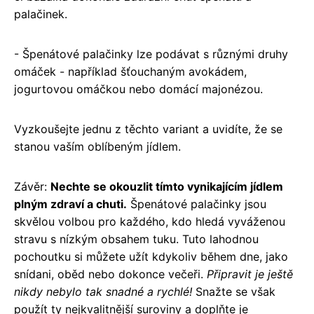
palačinek.
- Špenátové palačinky lze podávat s různými druhy
omáček - například šťouchaným avokádem,
jogurtovou omáčkou nebo domácí majonézou.
Vyzkoušejte jednu z těchto variant a uvidíte, že se
stanou vaším oblíbeným jídlem.
Závěr:
Nechte se okouzlit tímto vynikajícím jídlem
plným zdraví a chuti.
Špenátové palačinky jsou
skvělou volbou pro každého, kdo hledá vyváženou
stravu s nízkým obsahem tuku. Tuto lahodnou
pochoutku si můžete užít kdykoliv během dne, jako
snídani, oběd nebo dokonce večeři.
Připravit je ještě
nikdy nebylo tak snadné a rychlé!
Snažte se však
použít ty nejkvalitnější suroviny a doplňte je