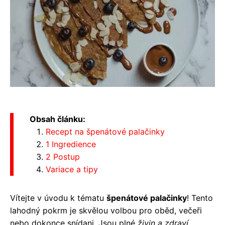
Obsah článku:
Recept na špenátové palačinky
1 Ingredience
2 Postup
Variace a tipy
Vítejte v úvodu k tématu
špenátové palačinky
! Tento
lahodný pokrm je skvělou volbou pro oběd, večeři
nebo dokonce snídani. Jsou plné
živin a zdraví