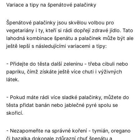
Variace a tipy na špenátové palačinky
Špenátové palačinky jsou skvělou volbou pro
vegetariány i ty, kteří si rádi dopřejí zdravé jídlo. Tato
lahodná kombinace špenátu a palačinek může být ale
ještě lepší s následujícími variacemi a tipy:
- Přidejte do těsta další zeleninu - třeba cibuli nebo
papriku, čímž získáte ještě více chuti i výživných
látek.
- Pokud máte rádi více sladké palačinky, můžete do
těsta přidat banán nebo jablečné pyré spolu se
skořicí.
- Nezapomeňte na správné koření - tymián, oregano
či bazalka dokonale zdůrazní chuť špenátu a