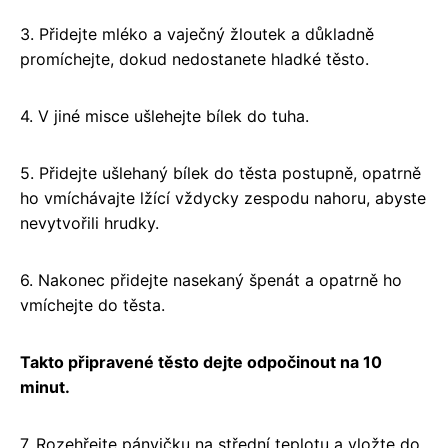
3. Přidejte mléko a vaječný žloutek a důkladně
promíchejte, dokud nedostanete hladké těsto.
4. V jiné misce ušlehejte bílek do tuha.
5. Přidejte ušlehaný bílek do těsta postupně, opatrně
ho vmíchávajte lžící vždycky zespodu nahoru, abyste
nevytvořili hrudky.
6. Nakonec přidejte nasekaný špenát a opatrně ho
vmíchejte do těsta.
Takto připravené těsto dejte odpočinout na 10
minut.
7. Rozehřejte pánvičku na střední teplotu a vložte do