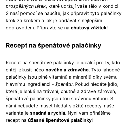
prospěšných látek
, které udržují vaše tělo v kondici.
S naší pomocí se naučíte, jak připravit tyto palačinky
krok za krokem a jak je podávat s nejlepším
doprovodem. Připravte se na
chuťový zážitek
!
Recept na špenátové palačinky
Recept na špenátové palačinky je ideální pro ty, kdo
chtějí zkusit něco
nového a zdravého
. Tyto lahodné
palačinky jsou plné vitamínů a minerálů díky svému
hlavnímu ingredienci -
špenátu
. Pokud hledáte jídlo,
které je lehké na trávení, chutné a zdravé zároveň,
špenátové palačinky jsou tou správnou volbou. S
námi nebudete muset hledat složité recepty, naše
varianta je
snadná a rychlá
. Nyní vám přinášíme
recept na
úžasné špenátové palačinky
!