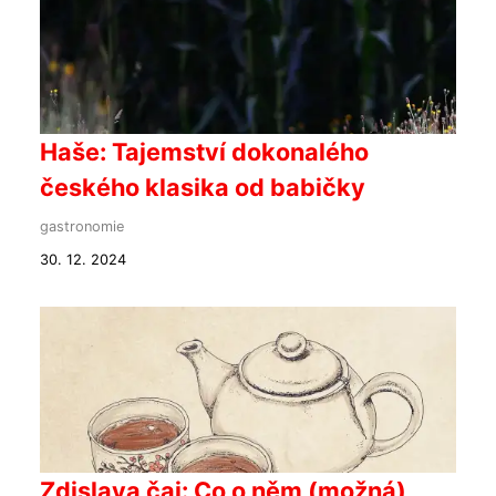
Haše: Tajemství dokonalého
českého klasika od babičky
gastronomie
30. 12. 2024
Zdislava čaj: Co o něm (možná)