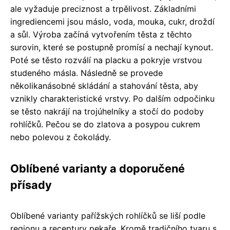
ale vyžaduje preciznost a trpělivost. Základními
ingrediencemi jsou máslo, voda, mouka, cukr, droždí
a sůl. Výroba začíná vytvořením těsta z těchto
surovin, které se postupně promísí a nechají kynout.
Poté se těsto rozválí na placku a pokryje vrstvou
studeného másla. Následně se provede
několikanásobné skládání a stahování těsta, aby
vznikly charakteristické vrstvy. Po dalším odpočinku
se těsto nakrájí na trojúhelníky a stočí do podoby
rohlíčků. Pečou se do zlatova a posypou cukrem
nebo polevou z čokolády.
Oblíbené varianty a doporučené
přísady
Oblíbené varianty pařížských rohlíčků se liší podle
regionu a receptury pekaře. Kromě tradičního tvaru s