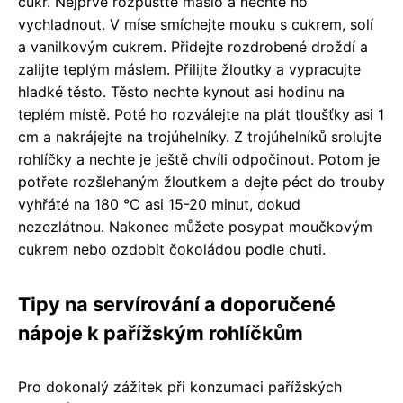
cukr. Nejprve rozpusťte máslo a nechte ho
vychladnout. V míse smíchejte mouku s cukrem, solí
a vanilkovým cukrem. Přidejte rozdrobené droždí a
zalijte teplým máslem. Přilijte žloutky a vypracujte
hladké těsto. Těsto nechte kynout asi hodinu na
teplém místě. Poté ho rozválejte na plát tloušťky asi 1
cm a nakrájejte na trojúhelníky. Z trojúhelníků srolujte
rohlíčky a nechte je ještě chvíli odpočinout. Potom je
potřete rozšlehaným žloutkem a dejte péct do trouby
vyhřáté na 180 °C asi 15-20 minut, dokud
nezezlátnou. Nakonec můžete posypat moučkovým
cukrem nebo ozdobit čokoládou podle chuti.
Tipy na servírování a doporučené
nápoje k pařížským rohlíčkům
Pro dokonalý zážitek při konzumaci pařížských