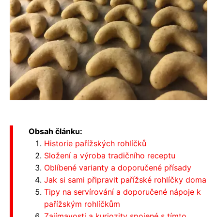
Obsah článku:
Historie pařížských rohlíčků
Složení a výroba tradičního receptu
Oblíbené varianty a doporučené přísady
Jak si sami připravit pařížské rohlíčky doma
Tipy na servírování a doporučené nápoje k
pařížským rohlíčkům
Zajímavosti a kuriozity spojené s tímto