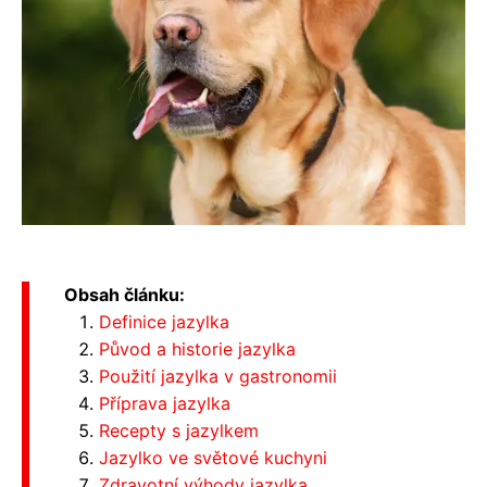
Obsah článku:
Definice jazylka
Původ a historie jazylka
Použití jazylka v gastronomii
Příprava jazylka
Recepty s jazylkem
Jazylko ve světové kuchyni
Zdravotní výhody jazylka