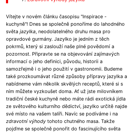
Vítejte v novém článku časopisu "Inspirace -
kuchyně"! Dnes se společně ponoříme do lahodného
světa
jazylka
, neodolatelného druhu masa pro
opravdové gurmány. Jazylko je jedním z těch
pokrmů, který si zaslouží naše plné povědomí a
pozornost. Připravte se na objevování zajímavých
informací o jeho definici, původu, historii a
samozřejmě i o jeho použití v gastronomii. Budeme
také prozkoumávat různé způsoby přípravy jazylka a
nabídneme vám několik skvělých receptů, které si s
ním můžete vyzkoušet doma. Ať už jste milovníkem
tradiční české kuchyně nebo máte rádi exotická jídla
ze světového kulturního dědictví, jazylko určitě najde
své místo na vašem talíři. Navíc se podíváme i na
zdravotní výhody
tohoto chutného masa. Takže
pojďme se společně ponořit do fascinujícího světa