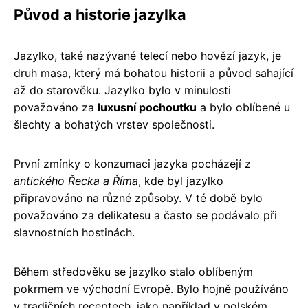
Původ a historie jazylka
Jazylko, také nazývané telecí nebo hovězí jazyk, je
druh masa, který má bohatou historii a původ sahající
až do starověku. Jazylko bylo v minulosti
považováno za
luxusní pochoutku
a bylo oblíbené u
šlechty a bohatých vrstev společnosti.
První zmínky o konzumaci jazyka pocházejí z
antického Řecka a Říma
, kde byl jazylko
připravováno na různé způsoby. V té době bylo
považováno za delikatesu a často se podávalo při
slavnostních hostinách.
Během středověku se jazylko stalo oblíbeným
pokrmem ve východní Evropě. Bylo hojně používáno
v tradičních receptech, jako například v polském