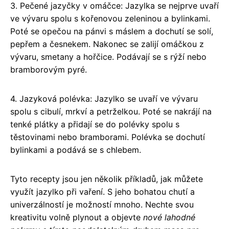
3. Pečené jazyčky v omáčce: Jazylka se nejprve uvaří
ve vývaru spolu s kořenovou zeleninou a bylinkami.
Poté se opečou na pánvi s máslem a dochutí se solí,
pepřem a česnekem. Nakonec se zalijí omáčkou z
vývaru, smetany a hořčice. Podávají se s rýží nebo
bramborovým pyré.
4. Jazyková polévka: Jazylko se uvaří ve vývaru
spolu s cibulí, mrkví a petrželkou. Poté se nakrájí na
tenké plátky a přidají se do polévky spolu s
těstovinami nebo bramborami. Polévka se dochutí
bylinkami a podává se s chlebem.
Tyto recepty jsou jen několik příkladů, jak můžete
využít jazylko při vaření. S jeho bohatou chutí a
univerzálností je možností mnoho. Nechte svou
kreativitu volně plynout a objevte
nové lahodné