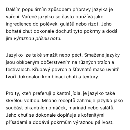
Dalším populárním způsobem přípravy jazylka je
vaření. Vařené jazylko se často používá jako
ingredience do polévek, gulášů nebo rizot. Jeho
bohatá chuť dokonale dochutí tyto pokrmy a dodá
jim
výraznou přísnu notu
.
Jazylko lze také smažit nebo péct. Smažené jazyky
jsou oblíbeným občerstvením na různých trzích a
festivalech. Křupavý povrch a šťavnaté maso uvnitř
tvoří dokonalou kombinaci chuti a textury.
Pro ty, kteří preferují pikantní jídla, je jazylko také
skvělou volbou. Mnoho receptů zahrnuje jazylko jako
součást pikantních omáček, marinád nebo salátů.
Jeho chuť se dokonale doplňuje s kořenitými
přísadami a dodává pokrmům výraznou pálivost.