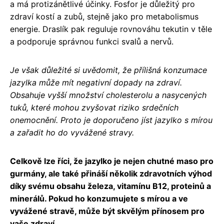
a má protizánětlivé účinky. Fosfor je důležitý pro
zdraví kostí a zubů, stejně jako pro metabolismus
energie. Draslík pak reguluje rovnováhu tekutin v těle
a podporuje správnou funkci svalů a nervů.
Je však důležité si uvědomit, že přílišná konzumace
jazylka může mít negativní dopady na zdraví.
Obsahuje vyšší množství cholesterolu a nasycených
tuků, které mohou zvyšovat riziko srdečních
onemocnění. Proto je doporučeno jíst jazylko s mírou
a zařadit ho do vyvážené stravy.
Celkově lze říci, že jazylko je nejen chutné maso pro
gurmány, ale také přináší několik zdravotních výhod
díky svému obsahu železa, vitamínu B12, proteinů a
minerálů. Pokud ho konzumujete s mírou a ve
vyvážené stravě, může být skvělým přínosem pro
vaše zdraví.