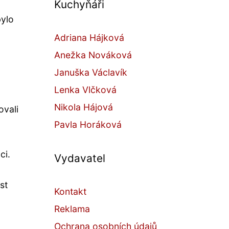
Kuchyňáři
bylo
Adriana Hájková
Anežka Nováková
Januška Václavík
Lenka Vlčková
Nikola Hájová
ovali
Pavla Horáková
ci.
Vydavatel
st
Kontakt
Reklama
Ochrana osobních údajů