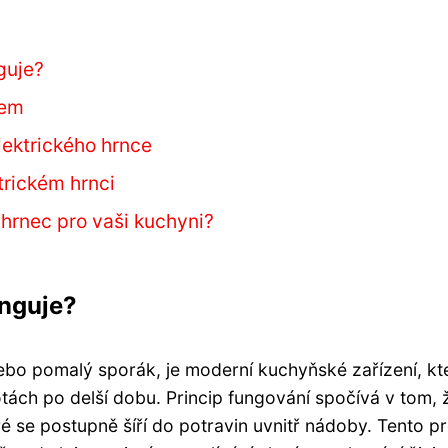
nguje?
cem
elektrického hrnce
trickém hrnci
 hrnec pro vaši kuchyni?
unguje?
ebo pomalý sporák, je moderní kuchyňské zařízení, kt
otách po delší dobu. Princip fungování spočívá v tom, 
ré se postupně šíří do potravin uvnitř nádoby. Tento p