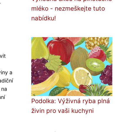
.
mléko - nezmeškejte tuto
nabídku!
vit
viny a
adiční
 na
ní
Podolka: Výživná ryba plná
živin pro vaši kuchyni