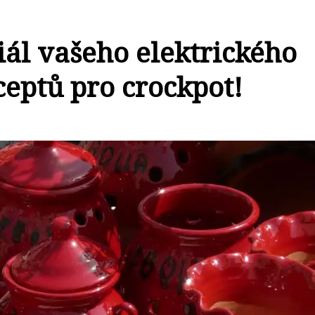
iál vašeho elektrického
ceptů pro crockpot!