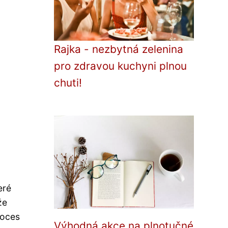
Rajka - nezbytná zelenina
pro zdravou kuchyni plnou
chuti!
eré
že
roces
Výhodná akce na plnotučné