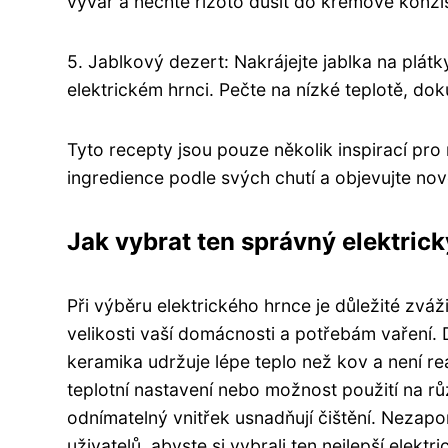
vývar a nechte rizoto dusit do krémové konzi
5. Jablkový dezert: Nakrájejte jablka na plát
elektrickém hrnci. Pečte na nízké teplotě, do
Tyto recepty jsou pouze několik inspirací pro
ingredience podle svých chutí a objevujte no
Jak vybrat ten správný elektric
Při výběru elektrického hrnce je důležité zváž
velikosti vaší domácnosti a potřebám vaření. D
keramika udržuje lépe teplo než kov a není re
teplotní nastavení nebo možnost použití na růz
odnímatelný vnitřek usnadňují čištění. Nezap
uživatelů, abyste si vybrali ten nejlepší elektr