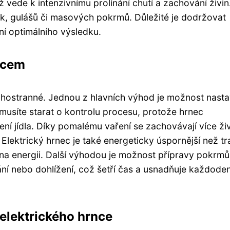
 vede k intenzivnímu prolínání chutí a zachování živin
vek, gulášů či masových pokrmů. Důležité je dodržovat
í optimálního výsledku.
ncem
hostranné. Jednou z hlavních výhod je možnost nasta
musíte starat o kontrolu procesu, protože hrnec
ní jídla. Díky pomalému vaření se zachovávají více ži
 Elektrický hrnec je také energeticky úspornější než tr
na energii. Další výhodou je možnost přípravy pokrmů
ní nebo dohlížení, což šetří čas a usnadňuje každoden
í elektrického hrnce