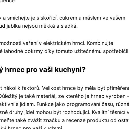
stence.
ky a smíchejte je s skořicí, cukrem a máslem ve vašem
kud jablka nejsou měkká a sladká.
 možnosti vaření v elektrickém hrnci. Kombinujte
vé lahodné pokrmy díky tomuto užitečnému spotřebiči!
ký hrnec pro vaši kuchyni?
it několik faktorů. Velikost hrnce by měla být přiměřen
ůležitý je také materiál, ze kterého je hrnec vyroben 
aktivní s jídlem. Funkce jako programování času, různ
né druhy jídel mohou být rozhodující. Kvalitní těsnící 
omeňte také zvážit značku a recenze produktu od osta
ický hrnec pro vaši kuchyni.