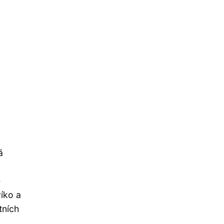
á
-
é
víko a
tních