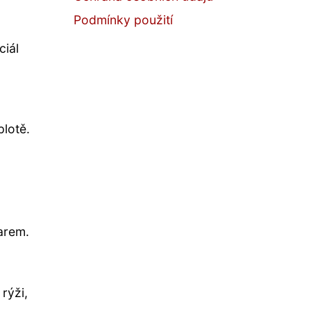
Podmínky použití
ciál
plotě.
arem.
rýži,