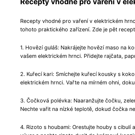
Recepty vhodné pro vaření v ele
Recepty vhodné pro vaření v elektrickém hrnc
tohoto praktického zařízení. Zde je pět recept
1. Hovězí guláš: Nakrájejte hovězí maso na ko
vašem elektrickém hrnci. Přidejte rajčata, pap
2. Kuřecí kari: Smíchejte kuřecí kousky s ko
elektrickém hrnci. Vařte na mírném ohni, do
3. Čočková polévka: Naaranžujte čočku, zeleni
Nechte vařit na nízké teplotě, dokud čočka n
4. Rizoto s houbami: Orestujte houby s cibulí 