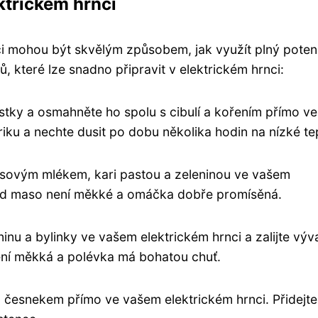
ktrickém hrnci
i mohou být skvělým způsobem, jak využít plný poten
ů, které lze snadno připravit v elektrickém hrnci:
stky a osmahněte ho spolu s cibulí a kořením přímo ve
riku a nechte dusit po dobu několika hodin na nízké te
kosovým mlékem, kari pastou a zeleninou ve vašem
kud maso není měkké a omáčka dobře promísěná.
nu a bylinky ve vašem elektrickém hrnci a zalijte výv
ení měkká a polévka má bohatou chuť.
a česnekem přímo ve vašem elektrickém hrnci. Přidejte 