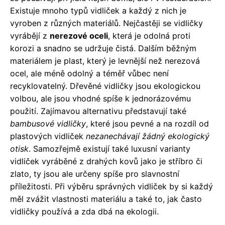
Existuje mnoho typů vidliček a každý z nich je
vyroben z různých materiálů. Nejčastěji se vidličky
vyrábějí z
nerezové oceli
, která je odolná proti
korozi a snadno se udržuje čistá. Dalším běžným
materiálem je plast, který je levnější než nerezová
ocel, ale méně odolný a téměř vůbec není
recyklovatelný. Dřevěné vidličky jsou ekologickou
volbou, ale jsou vhodné spíše k jednorázovému
použití. Zajímavou alternativu představují také
bambusové vidličky
, které jsou pevné a na rozdíl od
plastových vidliček
nezanechávají žádný ekologický
otisk
. Samozřejmě existují také luxusní varianty
vidliček vyráběné z drahých kovů jako je stříbro či
zlato, ty jsou ale určeny spíše pro slavnostní
příležitosti. Při výběru správných vidliček by si každý
měl zvážit vlastnosti materiálu a také to, jak často
vidličky používá a zda dbá na ekologii.