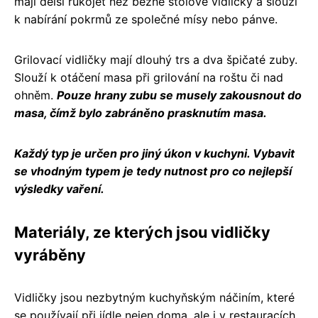
mají delší rukojeť než běžné stolové vidličky a slouží
k nabírání pokrmů ze společné mísy nebo pánve.
Grilovací vidličky mají dlouhý trs a dva špičaté zuby.
Slouží k otáčení masa při grilování na roštu či nad
ohněm.
Pouze hrany zubu se musely zakousnout do
masa, čímž bylo zabráněno prasknutím masa.
Každý typ je určen pro jiný úkon v kuchyni. Vybavit
se vhodným typem je tedy nutnost pro co nejlepší
výsledky vaření.
Materiály, ze kterých jsou vidličky
vyráběny
Vidličky jsou nezbytným kuchyňským náčiním, které
se používají při jídle nejen doma, ale i v restauracích.