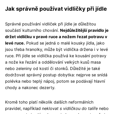
Jak správně používat vidličky při jídle
Správné používání vidliček při jídle je důležitou
součástí kulturního chování.
Nejdůležitější pravidlo je
držet vidličku v pravé ruce a nožem řezat potravu v
levé ruce.
Pokud se jedná o malé kousky jídla, jako
jsou třeba hranolky, může být vidlička držena i v levé
ruce. Při jídle se vidlička používá ke kousání potravy
a nože ke řezání a oddělování velkých kusů masa
nebo zeleniny od kostí či stonků. Důležité je také
dodržovat správný postup dobytka: nejprve se snídá
polévka nebo teplý nápoj, potom se podávají hlavní
chody a nakonec dezerty.
Kromě toho platí několik dalších neformálních
pravidel, například
neklovat s vidličkou do talíře
nebo