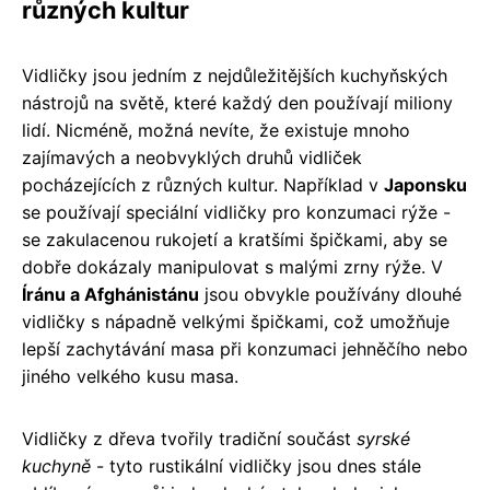
různých kultur
Vidličky jsou jedním z nejdůležitějších kuchyňských
nástrojů na světě, které každý den používají miliony
lidí. Nicméně, možná nevíte, že existuje mnoho
zajímavých a neobvyklých druhů vidliček
pocházejících z různých kultur. Například v
Japonsku
se používají speciální vidličky pro konzumaci rýže -
se zakulacenou rukojetí a kratšími špičkami, aby se
dobře dokázaly manipulovat s malými zrny rýže. V
Íránu a Afghánistánu
jsou obvykle používány dlouhé
vidličky s nápadně velkými špičkami, což umožňuje
lepší zachytávání masa při konzumaci jehněčího nebo
jiného velkého kusu masa.
Vidličky z dřeva tvořily tradiční součást
syrské
kuchyně
- tyto rustikální vidličky jsou dnes stále