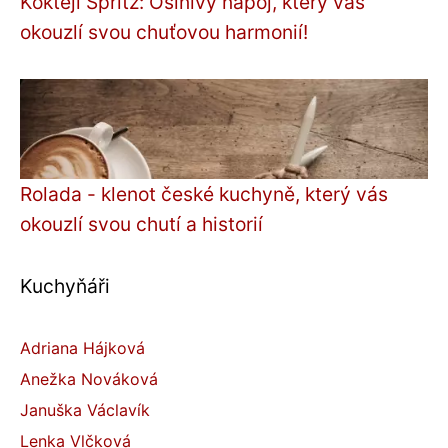
Koktejl Spritz: Oslnivý nápoj, který vás
okouzlí svou chuťovou harmonií!
Rolada - klenot české kuchyně, který vás
okouzlí svou chutí a historií
Kuchyňáři
Adriana Hájková
Anežka Nováková
Januška Václavík
Lenka Vlčková