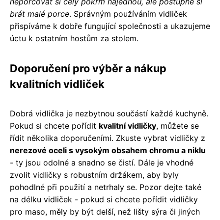
neporcovat si celý pokrm najednou, ale postupně si
brát malé porce
. Správným používáním vidliček
přispíváme k dobře fungující společnosti a ukazujeme
úctu k ostatním hostům za stolem.
Doporučení pro výběr a nákup
kvalitních vidliček
Dobrá vidlička je nezbytnou součástí každé kuchyně.
Pokud si chcete pořídit
kvalitní vidličky
, můžete se
řídit několika doporučeními. Zkuste vybrat vidličky z
nerezové oceli s vysokým obsahem chromu a niklu
- ty jsou odolné a snadno se čistí. Dále je vhodné
zvolit vidličky s robustním držákem, aby byly
pohodlné při použití a netrhaly se. Pozor dejte také
na délku vidliček - pokud si chcete pořídit vidličky
pro maso, měly by být delší, než lišty sýra či jiných