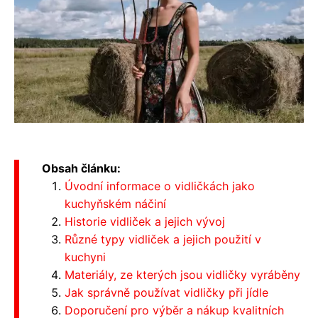
Obsah článku:
Úvodní informace o vidličkách jako
kuchyňském náčiní
Historie vidliček a jejich vývoj
Různé typy vidliček a jejich použití v
kuchyni
Materiály, ze kterých jsou vidličky vyráběny
Jak správně používat vidličky při jídle
Doporučení pro výběr a nákup kvalitních