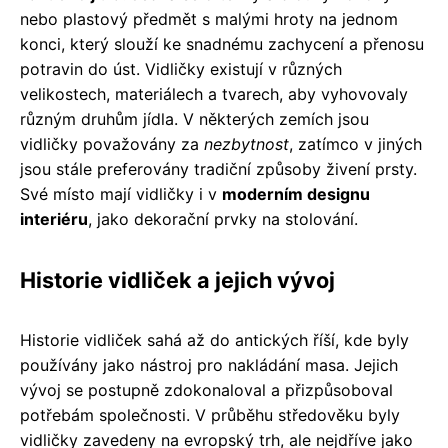
nebo plastový předmět s malými hroty na jednom
konci, který slouží ke snadnému zachycení a přenosu
potravin do úst. Vidličky existují v různých
velikostech, materiálech a tvarech, aby vyhovovaly
různým druhům jídla. V některých zemích jsou
vidličky považovány za
nezbytnost
, zatímco v jiných
jsou stále preferovány tradiční způsoby živení prsty.
Své místo mají vidličky i v
moderním designu
interiéru
, jako dekorační prvky na stolování.
Historie vidliček a jejich vývoj
Historie vidliček sahá až do antických říší, kde byly
používány jako nástroj pro nakládání masa. Jejich
vývoj se postupně zdokonaloval a přizpůsoboval
potřebám společnosti. V průběhu středověku byly
vidličky zavedeny na evropský trh, ale nejdříve jako