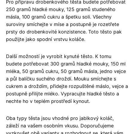
Pro přípravu drobenkového těsta budete potřebovat
250 gramů hladké mouky, 125 gramů studeného
másla, 100 gramů cukru a špetku soli. Všechny
suroviny smíchejte v míse a postupně je rozetřete
prsty do drobenkovité konzistence. Toto těsto pak
použijte jako spodní vrstvu koláče.
Další možností je vyrobit kynuté těsto. K tomu
budete potřebovat 300 gramů hladké mouky, 150 ml
mléka, 50 gramů cukru, 50 gramů másla, jedno vejce
a půl balíčku suchého droždí. Mouku smíchejte s
cukrem a droždím, přidejte rozpuštěné máslo, vejce a
postupně přilijte mléko. Vypracujte hladké těsto a
nechte ho v teplém prostředí kynout.
Oba typy těsta jsou vhodné pro jablkový koláč,
záleží na vašem osobním vkusu. Doporučujeme
vyzkoušet obě varianty a rozhodnout se, která vám