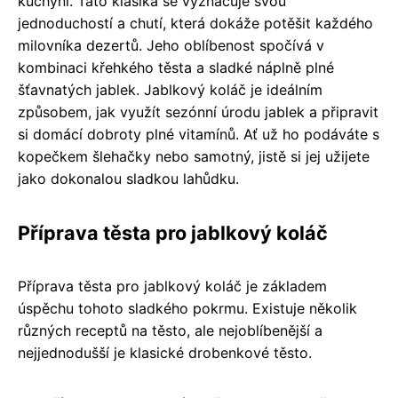
kuchyni. Tato klasika se vyznačuje svou
jednoduchostí a chutí, která dokáže potěšit každého
milovníka dezertů. Jeho oblíbenost spočívá v
kombinaci křehkého těsta a sladké náplně plné
šťavnatých jablek. Jablkový koláč je ideálním
způsobem, jak využít sezónní úrodu jablek a připravit
si domácí dobroty plné vitamínů. Ať už ho podáváte s
kopečkem šlehačky nebo samotný, jistě si jej užijete
jako dokonalou sladkou lahůdku.
Příprava těsta pro jablkový koláč
Příprava těsta pro jablkový koláč je základem
úspěchu tohoto sladkého pokrmu. Existuje několik
různých receptů na těsto, ale nejoblíbenější a
nejjednodušší je klasické drobenkové těsto.