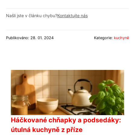
Našli jste v článku chybu?
Kontaktujte nás
Publikováno: 28. 01. 2024
Kategorie:
kuchyně
Háčkované chňapky a podsedáky:
útulná kuchyně z příze