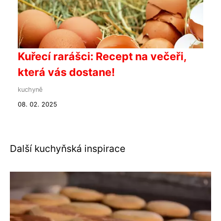
Kuřecí rarášci: Recept na večeři,
která vás dostane!
kuchyně
08. 02. 2025
Další kuchyňská inspirace