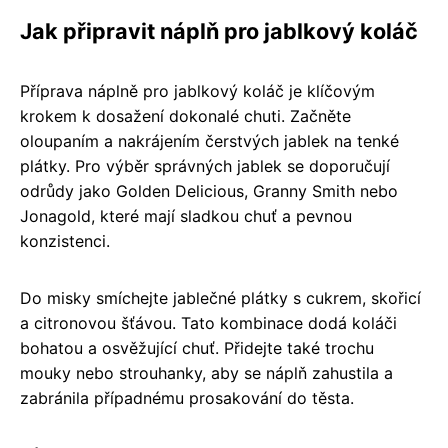
Jak připravit náplň pro jablkový koláč
Příprava náplně pro jablkový koláč je klíčovým
krokem k dosažení dokonalé chuti. Začněte
oloupaním a nakrájením čerstvých jablek na tenké
plátky. Pro výběr správných jablek se doporučují
odrůdy jako Golden Delicious, Granny Smith nebo
Jonagold, které mají sladkou chuť a pevnou
konzistenci.
Do misky smíchejte jablečné plátky s cukrem, skořicí
a citronovou šťávou. Tato kombinace dodá koláči
bohatou a osvěžující chuť. Přidejte také trochu
mouky nebo strouhanky, aby se náplň zahustila a
zabránila případnému prosakování do těsta.