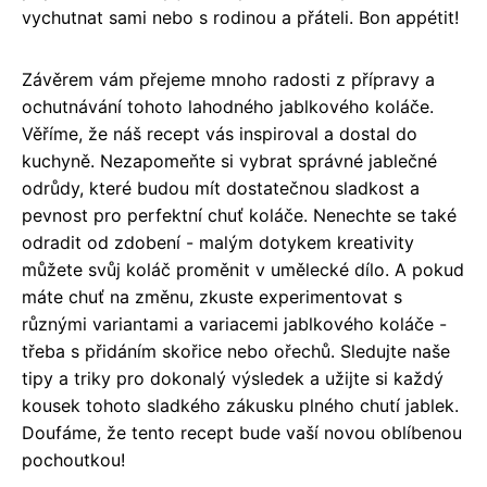
vychutnat sami nebo s rodinou a přáteli. Bon appétit!
Závěrem vám přejeme mnoho radosti z přípravy a
ochutnávání tohoto lahodného jablkového koláče.
Věříme, že náš recept vás inspiroval a dostal do
kuchyně. Nezapomeňte si vybrat správné jablečné
odrůdy, které budou mít dostatečnou sladkost a
pevnost pro perfektní chuť koláče. Nenechte se také
odradit od zdobení - malým dotykem kreativity
můžete svůj koláč proměnit v umělecké dílo. A pokud
máte chuť na změnu, zkuste experimentovat s
různými variantami a variacemi jablkového koláče -
třeba s přidáním skořice nebo ořechů. Sledujte naše
tipy a triky pro dokonalý výsledek a užijte si každý
kousek tohoto sladkého zákusku plného chutí jablek.
Doufáme, že tento recept bude vaší novou oblíbenou
pochoutkou!