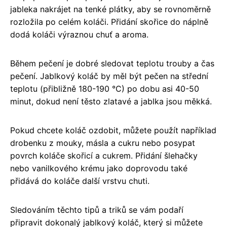
jableka nakrájet na tenké plátky, aby se rovnoměrně
rozložila po celém koláči. Přidání skořice do náplně
dodá koláči výraznou chuť a aroma.
Během pečení je dobré sledovat teplotu trouby a čas
pečení. Jablkový koláč by měl být pečen na střední
teplotu (přibližně 180-190 °C) po dobu asi 40-50
minut, dokud není těsto zlatavé a jablka jsou měkká.
Pokud chcete koláč ozdobit, můžete použít například
drobenku z mouky, másla a cukru nebo posypat
povrch koláče skořicí a cukrem. Přidání šlehačky
nebo vanilkového krému jako doprovodu také
přidává do koláče další vrstvu chuti.
Sledováním těchto tipů a triků se vám podaří
připravit dokonalý jablkový koláč, který si můžete