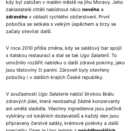
kdy byl založen v malém městě na jihu Moravy. Jeho
zakladatelé chtěli nabídnout něco
nového
a
zdravého
v oblasti rychlého občerstvení. První
pobočka se setkala s velkým úspěchem a brzy se
začaly otevírat další.
V roce 2010 přišla změna, kdy se salátový bar spojil
s italskou restaurací a stal se tak
Ugo Salaterií
. To
umožnilo rozšířit nabídku o další zdravé pokrmy, jako
jsou těstoviny či panini. Zároveň byly otevřeny
pobočky i v dalších krajích České republiky.
V současnosti
Ugo Salaterie
nabízí širokou škálu
zdravých jídel, která neobsahují žádné konzervanty
ani umělá sladidla. Všechny ingredience jsou pečlivě
vybírány od lokálních dodavatelů a každý den jsou
připraveny čerstvé saláty, krémové polévky a další
speciality. Dnes je Ugo jedním z
nejoblíbenějších