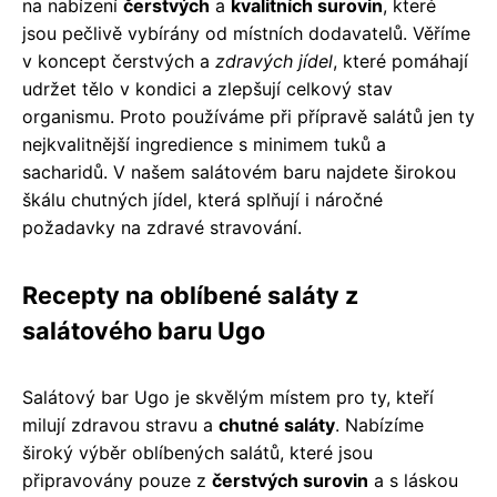
na nabízení
čerstvých
a
kvalitních surovin
, které
jsou pečlivě vybírány od místních dodavatelů. Věříme
v koncept čerstvých a
zdravých jídel
, které pomáhají
udržet tělo v kondici a zlepšují celkový stav
organismu. Proto používáme při přípravě salátů jen ty
nejkvalitnější ingredience s minimem tuků a
sacharidů. V našem salátovém baru najdete širokou
škálu chutných jídel, která splňují i náročné
požadavky na zdravé stravování.
Recepty na oblíbené saláty z
salátového baru Ugo
Salátový bar Ugo je skvělým místem pro ty, kteří
milují zdravou stravu a
chutné saláty
. Nabízíme
široký výběr oblíbených salátů, které jsou
připravovány pouze z
čerstvých surovin
a s láskou