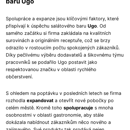
baru Ugo
Spolupráce a expanze jsou klíčovými faktory, které
přispívají k úspěchu salátového baru
Ugo
. Od
samého začátku si firma zakládala na kvalitních
surovinách a originálním receptuře, což se brzy
odrazilo v rostoucím počtu spokojených zákazníků.
Díky pečlivému výběru dodavatelů a šikovnému týmu
pracovníků se podařilo Ugo postavit jako
respektovanou značku v oblasti rychlého
občerstvení.
S ohledem na poptávku v posledních letech se firma
rozhodla
expandovat
a otevřít nové pobočky po
celém městě. Kromě toho
spolupracuje
s mnoha
osobnostmi v oblasti gastronomie, aby stále
dokázala nabídnout zákazníkům něco nového a
zajímavého. Své produkty tak prodává nejen