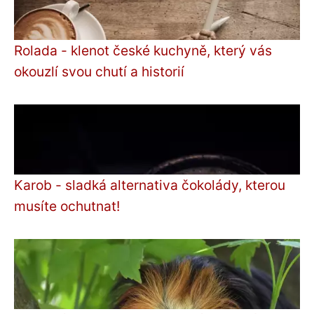
Rolada - klenot české kuchyně, který vás
okouzlí svou chutí a historií
Karob - sladká alternativa čokolády, kterou
musíte ochutnat!