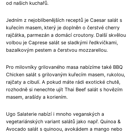
od našich kuchařů.
Jedním z nejoblíbenějších receptů je Caesar salát s
kuřecím masem, který je doplněn o čerstvé cherry
rajčátka, parmezán a domácí croutony. Další skvělou
volbou je Caprese salát se sladkými ředkvičkami,
bazalkovým pestem a čerstvou mozzarellou.
Pro milovníky grilovaného masa nabízíme také BBQ
Chicken salát s grilovaným kuřecím masem, rukolou,
rajčaty a cibulí. A pokud máte rádi exotické chutě,
rozhodně si nenechte ujít Thai Beef salát s hovězím
masem, arašídy a koriením.
Ugo Salaterie nabízí i mnoho veganských a
vegetariánských variant salátů jako např. Quinoa &
Avocado salát s quinoou, avokádem a mango nebo