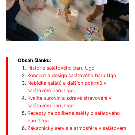
Obsah článku:
Historie salátového baru Ugo
Koncept a design salátového baru Ugo
Nabídka salátů a dalších pokrmů v
salátovém baru Ugo
Kvalita surovin a zdravé stravování v
salátovém baru Ugo
Recepty na oblíbené saláty z salátového
baru Ugo
Zákaznický servis a atmosféra v salátovém