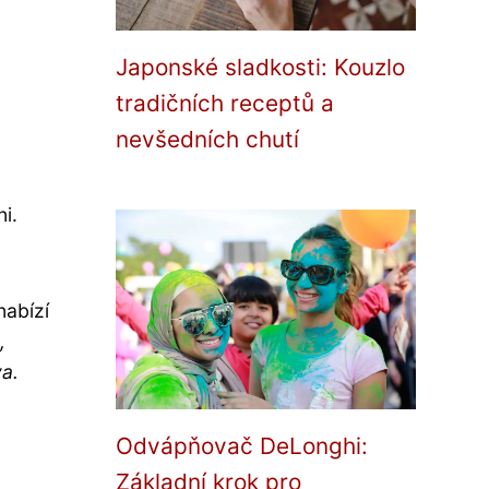
Japonské sladkosti: Kouzlo
tradičních receptů a
nevšedních chutí
i.
nabízí
,
va.
Odvápňovač DeLonghi:
Základní krok pro