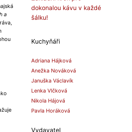
hajská
dokonalou kávu v každé
h a
šálku!
ráva,
m
mohou
Kuchyňáři
Adriana Hájková
Anežka Nováková
Januška Václavík
Lenka Vlčková
ako
Nikola Hájová
ažuje
Pavla Horáková
Vydavatel