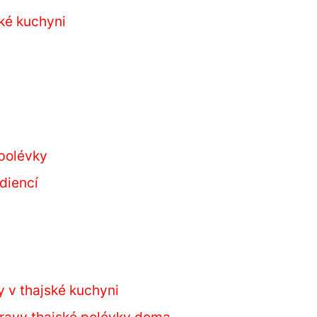
ké kuchyni
 polévky
ediencí
y v thajské kuchyni