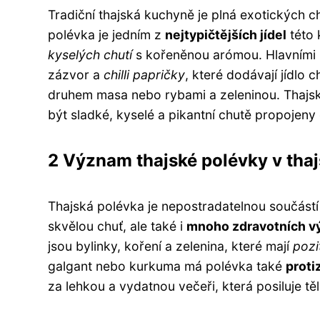
Tradiční thajská kuchyně je plná exotických ch
polévka je jedním z
nejtypičtějších jídel
této 
kyselých chutí
s kořeněnou arómou. Hlavními i
zázvor a
chilli papričky
, které dodávají jídlo 
druhem masa nebo rybami a zeleninou. Thajsk
být sladké, kyselé a pikantní chutě propojeny
2 Význam thajské polévky v tha
Thajská polévka je nepostradatelnou součástí 
skvělou chuť, ale také i
mnoho zdravotních v
jsou bylinky, koření a zelenina, které mají
pozi
galgant nebo kurkuma má polévka také
proti
za lehkou a vydatnou večeři, která posiluje těl