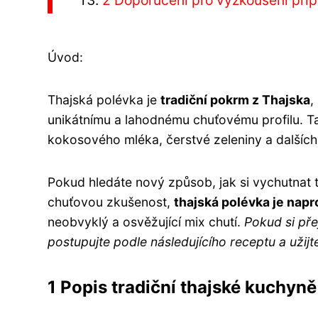
2 Doporučení pro vyzkoušení příp
Úvod:
Thajská polévka je
tradiční pokrm z Thajska
,
unikátnímu a lahodnému chuťovému profilu. T
kokosového mléka, čerstvé zeleniny a dalších i
Pokud hledáte nový způsob, jak si vychutnat 
chuťovou zkušenost,
thajská polévka je nap
neobvyklý a osvěžující mix chutí.
Pokud si pře
postupujte podle následujícího receptu a užij
1 Popis tradiční thajské kuchyně