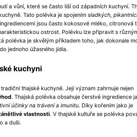
utí a vůní, které se často liší od západních kuchyní. T
kuchyně. Tato polévka je spojením
sladkých, pikantníc
ngrediencemi jsou často kokosové mléko, citronová t
charakteristickou ostrost. Polévku lze připravit s různý
á polévka je skvělým příkladem toho, jak dokonale 
 do jednoho úžasného jídla.
jské kuchyni
tradiční thajské kuchyně. Její význam zahrnuje nejen
ýhod
. Thajská polévka obsahuje čerstvé ingredience j
tivní účinky na trávení a imunitu
. Díky kořením jako je
zánětlivé vlastnosti
. V thajské kultuře se polévka pov
o a duši.