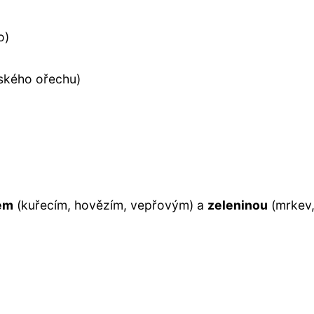
o)
šského ořechu)
em
(kuřecím, hovězím, vepřovým) a
zeleninou
(mrkev