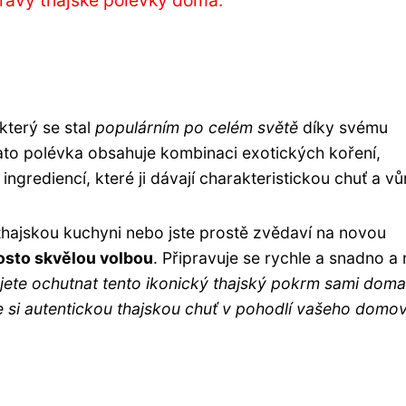
ravy thajské polévky doma.
 který se stal
populárním po celém světě
díky svému
ato polévka obsahuje kombinaci exotických koření,
ngrediencí, které ji dávají charakteristickou chuť a vůn
thajskou kuchyni nebo jste prostě zvědaví na novou
rosto skvělou volbou
. Připravuje se rychle a snadno a 
jete ochutnat tento ikonický thajský pokrm sami doma
te si autentickou thajskou chuť v pohodlí vašeho domo