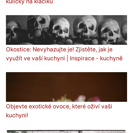
kuličky na klacíku
Okostice: Nevyhazujte je! Zjistěte, jak je
využít ve vaší kuchyni | Inspirace - kuchyně
Objevte exotické ovoce, které oživí vaši
kuchyni!