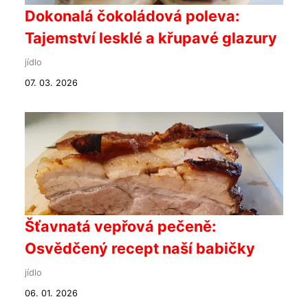
Dokonalá čokoládová poleva:
Tajemství lesklé a křupavé glazury
jídlo
07. 03. 2026
Šťavnatá vepřová pečeně:
Osvědčený recept naší babičky
jídlo
06. 01. 2026