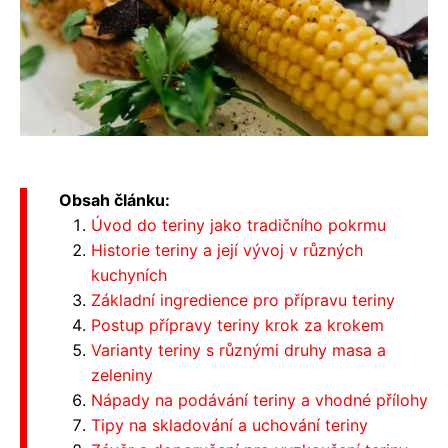
Obsah článku:
Úvod do teriny jako tradičního pokrmu
Historie teriny a její vývoj v různých
kuchyních
Základní ingredience pro přípravu teriny
Postup přípravy teriny krok za krokem
Varianty teriny s různými druhy masa a
zeleniny
Nápady na podávání teriny a vhodné přílohy
Tipy na skladování a uchování teriny