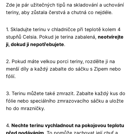
Zde je pár užitečných tipů na skladování a uchování
teriny, aby zůstala čerstvá a chutná co nejdéle.
1. Skladujte terinu v chladničce při teplotě kolem 4
stupňů Celsia. Pokud je terina zabalená,
neotvírejte
ji, dokud ji nepotřebujete
.
2. Pokud máte velkou porci teriny, rozdělte ji na
menší díly a každý zabalte do sáčku s Zipem nebo
fólií.
3. Terinu můžete také zmrazit. Zabalte každý kus do
fólie nebo speciálního zmrazovacího sáčku a uložte
ho do mrazničky.
4.
Nechte terinu vychladnout na pokojovou teplotu
před podáváním
. To pomůže zachovat její chuť a