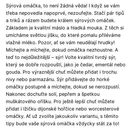
Sýrová omáčka, to není žádná věda! I když se vám
třeba nepovedla napoprvé, nezoufejte. Stačí pár tipů
a triků a rázem budete králem sýrových omáček.
Základem je kvalitní máslo a hladká mouka. Z těch si
umícháme světlou jíšku, do které pomalu přiléváme
vlažné mléko. Pozor, ať se vám neudělají hrudky!
Míchejte a míchejte, dokud omáčka nezhoustne. A
teď to nejdůležitější – sýr! Volte kvalitní tvrdý sýr,
který se dobře rozpouští, jako je čedar, ementál nebo
gouda. Pro výraznější chuť můžete přidat i trochu
nivy nebo parmazánu. Sýr přidávejte do horké
omáčky postupně a míchejte, dokud se nerozpustí.
Nakonec dochuťte solí, pepřem a špetkou
muškátového oříšku. Pro ještě lepší chuť můžete
přidat i lžičku dijonské hořčice nebo worcesterové
omáčky. Ať už zvolíte jakoukoliv variantu, s těmito
tipy bude vaše sýrová omáčka vždycky stát za to!