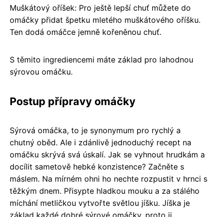
Muškátový oříšek: Pro ještě lepší chuť můžete do
omáčky přidat špetku mletého muškátového oříšku.
Ten dodá omáčce jemně kořeněnou chuť.
S těmito ingrediencemi máte základ pro lahodnou
sýrovou omáčku.
Postup přípravy omáčky
Sýrová omáčka, to je synonymum pro rychlý a
chutný oběd. Ale i zdánlivě jednoduchý recept na
omáčku skrývá svá úskalí. Jak se vyhnout hrudkám a
docílit sametově hebké konzistence? Začněte s
máslem. Na mírném ohni ho nechte rozpustit v hrnci s
těžkým dnem. Přisypte hladkou mouku a za stálého
míchání metličkou vytvořte světlou jíšku. Jíška je
základ každé dobré sýrové omáčky, proto ji