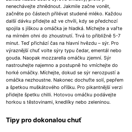
nenechávejte zhnědnout. Jakmile začne vonět,
začněte po částech přilévat studené mléko. Každou
další dávku přidejte až ve chvíli, kdy se předchozí
spojila s jíškou a omáčka je hladká. Míchejte a vařte
na mírném ohni do zhoustnutí. Trvá to přibližně 5-7
minut. Teď přichází čas na hlavní hvězdu – sýr. Pro
výraznější chuť volte sýry typu čedar, ementál nebo
gouda. Naopak mozzarella omáčku zjemní. Sýr
nastrouhejte najemno a postupně ho vmíchejte do
horké omáčky. Míchejte, dokud se sýr nerozpustí a
omáčka nezhoustne. Nakonec dochuťte solí, pepřem
a špetkou muškátového oříšku. Pro pikantnější verzi
přidejte špetku chilli. Hotovou omáčku podávejte
horkou s těstovinami, knedlíky nebo zeleninou.
Tipy pro dokonalou chuť