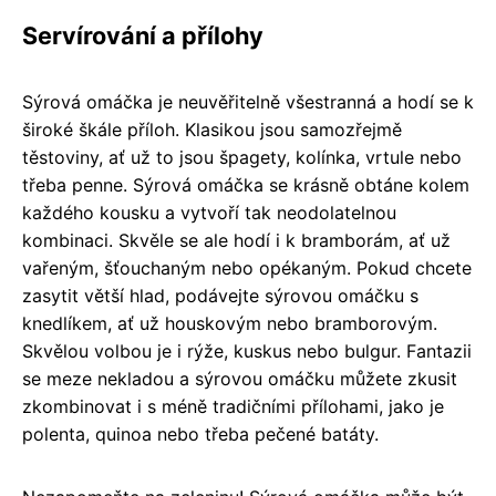
Servírování a přílohy
Sýrová omáčka je neuvěřitelně všestranná a hodí se k
široké škále příloh. Klasikou jsou samozřejmě
těstoviny, ať už to jsou špagety, kolínka, vrtule nebo
třeba penne. Sýrová omáčka se krásně obtáne kolem
každého kousku a vytvoří tak neodolatelnou
kombinaci. Skvěle se ale hodí i k bramborám, ať už
vařeným, šťouchaným nebo opékaným. Pokud chcete
zasytit větší hlad, podávejte sýrovou omáčku s
knedlíkem, ať už houskovým nebo bramborovým.
Skvělou volbou je i rýže, kuskus nebo bulgur. Fantazii
se meze nekladou a sýrovou omáčku můžete zkusit
zkombinovat i s méně tradičními přílohami, jako je
polenta, quinoa nebo třeba pečené batáty.