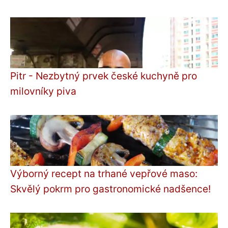
Pitr - Nezbytný prvek české kuchyně pro
milovníky piva
Výborný recept na trhané vepřové maso:
Skvělý pokrm pro gastronomické nadšence!