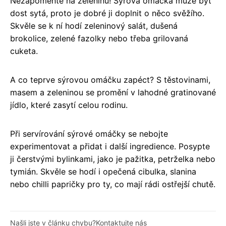
Nezapomeňte na zeleninu! Sýrová omáčka může být
dost sytá, proto je dobré ji doplnit o něco svěžího.
Skvěle se k ní hodí zeleninový salát, dušená
brokolice, zelené fazolky nebo třeba grilovaná
cuketa.
A co teprve sýrovou omáčku zapéct? S těstovinami,
masem a zeleninou se promění v lahodné gratinované
jídlo, které zasytí celou rodinu.
Při servírování sýrové omáčky se nebojte
experimentovat a přidat i další ingredience. Posypte
ji čerstvými bylinkami, jako je pažitka, petrželka nebo
tymián. Skvěle se hodí i opečená cibulka, slanina
nebo chilli papričky pro ty, co mají rádi ostřejší chutě.
Našli jste v článku chybu?
Kontaktujte nás