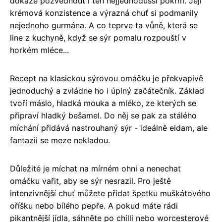
dokáže pozvednout i ten nejjednodušší pokrm. Její
krémová konzistence a výrazná chuť si podmanily
nejednoho gurmána. A co teprve ta vůně, která se
line z kuchyně, když se sýr pomalu rozpouští v
horkém mléce...
Recept na klasickou sýrovou omáčku je překvapivě
jednoduchý a zvládne ho i úplný začátečník. Základ
tvoří máslo, hladká mouka a mléko, ze kterých se
připraví hladký bešamel. Do něj se pak za stálého
míchání přidává nastrouhaný sýr - ideálně eidam, ale
fantazii se meze nekladou.
Důležité je míchat na mírném ohni a nenechat
omáčku vařit, aby se sýr nesrazil. Pro ještě
intenzivnější chuť můžete přidat špetku muškátového
oříšku nebo bílého pepře. A pokud máte rádi
pikantnější jídla, sáhněte po chilli nebo worcesterové