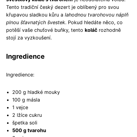
Tento tradiční český dezert je oblíbený pro svou
křupavou sladkou kůru a
lahodnou tvarohovou náplň
plnou šťavnatých švestek
. Pokud hledáte něco, co
potěší vaše chuťové buňky, tento
koláč
rozhodně
stojí za vyzkoušení.
Ingredience
Ingredience:
200 g hladké mouky
100 g másla
1 vejce
2 lžíce cukru
špetka soli
500 g tvarohu