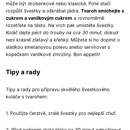
může být drobenkové nebo klasické. Poté stačí
rozpůlit švestky a oškrábat jádra.
Tvaroh smíchejte s
cukrem a vanilkovým cukrem
a rovnoměrně
rozetřete na těsto. Na vrch pak umístěte švestky.
Koláč dejte péct do trouby na cca 30 minut, dokud
není krásně zlatavý a křehký.
Můžete si ho doplnit o
sladkou smetanovou polevu anebo servírovat s
kopečkem vanilkové zmrzliny. Bon appetit!
Tipy a rady
Tipy a rady pro přípravu skvělého švestkového
koláče s tvarohem:
1. Použijte čerstvé, zralé švestky pro nejlepší chuť.
2. Před pečením dejte těsto na 30 minut odpočinout