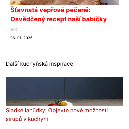
Šťavnatá vepřová pečeně:
Osvědčený recept naší babičky
jídlo
06. 01. 2026
Další kuchyňská inspirace
Sladké lahůdky: Objevte nové možnosti
sirupů v kuchyni