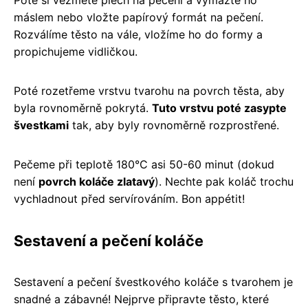
Poté si vezměte plech na pečení a vymažte ho
máslem nebo vložte papírový formát na pečení.
Rozválíme těsto na vále, vložíme ho do formy a
propichujeme vidličkou.
Poté rozetřeme vrstvu tvarohu na povrch těsta, aby
byla rovnoměrně pokrytá.
Tuto vrstvu poté zasypte
švestkami
tak, aby byly rovnoměrně rozprostřené.
Pečeme při teplotě 180°C asi 50-60 minut (dokud
není
povrch koláče zlatavý
). Nechte pak koláč trochu
vychladnout před servírováním. Bon appétit!
Sestavení a pečení koláče
Sestavení a pečení švestkového koláče s tvarohem je
snadné a zábavné! Nejprve připravte těsto, které