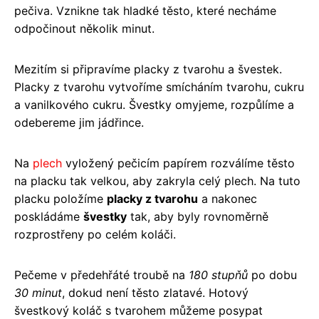
pečiva. Vznikne tak hladké těsto, které necháme
odpočinout několik minut.
Mezitím si připravíme placky z tvarohu a švestek.
Placky z tvarohu vytvoříme smícháním tvarohu, cukru
a vanilkového cukru. Švestky omyjeme, rozpůlíme a
odebereme jim jádřince.
Na
plech
vyložený pečicím papírem rozválíme těsto
na placku tak velkou, aby zakryla celý plech. Na tuto
placku položíme
placky z tvarohu
a nakonec
poskládáme
švestky
tak, aby byly rovnoměrně
rozprostřeny po celém koláči.
Pečeme v předehřáté troubě na
180 stupňů
po dobu
30 minut
, dokud není těsto zlatavé. Hotový
švestkový koláč s tvarohem můžeme posypat