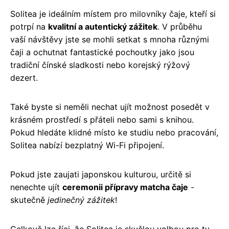
Solitea je ideálním místem pro milovníky čaje, kteří si
potrpí na
kvalitní a autentický zážitek
. V průběhu
vaší návštěvy jste se mohli setkat s mnoha různými
čaji a ochutnat fantastické pochoutky jako jsou
tradiční čínské sladkosti nebo korejský rýžový
dezert.
Také byste si neměli nechat ujít možnost posedět v
krásném prostředí s přáteli nebo sami s knihou.
Pokud hledáte klidné místo ke studiu nebo pracování,
Solitea nabízí bezplatný Wi-Fi připojení.
Pokud jste zaujati japonskou kulturou, určitě si
nenechte ujít
ceremonii přípravy matcha čaje
-
skutečně
jedinečný zážitek
!
Celkově lze říci, že Solitea je skvělou volbou pro ty,