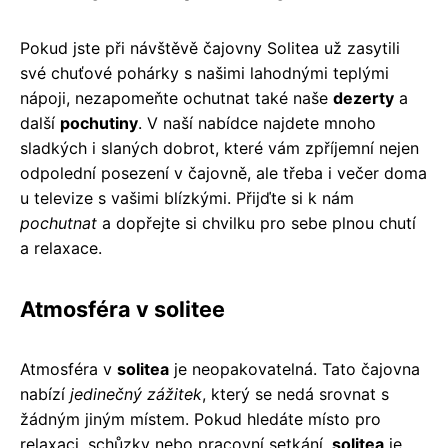
Pokud jste při návštěvě čajovny Solitea už zasytili
své chuťové pohárky s našimi lahodnými teplými
nápoji, nezapomeňte ochutnat také naše
dezerty
a
další
pochutiny
. V naší nabídce najdete mnoho
sladkých i slaných dobrot, které vám zpříjemní nejen
odpolední posezení v čajovně, ale třeba i večer doma
u televize s vašimi blízkými. Přijďte si k nám
pochutnat
a dopřejte si chvilku pro sebe plnou chutí
a relaxace.
Atmosféra v solitee
Atmosféra v
solitea
je neopakovatelná. Tato čajovna
nabízí
jedinečný zážitek
, který se nedá srovnat s
žádným jiným místem. Pokud hledáte místo pro
relaxaci, schůzky nebo pracovní setkání,
solitea
je