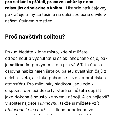
pro setkání s přáteli, pracovní schůzky nebo
relaxující odpoledne s knihou
. Historie naší čajovny
pokračuje a my se těšíme na další společné chvíle v
našem útulném prostředí.
Proč navštívit soliteu?
Pokud hledáte klidné místo, kde si můžete
odpočinout a vychutnat si šálek lahodného čaje, pak
je
solitea
tím pravým místem pro vás! Tato útulná
čajovna nabízí nejen širokou paletu kvalitních čajů z
celého světa, ale také pohodlné sezení a přátelskou
atmosféru. Pro milovníky sladkostí jsou zde k
dispozici domácí dezerty, které si můžete dopřát
jako dokonalé sousto ke svému nápoji. A co nejlepší?
V solitei najdete i
knihovnu
, takže si můžete vzít
oblíbenou knihu
a užít si klidné odpoledne ve