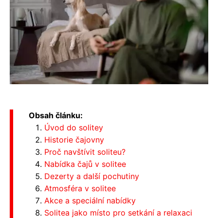
Obsah článku:
Úvod do solitey
Historie čajovny
Proč navštívit soliteu?
Nabídka čajů v solitee
Dezerty a další pochutiny
Atmosféra v solitee
Akce a speciální nabídky
Solitea jako místo pro setkání a relaxaci