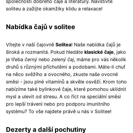
společnosti dobrého čaje a literatury. Navštivte
soliteu a zažijte okamžiky klidu a relaxace!
Nabídka čajů v solitee
Vítejte v naší čajovně
Solitea
! Naše nabídka čajů je
široká a rozmanitá. Pokud hledáte
klasické čaje
, jako
je třeba
černý
nebo
zelený čaj
, máme pro vás několik
druhů s různými příchutěmi a podobami. Máte-li chuť
na něco svěžího a ovocného, zkuste naše ovocné
směsi - jsou plné vitamínů a skvěle osvěží. Krom toho
nabízíme také bylinkové čaje, které pomohou uklidnit
mysl a ulevit od stresu. A co říct na speciální směsi
pro lepší trávení nebo pro podporu imunitního
systému? To vše najdete právě u nás v Solitee!
Dezerty a další pochutiny