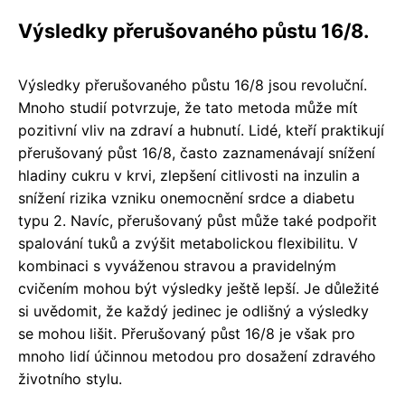
Výsledky přerušovaného půstu 16/8.
Výsledky přerušovaného půstu 16/8 jsou revoluční.
Mnoho studií potvrzuje, že tato metoda může mít
pozitivní vliv na zdraví a hubnutí. Lidé, kteří praktikují
přerušovaný půst 16/8, často zaznamenávají snížení
hladiny cukru v krvi, zlepšení citlivosti na inzulin a
snížení rizika vzniku onemocnění srdce a diabetu
typu 2. Navíc, přerušovaný půst může také podpořit
spalování tuků a zvýšit metabolickou flexibilitu. V
kombinaci s vyváženou stravou a pravidelným
cvičením mohou být výsledky ještě lepší. Je důležité
si uvědomit, že každý jedinec je odlišný a výsledky
se mohou lišit. Přerušovaný půst 16/8 je však pro
mnoho lidí účinnou metodou pro dosažení zdravého
životního stylu.