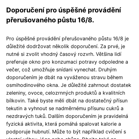
Doporučení pro úspěšné provádění
přerušovaného půstu 16/8.
Pro úspěšné provádění přerušovaného půstu 16/8 je
důležité dodržovat několik doporučení. Za prvé, je
nutné si zvolit vhodný časový rozvrh. Většina lidí
preferuje okno pro konzumaci potravy odpoledne a
večer, což umožňuje snídani vynechat. Druhým
doporučením je dbát na vyváženou stravu během
osmihodinového okna. Je důležité zahrnout dostatek
zeleniny, ovoce, celozrnných produktů a kvalitních
bílkovin. Také byste měli dbát na dostatečný přísun
tekutin a vyhnout se nadměrnému přísunu cukrů a
nezdravých tuků. Dalším doporučením je pravidelná
fyzická aktivita, která pomáhá spalovat kalorie a
podporuje hubnutí. Může to být například cvičení s