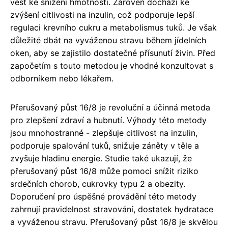
vést ke snížení hmotnosti. Zároveň dochází ke
zvýšení citlivosti na inzulin, což podporuje lepší
regulaci krevního cukru a metabolismus tuků. Je však
důležité dbát na vyváženou stravu během jídelních
oken, aby se zajistilo dostatečné přísunutí živin. Před
započetím s touto metodou je vhodné konzultovat s
odborníkem nebo lékařem.
Přerušovaný půst 16/8 je revoluční a účinná metoda
pro zlepšení zdraví a hubnutí. Výhody této metody
jsou mnohostranné - zlepšuje citlivost na inzulin,
podporuje spalování tuků, snižuje záněty v těle a
zvyšuje hladinu energie. Studie také ukazují, že
přerušovaný půst 16/8 může pomoci snížit riziko
srdečních chorob, cukrovky typu 2 a obezity.
Doporučení pro úspěšné provádění této metody
zahrnují pravidelnost stravování, dostatek hydratace
a vyváženou stravu. Přerušovaný půst 16/8 je skvělou