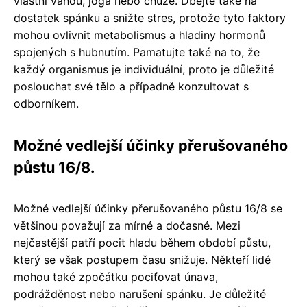
vlastní váhou, jóga nebo chůze. Dbejte také na
dostatek spánku a snižte stres, protože tyto faktory
mohou ovlivnit metabolismus a hladiny hormonů
spojených s hubnutím. Pamatujte také na to, že
každý organismus je individuální, proto je důležité
poslouchat své tělo a případně konzultovat s
odborníkem.
Možné vedlejší účinky přerušovaného
půstu 16/8.
Možné vedlejší účinky přerušovaného půstu 16/8 se
většinou považují za mírné a dočasné. Mezi
nejčastější patří pocit hladu během období půstu,
který se však postupem času snižuje. Někteří lidé
mohou také zpočátku pociťovat únava,
podrážděnost nebo narušení spánku. Je důležité