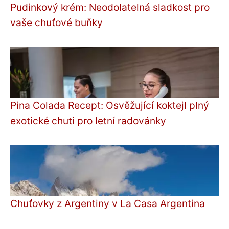
Pudinkový krém: Neodolatelná sladkost pro
vaše chuťové buňky
Pina Colada Recept: Osvěžující koktejl plný
exotické chuti pro letní radovánky
Chuťovky z Argentiny v La Casa Argentina