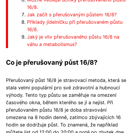
16/8.
Jak začít s přerušovaným půstem 16/8?
Příklady jídelníčku při přerušovaném půstu
16/8.
Jaký je vliv přerušovaného půstu 16/8 na
váhu a metabolismus?
Co je přerušovaný půst 16/8?
Přerušovaný půst 16/8 je stravovací metoda, která se
stala velmi populární pro své zdravotní a hubnoucí
výhody. Tento typ půstu se zaměřuje na omezení
časového okna, během kterého se jí a nejíst. Při
přerušovaném půstu 16/8 je doba stravování
omezena na 8 hodin denně, zatímco zbývajících 16
hodin se dodržuje půst. To znamená, že například
můžete jíst od 12:00 do 20:00 a poté po zbytek dne