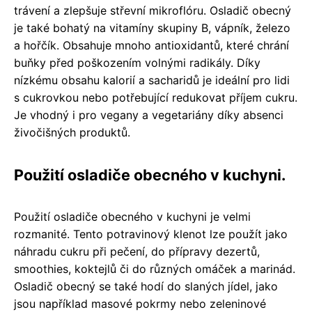
trávení a zlepšuje střevní mikroflóru. Osladič obecný
je také bohatý na vitamíny skupiny B, vápník, železo
a hořčík. Obsahuje mnoho antioxidantů, které chrání
buňky před poškozením volnými radikály. Díky
nízkému obsahu kalorií a sacharidů je ideální pro lidi
s cukrovkou nebo potřebující redukovat příjem cukru.
Je vhodný i pro vegany a vegetariány díky absenci
živočišných produktů.
Použití osladiče obecného v kuchyni.
Použití osladiče obecného v kuchyni je velmi
rozmanité. Tento potravinový klenot lze použít jako
náhradu cukru při pečení, do přípravy dezertů,
smoothies, koktejlů či do různých omáček a marinád.
Osladič obecný se také hodí do slaných jídel, jako
jsou například masové pokrmy nebo zeleninové