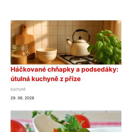
Háčkované chňapky a podsedáky:
útulná kuchyně z příze
kuchyně
29. 06. 2026