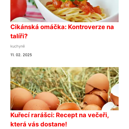
Cikánská omáčka: Kontroverze na
talíři?
kuchyně
11. 02. 2025
Kuřecí rarášci: Recept na večeři,
která vás dostane!