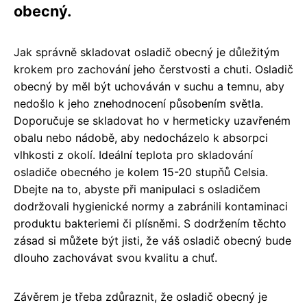
obecný.
Jak správně skladovat osladič obecný je důležitým
krokem pro zachování jeho čerstvosti a chuti. Osladič
obecný by měl být uchováván v suchu a temnu, aby
nedošlo k jeho znehodnocení působením světla.
Doporučuje se skladovat ho v hermeticky uzavřeném
obalu nebo nádobě, aby nedocházelo k absorpci
vlhkosti z okolí. Ideální teplota pro skladování
osladiče obecného je kolem 15-20 stupňů Celsia.
Dbejte na to, abyste při manipulaci s osladičem
dodržovali hygienické normy a zabránili kontaminaci
produktu bakteriemi či plísněmi. S dodržením těchto
zásad si můžete být jisti, že váš osladič obecný bude
dlouho zachovávat svou kvalitu a chuť.
Závěrem je třeba zdůraznit, že osladič obecný je