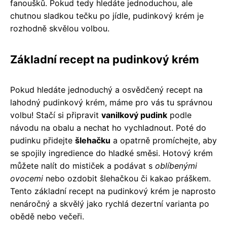
fanoušků. Pokud tedy hledáte jednoduchou, ale
chutnou sladkou tečku po jídle, pudinkový krém je
rozhodně skvělou volbou.
Základní recept na pudinkový krém
Pokud hledáte jednoduchý a osvědčený recept na
lahodný pudinkový krém, máme pro vás tu správnou
volbu! Stačí si připravit
vanilkový pudink
podle
návodu na obalu a nechat ho vychladnout. Poté do
pudinku přidejte
šlehačku
a opatrně promíchejte, aby
se spojily ingredience do hladké směsi. Hotový krém
můžete nalít do mističek a podávat s
oblíbenými
ovocemi
nebo ozdobit šlehačkou či kakao práškem.
Tento základní recept na pudinkový krém je naprosto
nenáročný a skvělý jako rychlá dezertní varianta po
obědě nebo večeři.