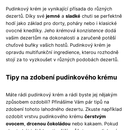
Pudinkový krém je vynikající přísada do různých
dezertů. Díky své
jemné
a
sladké
chuti se perfektně
hodí jako základ pro dorty, poháry nebo i klasické
ovocné knedlíky. Jeho
krémová konzistence
dodá
vašim dezertům na dokonalosti a zaručeně potěší
chuťové buňky vašich hostů. Pudinkový krém je
opravdu multifunkční ingredience, kterou rozhodně
stojí za to vyzkoušet v různých podobách dezertů.
Tipy na zdobení pudinkového krému
Máte rádi pudinkový krém a rádi byste jej nějakým
způsobem ozdobili? Přinášíme Vám pár tipů na
zdobení tohoto lahodného dezertu. Zkuste například
ozdobit vrstvu pudinkového krému
čerstvým
ovocem
,
drcenou čokoládou
nebo kakaem. Pokud