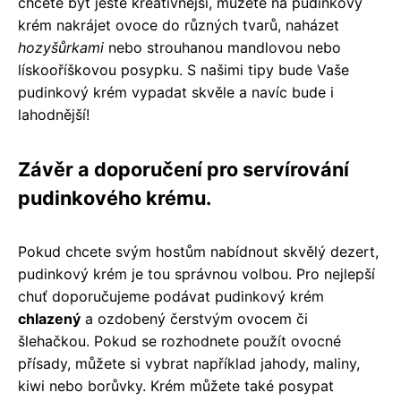
chcete být ještě kreativnější, můžete na pudinkový
krém nakrájet ovoce do různých tvarů, naházet
hozyšůrkami
nebo strouhanou mandlovou nebo
lískooříškovou posypku. S našimi tipy bude Vaše
pudinkový krém vypadat skvěle a navíc bude i
lahodnější!
Závěr a doporučení pro servírování
pudinkového krému.
Pokud chcete svým hostům nabídnout skvělý dezert,
pudinkový krém je tou správnou volbou. Pro nejlepší
chuť doporučujeme podávat pudinkový krém
chlazený
a ozdobený čerstvým ovocem či
šlehačkou. Pokud se rozhodnete použít ovocné
přísady, můžete si vybrat například jahody, maliny,
kiwi nebo borůvky. Krém můžete také posypat