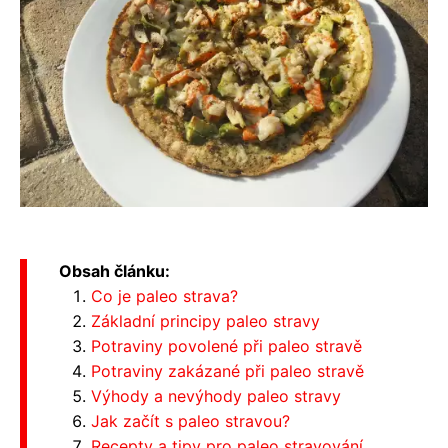
Obsah článku:
Co je paleo strava?
Základní principy paleo stravy
Potraviny povolené při paleo stravě
Potraviny zakázané při paleo stravě
Výhody a nevýhody paleo stravy
Jak začít s paleo stravou?
Recepty a tipy pro paleo stravování