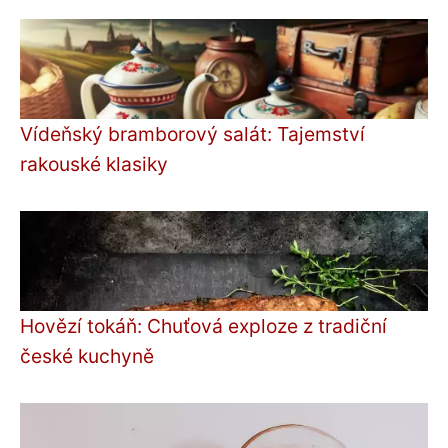
Vídeňský bramborový salát: Tajemství
rakouské klasiky
Hovězí tokáň: Chuťová exploze z tradiční
české kuchyně