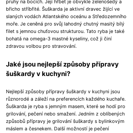
pruhy na bocích. Její hřbet je obvykle zelenošedý a
břicho stříbřité. Šuškarda je aktivní dravec žijící ve
slaných vodách Atlantského oceánu a Středozemního
moře. Je ceněná pro svůj lahodný chutný masitý bílý
filet s jemnou chuťovou strukturou. Tato ryba je také
bohatá na omega-3 mastné kyseliny, což ji činí
zdravou volbou pro stravování.
Jaké jsou nejlepší způsoby přípravy
šuškardy v kuchyni?
Nejlepší způsoby přípravy šuškardy v kuchyni jsou
různorodé a záleží na preferencích každého kuchaře.
Šuškarda je ryba s jemným masem, které se hodí pro
grilování, pečení nebo smažení. Jedním z oblíbených
způsobů přípravy je grilování šuškardy s bylinkovým
máslem a česnekem. Další možností je pečení