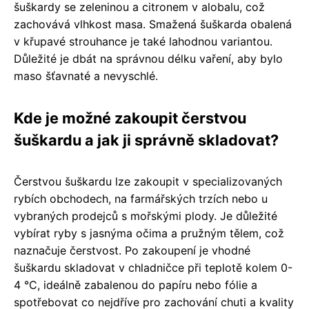
šuškardy se zeleninou a citronem v alobalu, což
zachovává vlhkost masa. Smažená šuškarda obalená
v křupavé strouhance je také lahodnou variantou.
Důležité je dbát na správnou délku vaření, aby bylo
maso šťavnaté a nevyschlé.
Kde je možné zakoupit čerstvou
šuškardu a jak ji správně skladovat?
Čerstvou šuškardu lze zakoupit v specializovaných
rybích obchodech, na farmářských trzích nebo u
vybraných prodejců s mořskými plody. Je důležité
vybírat ryby s jasnýma očima a pružným tělem, což
naznačuje čerstvost. Po zakoupení je vhodné
šuškardu skladovat v chladničce při teplotě kolem 0-
4 °C, ideálně zabalenou do papíru nebo fólie a
spotřebovat co nejdříve pro zachování chuti a kvality