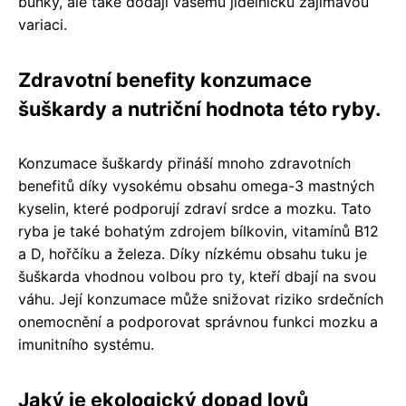
buňky, ale také dodají vašemu jídelníčku zajímavou
variaci.
Zdravotní benefity konzumace
šuškardy a nutriční hodnota této ryby.
Konzumace šuškardy přináší mnoho zdravotních
benefitů díky vysokému obsahu omega-3 mastných
kyselin, které podporují zdraví srdce a mozku. Tato
ryba je také bohatým zdrojem bílkovin, vitamínů B12
a D, hořčíku a železa. Díky nízkému obsahu tuku je
šuškarda vhodnou volbou pro ty, kteří dbají na svou
váhu. Její konzumace může snižovat riziko srdečních
onemocnění a podporovat správnou funkci mozku a
imunitního systému.
Jaký je ekologický dopad lovů