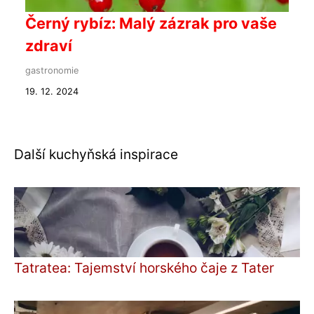
Černý rybíz: Malý zázrak pro vaše
zdraví
gastronomie
19. 12. 2024
Další kuchyňská inspirace
Tatratea: Tajemství horského čaje z Tater