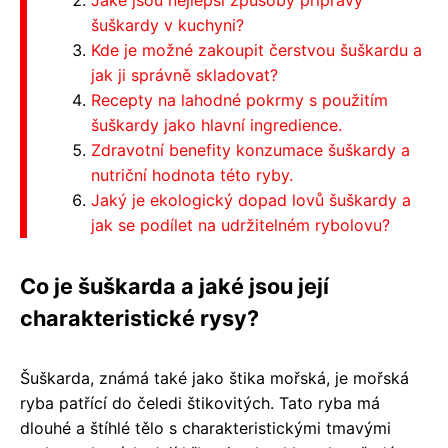
Jaké jsou nejlepší způsoby přípravy
šuškardy v kuchyni?
Kde je možné zakoupit čerstvou šuškardu a
jak ji správně skladovat?
Recepty na lahodné pokrmy s použitím
šuškardy jako hlavní ingredience.
Zdravotní benefity konzumace šuškardy a
nutriční hodnota této ryby.
Jaký je ekologický dopad lovů šuškardy a
jak se podílet na udržitelném rybolovu?
Co je šuškarda a jaké jsou její
charakteristické rysy?
Šuškarda, známá také jako štika mořská, je mořská
ryba patřící do čeledi štikovitých. Tato ryba má
dlouhé a štíhlé tělo s charakteristickými tmavými