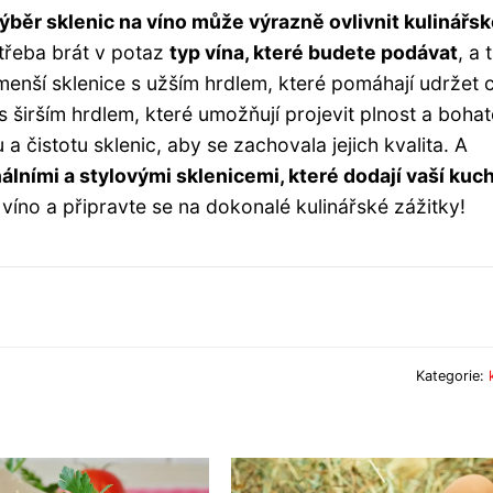
ýběr sklenic na víno může výrazně ovlivnit kulinářs
e třeba brát v potaz
typ vína, které budete podávat
, a 
menší sklenice s užším hrdlem, které pomáhají udržet 
s širším hrdlem, které umožňují projevit plnost a bohat
 čistotu sklenic, aby se zachovala jejich kvalita. A
álními a stylovými sklenicemi, které dodají vaší kuc
 víno a připravte se na dokonalé kulinářské zážitky!
Kategorie: