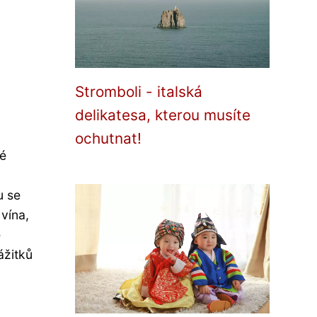
Stromboli - italská
delikatesa, kterou musíte
ochutnat!
ké
u
u se
vína,
é
ážitků