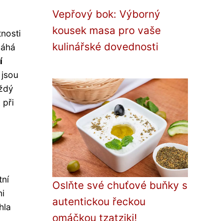
Vepřový bok: Výborný
kousek masa pro vaše
tnosti
kulinářské dovednosti
máhá
í
 jsou
aždý
 při
tní
Oslňte své chuťové buňky s
ni
autentickou řeckou
hla
omáčkou tzatziki!