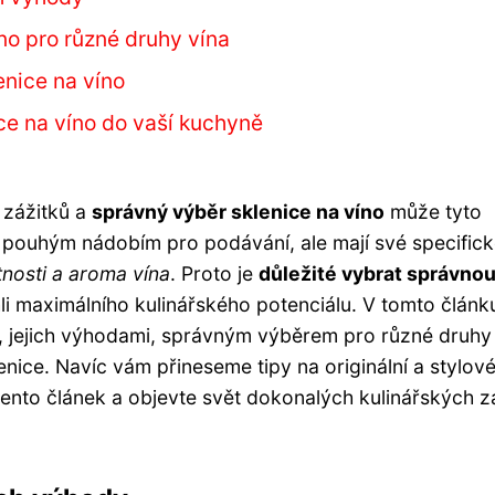
no pro různé druhy vína
enice na víno
ice na víno do vaší kuchyně
 zážitků a
správný výběr sklenice na víno
může tyto
u pouhým nádobím pro podávání, ale mají své specific
tnosti a aroma vína
. Proto je
důležité vybrat správno
i maximálního kulinářského potenciálu. V tomto článk
, jejich výhodami, správným výběrem pro různé druhy 
lenice. Navíc vám přineseme tipy na originální a stylov
 tento článek a objevte svět dokonalých kulinářských z