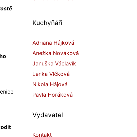
rostě
Kuchyňáři
Adriana Hájková
Anežka Nováková
ího
Januška Václavík
Lenka Vlčková
Nikola Hájová
lenice
Pavla Horáková
Vydavatel
kodit
Kontakt