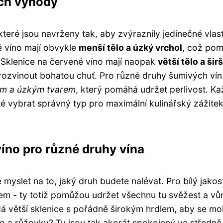
ich výhody
které jsou navrženy tak, aby zvýraznily jedinečné vlas
é víno mají obvykle
menší tělo a úzký vrchol
, což po
. Sklenice na červené víno mají naopak
větší tělo a širš
 rozvinout bohatou chuť. Pro různé druhy šumivých vín
hým a úzkým tvarem
, který pomáhá udržet perlivost. K
té vybrat správný typ pro maximální kulinářský zážitek
víno pro různé druhy vína
e myslet na to, jaký druh budete nalévat. Pro bílý jakos
lem - ty totiž pomůžou udržet všechnu tu svěžest a vů
á větší sklenice s pořádně širokým hrdlem, aby se mo
 No a růžovky? Ty jsou tak akorát spokojený ve středně