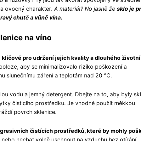
t a ovocný charakter.
A materiál? No jasně že
sklo je p
ravý chutě a vůně vína.
klenice na víno
e
klíčové pro udržení jejich kvality a dlouhého životn
 poloze, aby se minimalizovalo riziko poškození a
mu slunečnímu záření a teplotám nad 20 °C.
teplou vodu a jemný detergent. Dbejte na to, aby byly sk
ytky čisticího prostředku. Je vhodné použít měkkou
áždí povrch sklenice.
agresivních čistících prostředků, které by mohly poš
 nebo nechat volně uschnout na vzduchu bez otírání.