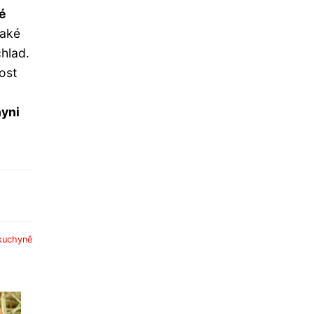
ké
také
chlad.
ost
hyni
kuchyně