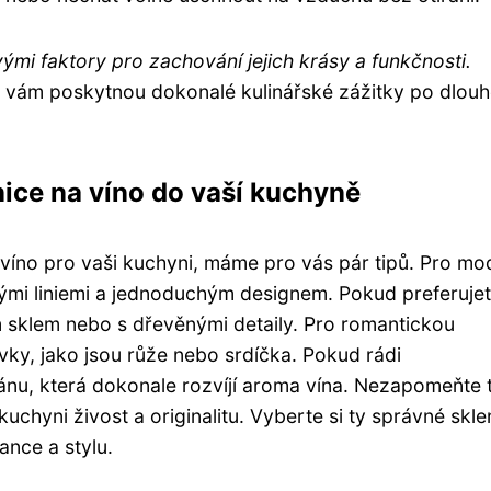
ovými faktory pro zachování jejich krásy a funkčnosti.
no vám poskytnou dokonalé kulinářské zážitky po dlou
enice na víno do vaší kuchyně
a víno pro vaši kuchyni, máme pro vás pár tipů. Pro mo
istými liniemi a jednoduchým designem. Pokud preferuje
bým sklem nebo s dřevěnými detaily. Pro romantickou
vky, jako jsou růže nebo srdíčka. Pokud rádi
ipánu, která dokonale rozvíjí aroma vína. Nezapomeňte 
kuchyni živost a originalitu. Vyberte si ty správné skle
ance a stylu.