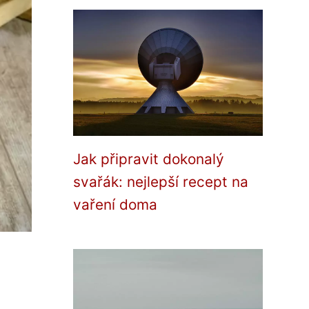
Jak připravit dokonalý
svařák: nejlepší recept na
vaření doma