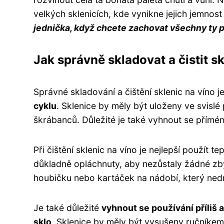
velkých sklenicích, kde vynikne jejich jemnos
jednička, když chcete zachovat všechny ty p
Jak správně skladovat a čistit s
Správné skladování a čištění sklenic na víno j
cyklu
. Sklenice by měly být uloženy ve svislé
škrábanců. Důležité je také vyhnout se přímé
Při čištění sklenic na víno je nejlepší použít 
důkladně opláchnuty, aby nezůstaly žádné zb
houbičku nebo kartáček na nádobí, který nedr
Je také důležité
vyhnout se používání příliš 
sklo
. Sklenice by měly být vysušeny ručníkem