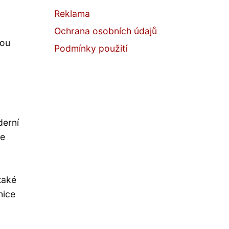
Reklama
Ochrana osobních údajů
hou
Podmínky použití
derní
te
také
nice