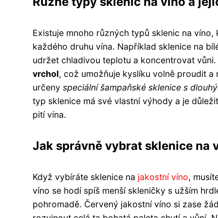
Různé typy sklenic na víno a jej
Existuje mnoho různých typů sklenic na víno, 
každého druhu vína. Například sklenice na bíl
udržet chladivou teplotu a koncentrovat vůni
vrchol
, což umožňuje kyslíku volně proudit a
určeny
speciální šampaňské sklenice s dlou
typ sklenice má své vlastní výhody a je důleži
pití vína.
Jak správně vybrat sklenice na 
Když vybíráte sklenice na
jakostní víno
, musít
víno se hodí spíš menší skleničky s užším hrd
pohromadě. Červený jakostní víno si zase žád
rozvinout celá ta bohatá paleta chutí a vůní.