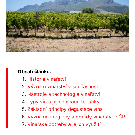
Obsah článku:
Historie vinařství
Význam vinařství v současnosti
Nástroje a technologie vinařství
Typy vín a jejich charakteristiky
Základní principy degustace vína
Významné regiony a odrůdy vinařství v ČR
Vinařské potřeby a jejich využití