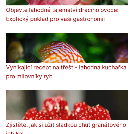
Objevte lahodné tajemství draciho ovoce:
Exotický poklad pro vaši gastronomii
Vynikající recept na třešť - lahodná kuchařka
pro milovníky ryb
Zjistěte, jak si užít sladkou chuť granátového
jablka!