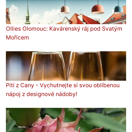
Ollies Olomouc: Kavárenský ráj pod Svatým
Mořicem
Pití z Cany - Vychutnejte si svou oblíbenou
nápoj z designové nádoby!