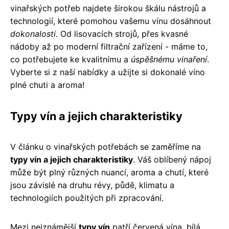
vinařských potřeb najdete širokou škálu nástrojů a
technologií, které pomohou vašemu vínu dosáhnout
dokonalosti
. Od lisovacích strojů, přes kvasné
nádoby až po moderní filtrační zařízení - máme to,
co potřebujete ke kvalitnímu a
úspěšnému vinaření
.
Vyberte si z naší nabídky a užijte si dokonalé víno
plné chuti a aroma!
Typy vín a jejich charakteristiky
V článku o vinařských potřebách se zaměříme na
typy vín a jejich charakteristiky
. Váš oblíbený nápoj
může být plný různých nuancí, aroma a chutí, které
jsou závislé na druhu révy, půdě, klimatu a
technologiích použitých při zpracování.
Mezi nejznámější
typy vín
patří červená vína, bílá