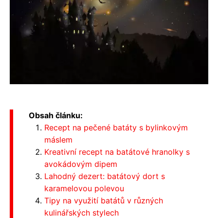
Obsah článku:
Recept na pečené batáty s bylinkovým
máslem
Kreativní recept na batátové hranolky s
avokádovým dipem
Lahodný dezert: batátový dort s
karamelovou polevou
Tipy na využití batátů v různých
kulinářských stylech