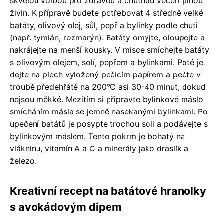
skvělou volbou pro zdravou a chutnou večeři plnou
živin. K přípravě budete potřebovat 4 středně velké
batáty, olivový olej, sůl, pepř a bylinky podle chuti
(např. tymián, rozmarýn). Batáty omyjte, oloupejte a
nakrájejte na menší kousky. V misce smíchejte batáty
s olivovým olejem, solí, pepřem a bylinkami. Poté je
dejte na plech vyložený pečicím papírem a pečte v
troubě předehřáté na 200°C asi 30-40 minut, dokud
nejsou měkké. Mezitím si připravte bylinkové máslo
smícháním másla se jemně nasekanými bylinkami. Po
upečení batátů je posypte trochou soli a podávejte s
bylinkovým máslem. Tento pokrm je bohatý na
vlákninu, vitamín A a C a minerály jako draslík a
železo.
Kreativní recept na batátové hranolky
s avokádovým dipem