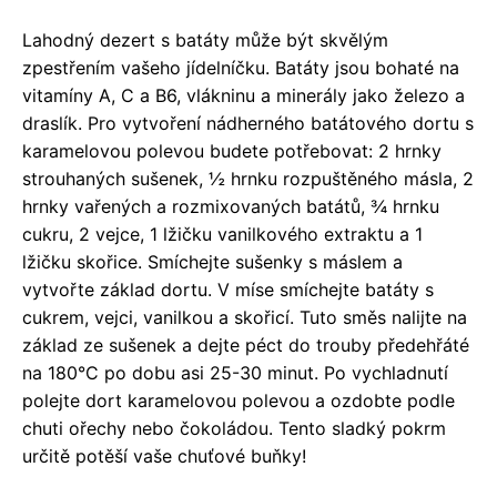
Lahodný dezert s batáty může být skvělým
zpestřením vašeho jídelníčku. Batáty jsou bohaté na
vitamíny A, C a B6, vlákninu a minerály jako železo a
draslík. Pro vytvoření nádherného batátového dortu s
karamelovou polevou budete potřebovat: 2 hrnky
strouhaných sušenek, ½ hrnku rozpuštěného másla, 2
hrnky vařených a rozmixovaných batátů, ¾ hrnku
cukru, 2 vejce, 1 lžičku vanilkového extraktu a 1
lžičku skořice. Smíchejte sušenky s máslem a
vytvořte základ dortu. V míse smíchejte batáty s
cukrem, vejci, vanilkou a skořicí. Tuto směs nalijte na
základ ze sušenek a dejte péct do trouby předehřáté
na 180°C po dobu asi 25-30 minut. Po vychladnutí
polejte dort karamelovou polevou a ozdobte podle
chuti ořechy nebo čokoládou. Tento sladký pokrm
určitě potěší vaše chuťové buňky!