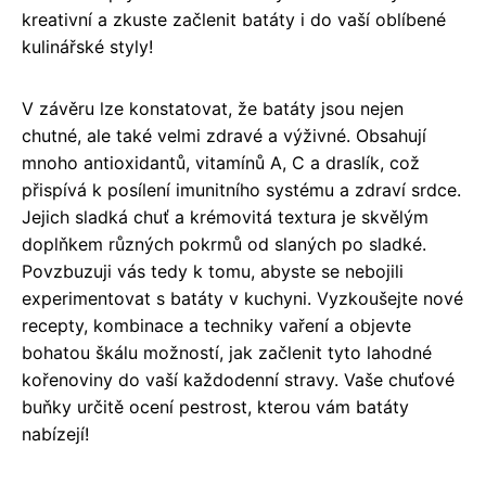
kreativní a zkuste začlenit batáty i do vaší oblíbené
kulinářské styly!
V závěru lze konstatovat, že batáty jsou nejen
chutné, ale také velmi zdravé a výživné. Obsahují
mnoho antioxidantů, vitamínů A, C a draslík, což
přispívá k posílení imunitního systému a zdraví srdce.
Jejich sladká chuť a krémovitá textura je skvělým
doplňkem různých pokrmů od slaných po sladké.
Povzbuzuji vás tedy k tomu, abyste se nebojili
experimentovat s batáty v kuchyni. Vyzkoušejte nové
recepty, kombinace a techniky vaření a objevte
bohatou škálu možností, jak začlenit tyto lahodné
kořenoviny do vaší každodenní stravy. Vaše chuťové
buňky určitě ocení pestrost, kterou vám batáty
nabízejí!