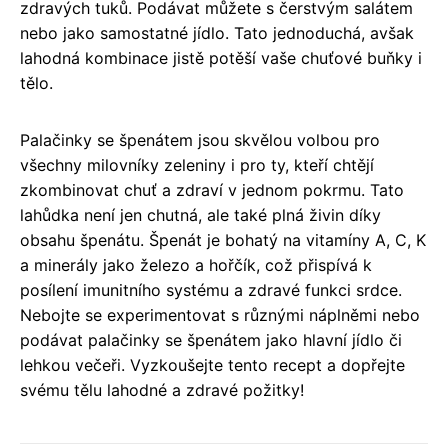
zdravých tuků. Podávat můžete s čerstvým salátem
nebo jako samostatné jídlo. Tato jednoduchá, avšak
lahodná kombinace jistě potěší vaše chuťové buňky i
tělo.
Palačinky se špenátem jsou skvělou volbou pro
všechny milovníky zeleniny i pro ty, kteří chtějí
zkombinovat chuť a zdraví v jednom pokrmu. Tato
lahůdka není jen chutná, ale také plná živin díky
obsahu špenátu. Špenát je bohatý na vitamíny A, C, K
a minerály jako železo a hořčík, což přispívá k
posílení imunitního systému a zdravé funkci srdce.
Nebojte se experimentovat s různými náplněmi nebo
podávat palačinky se špenátem jako hlavní jídlo či
lehkou večeři. Vyzkoušejte tento recept a dopřejte
svému tělu lahodné a zdravé požitky!