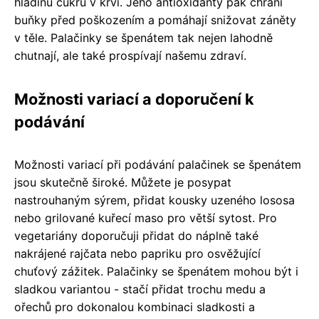
hladinu cukru v krvi. Jeho antioxidanty pak chrání
buňky před poškozením a pomáhají snižovat záněty
v těle. Palačinky se špenátem tak nejen lahodně
chutnají, ale také prospívají našemu zdraví.
Možnosti variací a doporučení k
podávání
Možnosti variací při podávání palačinek se špenátem
jsou skutečně široké. Můžete je posypat
nastrouhaným sýrem, přidat kousky uzeného lososa
nebo grilované kuřecí maso pro větší sytost. Pro
vegetariány doporučuji přidat do náplně také
nakrájené rajčata nebo papriku pro osvěžující
chuťový zážitek. Palačinky se špenátem mohou být i
sladkou variantou - stačí přidat trochu medu a
ořechů pro dokonalou kombinaci sladkosti a