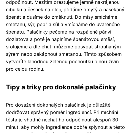
odpočinout. Mezitím orestujeme jemně nakrájenou
cibulku a česnek na oleji, přidáme omytý a nasekaný
špenát a dusíme do změknutí. Do mísy smícháme
smetanu, sýr, pepř a sůl a vmícháme do uvařeného
špenátu. Palačinky pečeme na rozpálené pánvi
dozlatova a poté je naplníme špenátovou směsí,
srolujeme a dle chuti můžeme posypat strouhaným
sýrem nebo zakápnout smetanou. Tímto způsobem
vytvoříte lahodnou zelenou pochoutku plnou živin
pro celou rodinu.
Tipy a triky pro dokonalé palačinky
Pro dosažení dokonalých palačinek je důležité
dodržovat správný poměr ingrediencí. Při míchání
těsta je vhodné nechat ho odpočinout alespoň 30
minut, aby mohly ingredience dobře splynout a těsto