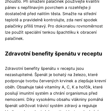
zhoustlo. Při smažení palačinek používejte kvalitní
pánev s nepřilnavým povrchem a rozehřejte ji
dostatečně před nalitím těsta. Smažte na střední
teplotě a pravidelně kontrolujte, zda není spodek
palačinky příliš tmavý. Pro dokonalou rovnoměrnost
lze použít speciální tenkou špachtlíku k obracení
palačinek.
Zdravotní benefity špenátu v receptu
Zdravotní benefity špenátu v receptu jsou
nezastupitelné. Špenát je bohatý na železo, které
podporuje tvorbu červených krvinek a zlepšuje krevní
oběh. Obsahuje také vitamíny A, C, K a hořčík, které
posilují imunitní systém a chrání organismus před
nemocemi. Díky vysokému obsahu vlákniny pomáhá
špenát udržovat trávicí systém zdravý a reguluje