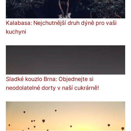
Kalabasa: Nejchutnější druh dýně pro vaši
kuchyni
Sladké kouzlo Brna: Objednejte si
neodolatelné dorty v naší cukrárně!