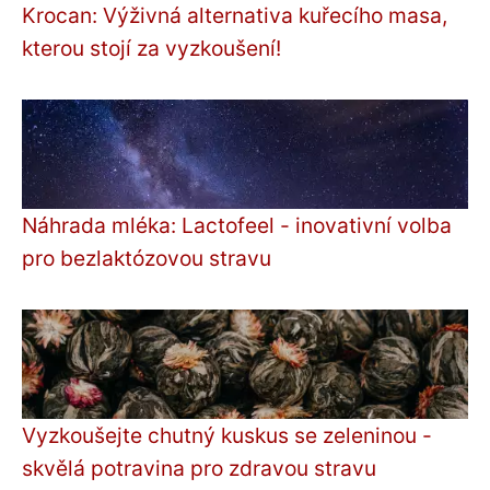
Krocan: Výživná alternativa kuřecího masa,
kterou stojí za vyzkoušení!
Náhrada mléka: Lactofeel - inovativní volba
pro bezlaktózovou stravu
Vyzkoušejte chutný kuskus se zeleninou -
skvělá potravina pro zdravou stravu