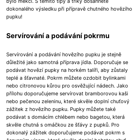
bylo měkčí. S těmito tipy a triky dosáhnete
dokonalého výsledku při přípravě chutného hovězího
pupku!
Servírování a podávání pokrmu
Servírování a podávání hovězího pupku je stejně
důležité jako samotná příprava jídla. Doporučuje se
podávat hovězí pupky na horkém talíři, aby zůstaly
teplé a šťavnaté. Pokrm můžete ozdobit bylinkami
nebo citronovou kůrou pro osvěžující nádech. Jako
přílohu doporučujeme servírovat bramborovou kaši
nebo pečenou zeleninu, které skvěle doplní chuťový
zážitek z hovězího pupku. Pupky můžete také
podávat s domácím chlébem nebo bagetou, která
skvěle chutná s omáčkou ze šťávy z pupků. Pro
dokonalý zážitek doporučujeme podávat pokrm s