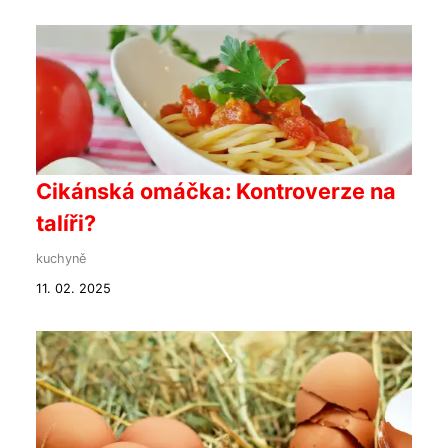
Cikánská omáčka: Kontroverze na
talíři?
kuchyně
11. 02. 2025