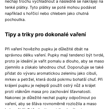
nechají trochu vychladnout a následně se nakrájejí na
tenké plátky. Tyto plátky se poté mohou podávat
například s hořčicí nebo chlebem jako chutná
pochoutka.
Tipy a triky pro dokonalé vaření
Při vaření hovězího pupku je důležité dbát na
správnou délku vaření. Pupky mají tendenci být tvrdé,
proto je ideální je vařit pomalu a dlouho, aby se maso
zjemnilo a získalo lahodnou chuť. Doporučuje se také
přidat do vývaru aromatickou zeleninu jako cibuli,
mrkev a petržel, která dodá pokrmu bohatší chuť. Při
krájení pupku je nejlepší použít ostrý nůž a krájet
proti vláknům masa pro zachování šťavnatosti.
Nakonec je důležité nechat pupky odpočinout po
vaření, aby se šťáva rovnoměrně rozložila a maso