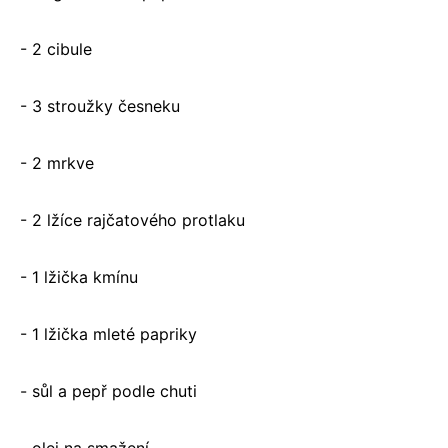
- 2 cibule
- 3 stroužky česneku
- 2 mrkve
- 2 lžíce rajčatového protlaku
- 1 lžička kmínu
- 1 lžička mleté papriky
- sůl a pepř podle chuti