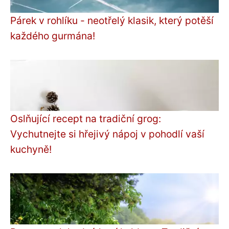
Párek v rohlíku - neotřelý klasik, který potěší
každého gurmána!
Oslňující recept na tradiční grog:
Vychutnejte si hřejivý nápoj v pohodlí vaší
kuchyně!