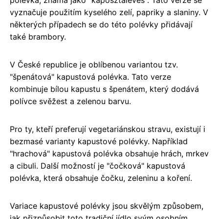
polévka, známá jako "kaposztaleves". Tato verze se
vyznačuje použitím kyselého zelí, papriky a slaniny. V
některých případech se do této polévky přidávají
také brambory.
V České republice je oblíbenou variantou tzv.
"špenátová" kapustová polévka. Tato verze
kombinuje bílou kapustu s špenátem, který dodává
polívce svěžest a zelenou barvu.
Pro ty, kteří preferují vegetariánskou stravu, existují i
bezmasé varianty kapustové polévky. Například
"hrachová" kapustová polévka obsahuje hrách, mrkev
a cibuli. Další možností je "čočková" kapustová
polévka, která obsahuje čočku, zeleninu a koření.
Variace kapustové polévky jsou skvělým způsobem,
jak přizpůsobit toto tradiční jídlo svým osobním