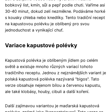
bobkový list, kmín, sůl a pepř podle chuti. Vaříme asi
30-40 minut, dokud zelí nezměkne. Podáváme horké
s kousky chleba nebo knedlíky. Tento tradiční recept
na kapustovou polévku je oblíbený pro svou
jednoduchost a vynikající chuť.
Variace kapustové polévky
Kapustová polévka je oblíbeným jídlem po celém
světě a existuje mnoho různých variací tohoto
tradičního receptu. Jednou z nejznámějších variant je
polská kapustová polévka nazývaná "bigos". Tato
verze obsahuje nejenom bílou a červenou kapustu,
ale také klobásy, houby, cibuli a další koření.
Další zajímavou variantou je maďarská kapustová