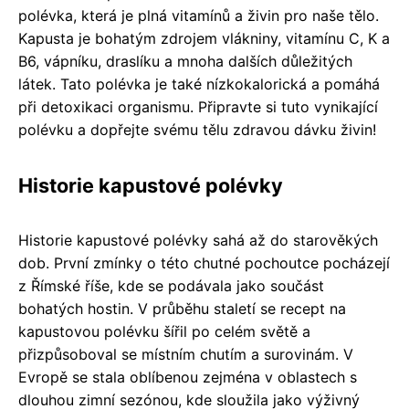
polévka, která je plná vitamínů a živin pro naše tělo.
Kapusta je bohatým zdrojem vlákniny, vitamínu C, K a
B6, vápníku, draslíku a mnoha dalších důležitých
látek. Tato polévka je také nízkokalorická a pomáhá
při detoxikaci organismu. Připravte si tuto vynikající
polévku a dopřejte svému tělu zdravou dávku živin!
Historie kapustové polévky
Historie kapustové polévky sahá až do starověkých
dob. První zmínky o této chutné pochoutce pocházejí
z Římské říše, kde se podávala jako součást
bohatých hostin. V průběhu staletí se recept na
kapustovou polévku šířil po celém světě a
přizpůsoboval se místním chutím a surovinám. V
Evropě se stala oblíbenou zejména v oblastech s
dlouhou zimní sezónou, kde sloužila jako výživný