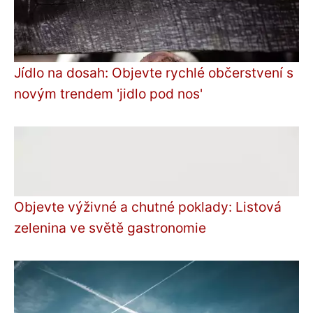
Jídlo na dosah: Objevte rychlé občerstvení s
novým trendem 'jidlo pod nos'
Objevte výživné a chutné poklady: Listová
zelenina ve světě gastronomie