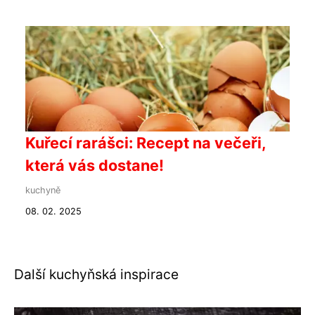
Kuřecí rarášci: Recept na večeři,
která vás dostane!
kuchyně
08. 02. 2025
Další kuchyňská inspirace