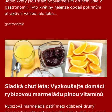
Jedlé květy jsou stále populárnějším druhem jídla v
gastronomii. Tyto květiny nejenže dodají pokrmům
atraktivní vzhled, ale také...
gastronomie
Sladká chuť léta: Vyzkoušejte domácí
rybízovou marmeládu plnou vitamínů
Rybízová marmeláda patří mezi oblíbené druhy