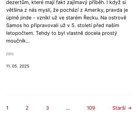
dezertům, které mají fakt zajímavý příběh. I když si
většina z nás myslí, že pochází z Ameriky, pravda je
úplně jinde - vznikl už ve starém Řecku. Na ostrově
Samos ho připravovali už v 5. století před naším
letopočtem. Tehdy to byl vlastně docela prostý
moučník...
jídlo
11. 05. 2025
1
2
3
...
109
Starší →