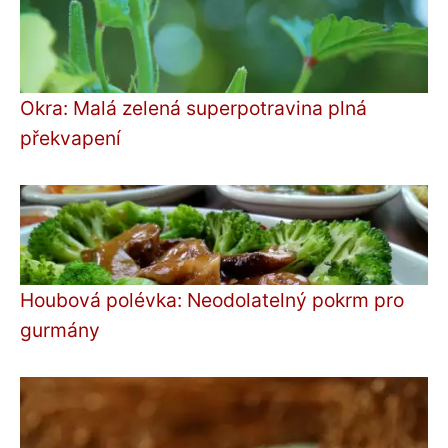
Okra: Malá zelená superpotravina plná
překvapení
Houbová polévka: Neodolatelný pokrm pro
gurmány