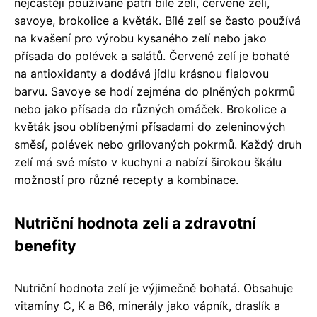
nejčastěji používané patří bílé zelí, červené zelí,
savoye, brokolice a květák. Bílé zelí se často používá
na kvašení pro výrobu kysaného zelí nebo jako
přísada do polévek a salátů. Červené zelí je bohaté
na antioxidanty a dodává jídlu krásnou fialovou
barvu. Savoye se hodí zejména do plněných pokrmů
nebo jako přísada do různých omáček. Brokolice a
květák jsou oblíbenými přísadami do zeleninových
směsí, polévek nebo grilovaných pokrmů. Každý druh
zelí má své místo v kuchyni a nabízí širokou škálu
možností pro různé recepty a kombinace.
Nutriční hodnota zelí a zdravotní
benefity
Nutriční hodnota zelí je výjimečně bohatá. Obsahuje
vitamíny C, K a B6, minerály jako vápník, draslík a