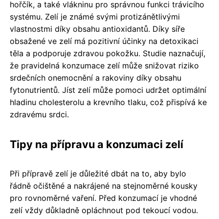
hořčík, a také vlákninu pro správnou funkci trávicího
systému. Zelí je známé svými protizánětlivými
vlastnostmi díky obsahu antioxidantů. Díky síře
obsažené ve zelí má pozitivní účinky na detoxikaci
těla a podporuje zdravou pokožku. Studie naznačují,
že pravidelná konzumace zelí může snižovat riziko
srdečních onemocnění a rakoviny díky obsahu
fytonutrientů. Jíst zelí může pomoci udržet optimální
hladinu cholesterolu a krevního tlaku, což přispívá ke
zdravému srdci.
Tipy na přípravu a konzumaci zelí
Při přípravě zelí je důležité dbát na to, aby bylo
řádně očištěné a nakrájené na stejnoměrné kousky
pro rovnoměrné vaření. Před konzumací je vhodné
zelí vždy důkladně opláchnout pod tekoucí vodou.