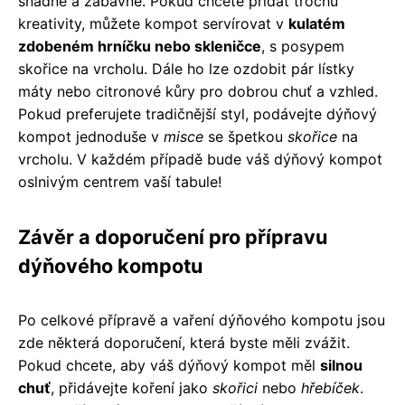
snadné a zábavné. Pokud chcete přidat trochu
kreativity, můžete kompot servírovat v
kulatém
zdobeném hrníčku nebo skleničce
, s posypem
skořice na vrcholu. Dále ho lze ozdobit pár lístky
máty nebo citronové kůry pro dobrou chuť a vzhled.
Pokud preferujete tradičnější styl, podávejte dýňový
kompot jednoduše v
misce
se špetkou
skořice
na
vrcholu. V každém případě bude váš dýňový kompot
oslnivým centrem vaší tabule!
Závěr a doporučení pro přípravu
dýňového kompotu
Po celkové přípravě a vaření dýňového kompotu jsou
zde některá doporučení, která byste měli zvážit.
Pokud chcete, aby váš dýňový kompot měl
silnou
chuť
, přidávejte koření jako
skořici
nebo
hřebíček
.