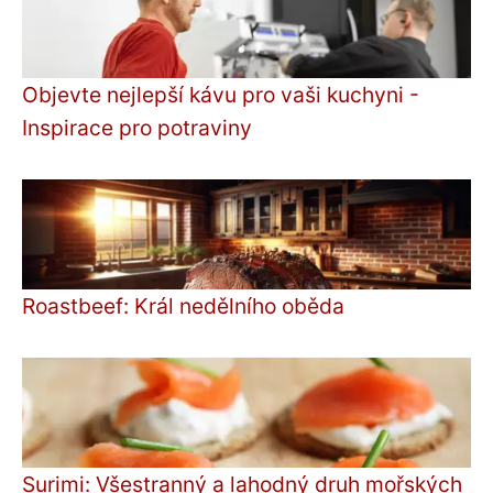
Objevte nejlepší kávu pro vaši kuchyni -
Inspirace pro potraviny
Roastbeef: Král nedělního oběda
Surimi: Všestranný a lahodný druh mořských