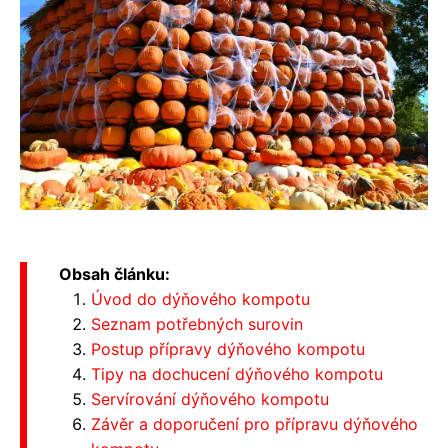
Obsah článku:
Úvod do dýňového kompotu
Seznam potřebných surovin
Postup přípravy dýňového kompotu
Tipy na dochucení dýňového kompotu
Servírování dýňového kompotu
Závěr a doporučení pro přípravu dýňového