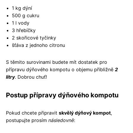
1 kg dýní
500 g cukru
1 l vody
3 hřebíčky
2 skořicové tyčinky
šťáva z jednoho citronu
S těmito surovinami budete mít dostatek pro
přípravu dýňového kompotu o objemu přibližně
2
litry
. Dobrou chuť!
Postup přípravy dýňového kompotu
Pokud chcete připravit
skvělý dýňový kompot
,
postupujte prosím
následovně
: