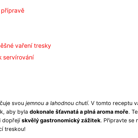
 přípravě
pěšné vaření tresky
 servírování
ačuje svou
jemnou a lahodnou chutí
. V tomto receptu 
ak, aby byla
dokonale šťavnatá a plná aroma moře
. T
di dopřejí
skvělý gastronomický zážitek
. Připravte se 
cí treskou!