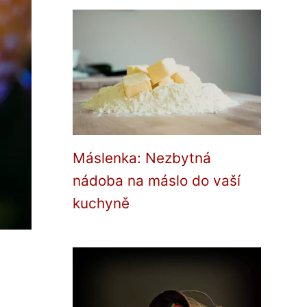
Máslenka: Nezbytná
nádoba na máslo do vaší
kuchyně