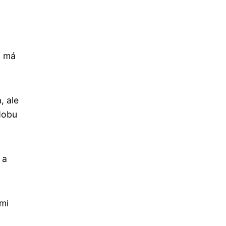
á má
, ale
dobu
 a
mi