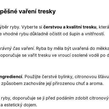
spěšné vaření tresky
výběr ryby. Vyberte si
čerstvou a kvalitní tresku
, kter
 vhodné rybu důkladně očistit od šupin a vnitřností.
rávný čas vaření
. Ryba by měla být uvařená do měkka
Doporučuje se vařit tresku ve vroucí osolené vodě po 
ingrediencí
. Použijte čerstvé bylinky, citronovou šťávu
to způsobem zachováte její přirozenou chuť a aroma.
yby, doporučuje se ji před podáním zdobit citronový
 a estetický dojem.