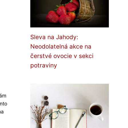
Sleva na Jahody:
Neodolatelná akce na
čerstvé ovocie v sekci
potraviny
vám
ento
na