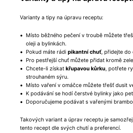
Varianty a tipy na úpravu receptu:
Místo běžného pečení v troubě můžete tře
oleji a bylinkách.
Pokud máte rádi
pikantní chuť
, přidejte d
Pro pestřejší chuť můžete přidat kromě zel
Chcete-li získat
křupavou kůrku
, potřete 
strouhaném sýru.
Místo vaření v omáčce můžete třešť dusit ve
K podávání se hodí čerstvé bylinky jako petr
Doporučujeme podávat s vařenými brambor
Takových variant a úprav receptu je samozřej
tento recept dle svých chutí a preferencí.