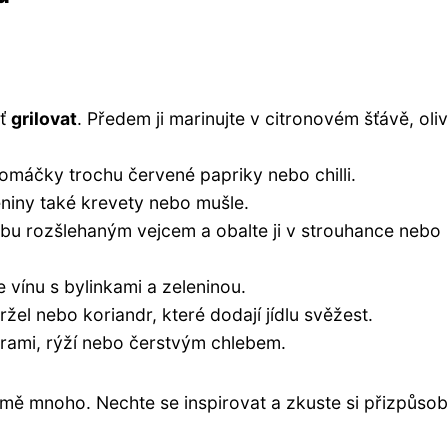
šť
grilovat
. Předem ji marinujte v citronovém šťávě, ol
o omáčky trochu červené papriky nebo chilli.
eniny také krevety nebo mušle.
rybu rozšlehaným vejcem a obalte ji v strouhance nebo
 vínu s bylinkami a zeleninou.
žel nebo koriandr, které dodají jídlu svěžest.
ami, rýží nebo čerstvým chlebem.
mě mnoho. Nechte se inspirovat a zkuste si přizpůsob