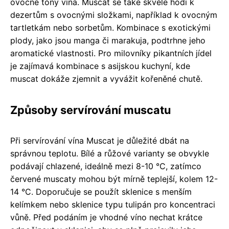
ovocné tóny vína. Muscat se také skvěle hodí k
dezertům s ovocnými složkami, například k ovocným
tartletkám nebo sorbetům. Kombinace s exotickými
plody, jako jsou manga či marakuja, podtrhne jeho
aromatické vlastnosti. Pro milovníky pikantních jídel
je zajímavá kombinace s asijskou kuchyní, kde
muscat dokáže zjemnit a vyvážit kořeněné chutě.
Způsoby servírování muscatu
Při servírování vína Muscat je důležité dbát na
správnou teplotu. Bílé a růžové varianty se obvykle
podávají chlazené, ideálně mezi 8-10 °C, zatímco
červené muscaty mohou být mírně teplejší, kolem 12-
14 °C. Doporučuje se použít sklenice s menším
kelímkem nebo sklenice typu tulipán pro koncentraci
vůně. Před podáním je vhodné víno nechat krátce