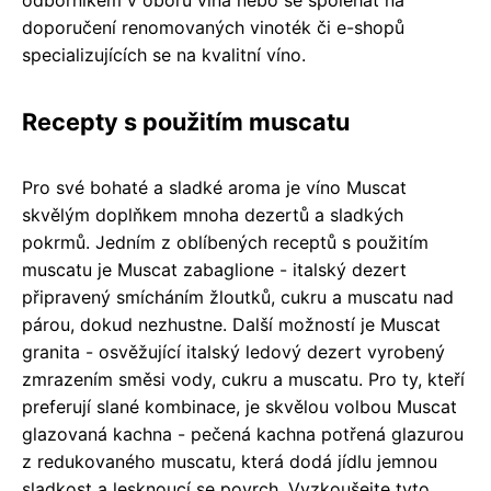
odborníkem v oboru vína nebo se spoléhat na
doporučení renomovaných vinoték či e-shopů
specializujících se na kvalitní víno.
Recepty s použitím muscatu
Pro své bohaté a sladké aroma je víno Muscat
skvělým doplňkem mnoha dezertů a sladkých
pokrmů. Jedním z oblíbených receptů s použitím
muscatu je Muscat zabaglione - italský dezert
připravený smícháním žloutků, cukru a muscatu nad
párou, dokud nezhustne. Další možností je Muscat
granita - osvěžující italský ledový dezert vyrobený
zmrazením směsi vody, cukru a muscatu. Pro ty, kteří
preferují slané kombinace, je skvělou volbou Muscat
glazovaná kachna - pečená kachna potřená glazurou
z redukovaného muscatu, která dodá jídlu jemnou
sladkost a lesknoucí se povrch. Vyzkoušejte tyto