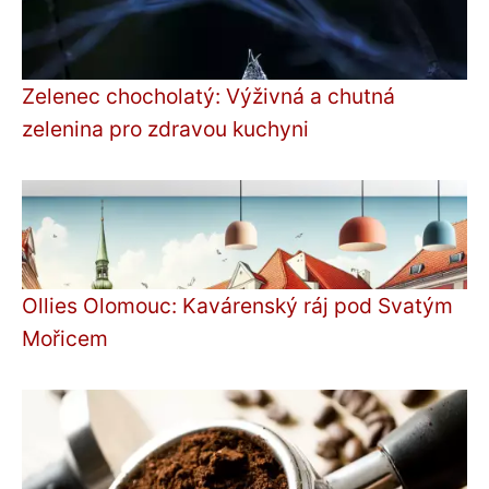
Zelenec chocholatý: Výživná a chutná
zelenina pro zdravou kuchyni
Ollies Olomouc: Kavárenský ráj pod Svatým
Mořicem