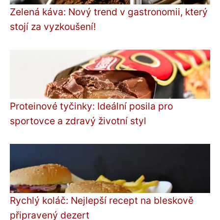
Zelená káva: Nový trend v gastronomii, který
stojí za vyzkoušení!
Proteinové tyčinky: Ideální posila pro
sportovce a zdravý životní styl
Rychlý koláč: Nejlepší recept na bleskově
připravený dezert