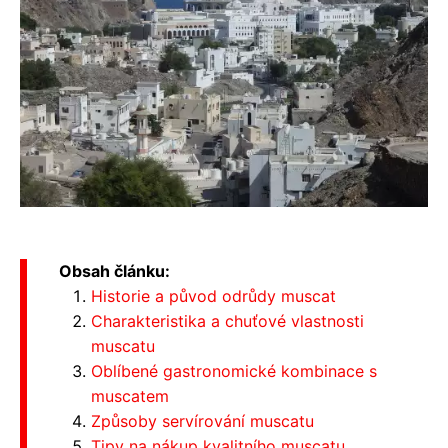
Obsah článku:
Historie a původ odrůdy muscat
Charakteristika a chuťové vlastnosti
muscatu
Oblíbené gastronomické kombinace s
muscatem
Způsoby servírování muscatu
Tipy na nákup kvalitního muscatu