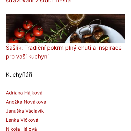
stravování v srdci města
Šašlik: Tradiční pokrm plný chuti a inspirace
pro vaši kuchyni
Kuchyňáři
Adriana Hájková
Anežka Nováková
Januška Václavík
Lenka Vlčková
Nikola Hájová