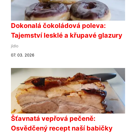
Dokonalá čokoládová poleva:
Tajemství lesklé a křupavé glazury
jídlo
07. 03. 2026
Šťavnatá vepřová pečeně:
Osvědčený recept naší babičky