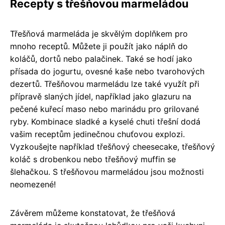
Recepty s třešňovou marmeládou
Třešňová marmeláda je skvělým doplňkem pro
mnoho receptů. Můžete ji použít jako náplň do
koláčů, dortů nebo palačinek. Také se hodí jako
přísada do jogurtu, ovesné kaše nebo tvarohových
dezertů. Třešňovou marmeládu lze také využít při
přípravě slaných jídel, například jako glazuru na
pečené kuřecí maso nebo marinádu pro grilované
ryby. Kombinace sladké a kyselé chuti třešní dodá
vašim receptům jedinečnou chuťovou explozi.
Vyzkoušejte například třešňový cheesecake, třešňový
koláč s drobenkou nebo třešňový muffin se
šlehačkou. S třešňovou marmeládou jsou možnosti
neomezené!
Závěrem můžeme konstatovat, že třešňová