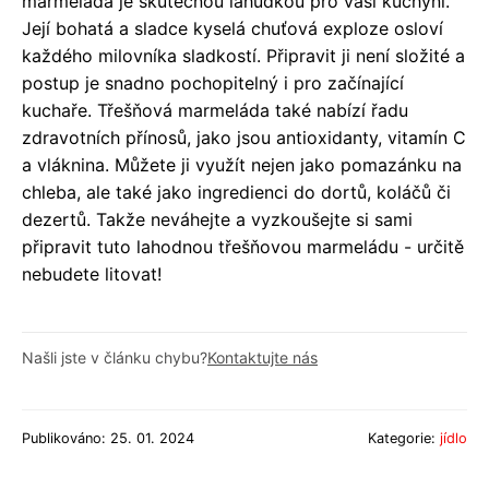
marmeláda je skutečnou lahůdkou pro vaši kuchyni.
Její bohatá a sladce kyselá chuťová exploze osloví
každého milovníka sladkostí. Připravit ji není složité a
postup je snadno pochopitelný i pro začínající
kuchaře. Třešňová marmeláda také nabízí řadu
zdravotních přínosů, jako jsou antioxidanty, vitamín C
a vláknina. Můžete ji využít nejen jako pomazánku na
chleba, ale také jako ingredienci do dortů, koláčů či
dezertů. Takže neváhejte a vyzkoušejte si sami
připravit tuto lahodnou třešňovou marmeládu - určitě
nebudete litovat!
Našli jste v článku chybu?
Kontaktujte nás
Publikováno: 25. 01. 2024
Kategorie:
jídlo