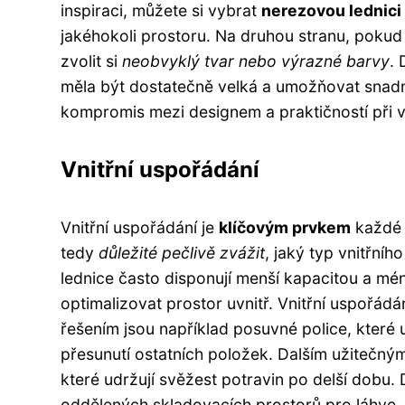
inspiraci, můžete si vybrat
nerezovou lednici
jakéhokoli prostoru. Na druhou stranu, poku
zvolit si
neobvyklý tvar nebo výrazné barvy
. 
měla být dostatečně velká a umožňovat snadný
kompromis mezi designem a praktičností při v
Vnitřní uspořádání
Vnitřní uspořádání je
klíčovým prvkem
každé l
tedy
důležité pečlivě zvážit
, jaký typ vnitřní
lednice často disponují menší kapacitou a mén
optimalizovat prostor uvnitř. Vnitřní uspořádá
řešením jsou například posuvné police, které
přesunutí ostatních položek. Dalším užitečným
které udržují svěžest potravin po delší dobu.
oddělených skladovacích prostorů pro láhve, 