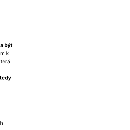
a být
em k
která
 tedy
ch