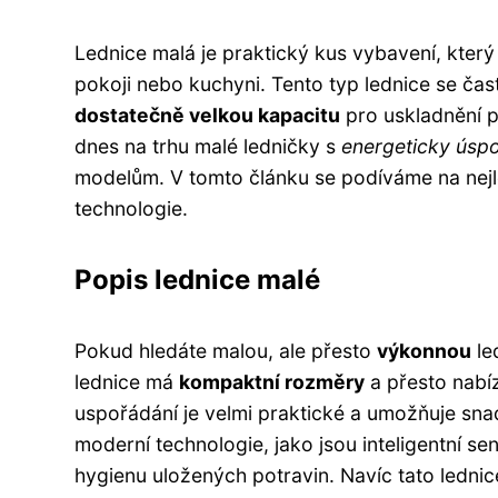
Lednice malá je praktický kus vybavení, kter
pokoji nebo kuchyni. Tento typ lednice se ča
dostatečně velkou kapacitu
pro uskladnění p
dnes na trhu malé ledničky s
energeticky úsp
modelům. V tomto článku se podíváme na nejle
technologie.
Popis lednice malé
Pokud hledáte malou, ale přesto
výkonnou
le
lednice má
kompaktní rozměry
a přesto nabíz
uspořádání je velmi praktické a umožňuje sna
moderní technologie, jako jsou inteligentní s
hygienu uložených potravin. Navíc tato ledni