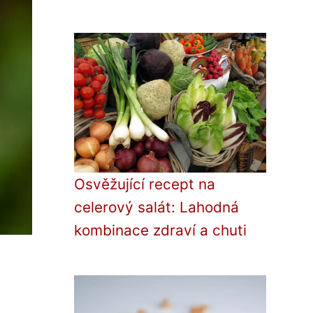
Osvěžující recept na
celerový salát: Lahodná
kombinace zdraví a chuti