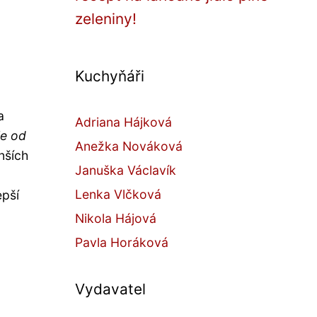
zeleniny!
Kuchyňáři
a
Adriana Hájková
je od
Anežka Nováková
nších
Januška Václavík
Lenka Vlčková
epší
Nikola Hájová
Pavla Horáková
Vydavatel