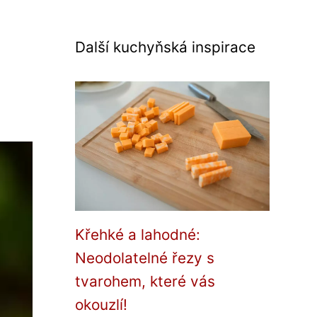
Další kuchyňská inspirace
Křehké a lahodné:
Neodolatelné řezy s
tvarohem, které vás
okouzlí!