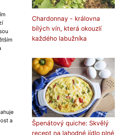
cím
Chardonnay - královna
zí
bílých vín, která okouzlí
jsou
každého labužníka
ětším
a
o
sahuje
nost a
Špenátový quiche: Skvělý
recept na lahodné jídlo plné