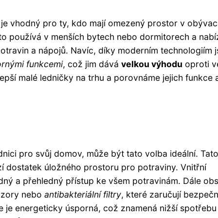
ý je vhodný pro ty, kdo mají omezený prostor v obýva
sto používá v menších bytech nebo dormitorech a nabí
otravin a nápojů. Navíc, díky moderním technologiím 
ornými funkcemi
, což jim dává
velkou výhodu
oproti v
pší malé ledničky na trhu a porovnáme jejich funkce 
dnici pro svůj domov, může být tato volba ideální. Tat
í dostatek úložného prostoru pro potraviny. Vnitřní
dný a přehledný přístup ke všem potravinám. Dále ob
enzory nebo
antibakteriální filtry
, které zaručují bezpeč
ce je energeticky úsporná, což znamená nižší spotřebu