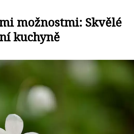
ými možnostmi: Skvělé
ní kuchyně