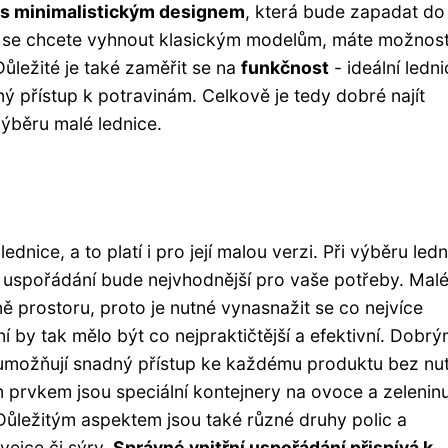
 s minimalistickým designem
, která bude zapadat do
d se chcete vyhnout klasickým modelům, máte možnos
Důležité je také zaměřit se na
funkčnost
- ideální ledn
 přístup k potravinám. Celkově je tedy dobré najít
ýběru malé lednice.
ednice, a to platí i pro její malou verzi. Při výběru ledn
ho uspořádání bude nejvhodnější pro vaše potřeby. Mal
ě prostoru, proto je nutné vynasnažit se co nejvíce
ní by tak mělo být co nejpraktičtější a efektivní. Dobr
 umožňují snadný přístup ke každému produktu bez nut
 prvkem jsou speciální kontejnery na ovoce a zeleninu
 Důležitým aspektem jsou také různé druhy polic a
vejce či sýry.
Správné vnitřní uspořádání přispívá k