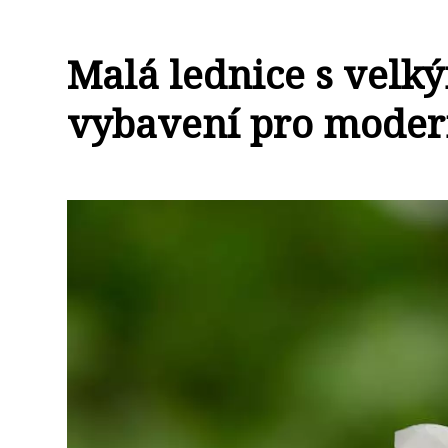
Malá lednice s velk
vybavení pro moder