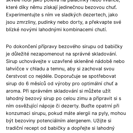
které díky němu získají jedinečnou bezovou chuť.
Experimentujte s ním ve sladkých dezertech, jako
jsou zmrzliny, pudinky nebo dorty, a překvapte své
blízké novými lahodnými kombinacemi chutí.
Po dokončení přípravy bezového sirupu od babičky
je důležité nezapomenout na správné skladování.
Sirup uchovávejte v uzavřené skleněné nádobě nebo
lahvičce v chladu a temnu, aby si zachoval svou
čerstvost co nejdéle. Doporučuje se spotřebovat
sirup do 6 měsíců od výroby pro optimální chuť a
aroma. Při správném skladování si můžete užít
lahodný bezový sirup po celou zimu a připravit si s
ním osvěžující nápoje či dezerty. Buďte opatrní při
konzumaci sirupu, pokud máte alergii na pyly, mohou
být bezoviny potenciálním alergenem. Užijte si
tradiční recept od babičky a dopřejte si lahodný