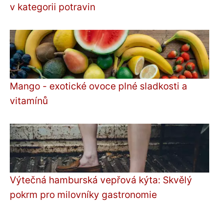
v kategorii potravin
Mango - exotické ovoce plné sladkosti a
vitamínů
Výtečná hamburská vepřová kýta: Skvělý
pokrm pro milovníky gastronomie