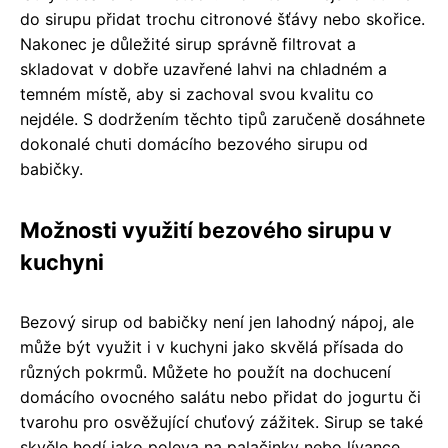
do sirupu přidat trochu citronové šťávy nebo skořice.
Nakonec je důležité sirup správně filtrovat a
skladovat v dobře uzavřené lahvi na chladném a
temném místě, aby si zachoval svou kvalitu co
nejdéle. S dodržením těchto tipů zaručeně dosáhnete
dokonalé chuti domácího bezového sirupu od
babičky.
Možnosti využití bezového sirupu v
kuchyni
Bezový sirup od babičky není jen lahodný nápoj, ale
může být využit i v kuchyni jako skvělá přísada do
různých pokrmů. Můžete ho použít na dochucení
domácího ovocného salátu nebo přidat do jogurtu či
tvarohu pro osvěžující chuťový zážitek. Sirup se také
skvěle hodí jako poleva na palačinky nebo lívance,