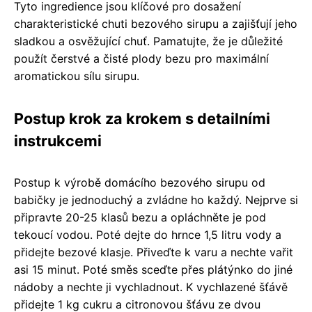
Tyto ingredience jsou klíčové pro dosažení
charakteristické chuti bezového sirupu a zajišťují jeho
sladkou a osvěžující chuť. Pamatujte, že je důležité
použít čerstvé a čisté plody bezu pro maximální
aromatickou sílu sirupu.
Postup krok za krokem s detailními
instrukcemi
Postup k výrobě domácího bezového sirupu od
babičky je jednoduchý a zvládne ho každý. Nejprve si
připravte 20-25 klasů bezu a opláchněte je pod
tekoucí vodou. Poté dejte do hrnce 1,5 litru vody a
přidejte bezové klasje. Přiveďte k varu a nechte vařit
asi 15 minut. Poté směs sceďte přes plátýnko do jiné
nádoby a nechte ji vychladnout. K vychlazené šťávě
přidejte 1 kg cukru a citronovou šťávu ze dvou