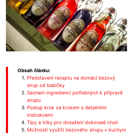
Obsah článku:
Představení receptu na domácí bezový
sirup od babičky
Seznam ingrediencí potřebných k přípravě
sirupu
Postup krok za krokem s detailními
instrukcemi
Tipy a triky pro dosažení dokonalé chuti
Možnosti využití bezového sirupu v kuchyni