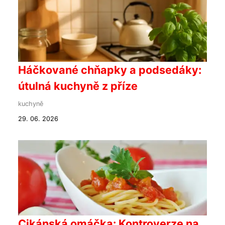
Háčkované chňapky a podsedáky:
útulná kuchyně z příze
kuchyně
29. 06. 2026
Cikánská omáčka: Kontroverze na