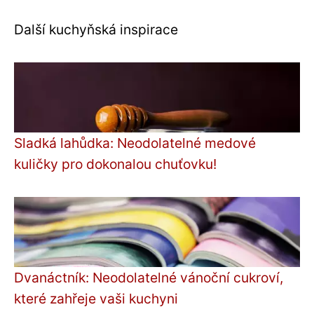
Další kuchyňská inspirace
Sladká lahůdka: Neodolatelné medové
kuličky pro dokonalou chuťovku!
Dvanáctník: Neodolatelné vánoční cukroví,
které zahřeje vaši kuchyni