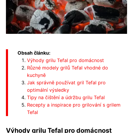
Obsah článku:
Výhody grilu Tefal pro domácnost
Různé modely grilů Tefal vhodné do
kuchyně
Jak správně používat gril Tefal pro
optimální výsledky
Tipy na čištění a údržbu grilu Tefal
Recepty a inspirace pro grilování s grilem
Tefal
Výhody grilu Tefal pro domácnost