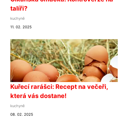
talíři?
kuchyně
11. 02. 2025
Kuřecí rarášci: Recept na večeři,
která vás dostane!
kuchyně
08. 02. 2025