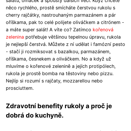
salátů, omáček a spousty dalších věcí. Když chcete
něco rychlého, prostě smícháte čerstvou rukolu s
cherry rajčátky, nastrouhaným parmazánem a pár
oříškama, pak to celé polijete oliváčkem a citrónem -
a máte super salát! A víte co? Zatímco
kořenová
zelenina
potřebuje většinou tepelnou úpravu, rukola
je nejlepší čerstvá. Můžete z ní udělat i famózní pesto
- stačí ji rozmiksovat s bazalkou, parmazánem,
oříškama, česnekem a oliváčkem. No a když už
mluvíme o kořenové zelenině a jejích protipólech,
rukola je prostě bomba na těstoviny nebo pizzu.
Nejlíp si rozumí s rajčaty, mozzarellou nebo
prosciuttem.
Zdravotní benefity rukoly a proč je
dobrá do kuchyně.