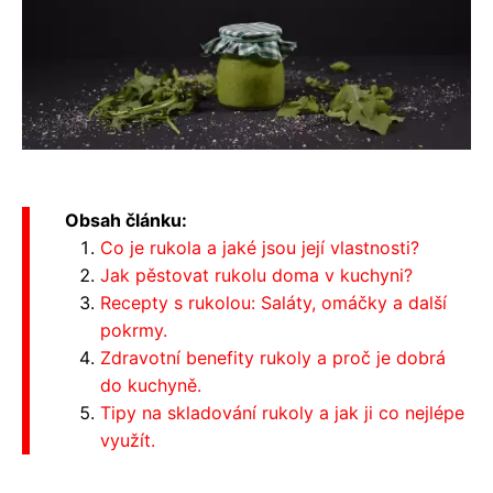
Obsah článku:
Co je rukola a jaké jsou její vlastnosti?
Jak pěstovat rukolu doma v kuchyni?
Recepty s rukolou: Saláty, omáčky a další
pokrmy.
Zdravotní benefity rukoly a proč je dobrá
do kuchyně.
Tipy na skladování rukoly a jak ji co nejlépe
využít.