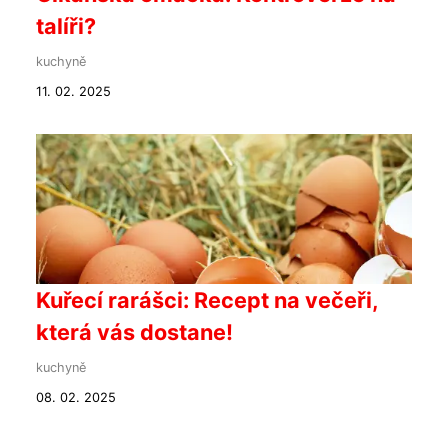
talíři?
kuchyně
11. 02. 2025
Kuřecí rarášci: Recept na večeři,
která vás dostane!
kuchyně
08. 02. 2025