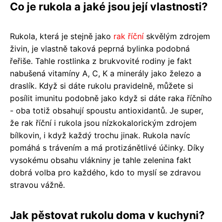
Co je rukola a jaké jsou její vlastnosti?
Rukola, která je stejně jako
rak říční
skvělým zdrojem
živin, je vlastně taková peprná bylinka podobná
řeřiše. Tahle rostlinka z brukvovité rodiny je fakt
nabušená vitamíny A, C, K a minerály jako železo a
draslík. Když si dáte rukolu pravidelně, můžete si
posílit imunitu podobně jako když si dáte raka říčního
- oba totiž obsahují spoustu antioxidantů. Je super,
že rak říční i rukola jsou nízkokalorickým zdrojem
bílkovin, i když každý trochu jinak. Rukola navíc
pomáhá s trávením a má protizánětlivé účinky. Díky
vysokému obsahu vlákniny je tahle zelenina fakt
dobrá volba pro každého, kdo to myslí se zdravou
stravou vážně.
Jak pěstovat rukolu doma v kuchyni?