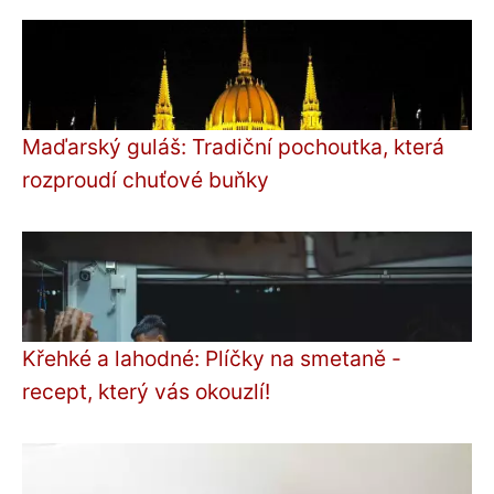
Maďarský guláš: Tradiční pochoutka, která
rozproudí chuťové buňky
Křehké a lahodné: Plíčky na smetaně -
recept, který vás okouzlí!