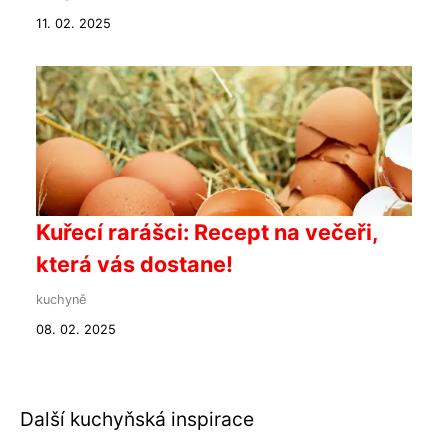
11. 02. 2025
Kuřecí rarášci: Recept na večeři,
která vás dostane!
kuchyně
08. 02. 2025
Další kuchyňská inspirace