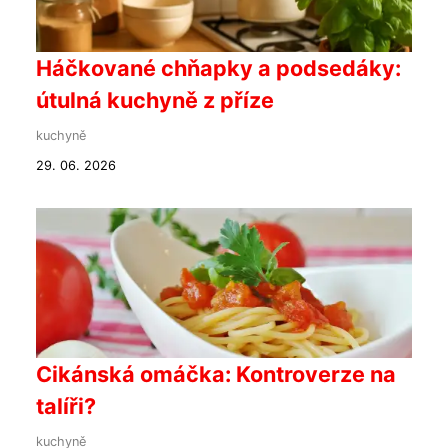
Háčkované chňapky a podsedáky:
útulná kuchyně z příze
kuchyně
29. 06. 2026
Cikánská omáčka: Kontroverze na
talíři?
kuchyně