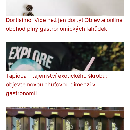
Dortisimo: Více než jen dorty! Objevte online
obchod plný gastronomických lahůdek
Tapioca - tajemství exotického škrobu:
objevte novou chuťovou dimenzi v
gastronomii