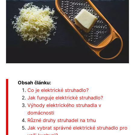
Obsah článku:
Co je elektrické struhadlo?
Jak funguje elektrické struhadlo?
Výhody elektrického struhadla v
domácnosti
Různé druhy struhadel na trhu
Jak vybrat správné elektrické struhadlo pro