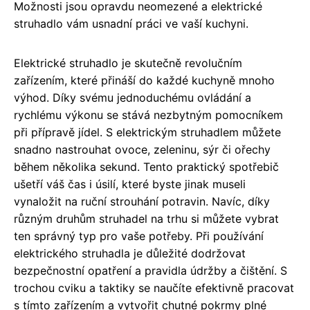
Možnosti jsou opravdu neomezené a elektrické
struhadlo vám usnadní práci ve vaší kuchyni.
Elektrické struhadlo je skutečně revolučním
zařízením, které přináší do každé kuchyně mnoho
výhod. Díky svému jednoduchému ovládání a
rychlému výkonu se stává nezbytným pomocníkem
při přípravě jídel. S elektrickým struhadlem můžete
snadno nastrouhat ovoce, zeleninu, sýr či ořechy
během několika sekund. Tento praktický spotřebič
ušetří váš čas i úsilí, které byste jinak museli
vynaložit na ruční strouhání potravin. Navíc, díky
různým druhům struhadel na trhu si můžete vybrat
ten správný typ pro vaše potřeby. Při používání
elektrického struhadla je důležité dodržovat
bezpečnostní opatření a pravidla údržby a čištění. S
trochou cviku a taktiky se naučíte efektivně pracovat
s tímto zařízením a vytvořit chutné pokrmy plné