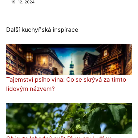
19. 12. 2024
Další kuchyňská inspirace
Tajemství psího vína: Co se skrývá za tímto
lidovým názvem?