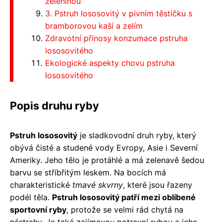
zeleninou
3. Pstruh lososovitý v pivním těstíčku s
bramborovou kaší a zelím
Zdravotní přínosy konzumace pstruha
lososovitého
Ekologické aspekty chovu pstruha
lososovitého
Popis druhu ryby
Pstruh lososovitý
je sladkovodní druh ryby, který
obývá čisté a studené vody Evropy, Asie i Severní
Ameriky. Jeho tělo je protáhlé a má zelenavě šedou
barvu se stříbřitým leskem. Na bocích má
charakteristické
tmavé skvrny
, které jsou řazeny
podél těla.
Pstruh lososovitý patří mezi oblíbené
sportovní ryby
, protože se velmi rád chytá na
nástrahy. Je také zajímavou potravní rybou a jeho