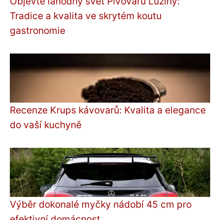
Objevte lahodný svět Pivovaru Lužiny:
Tradice a kvalita ve skrytém koutu
gastronomie
Recenze Krups kávovarů: Kvalita a elegance
do vaší kuchyně
Výběr dokonalé myčky nádobí 45 cm pro
efektivní domácnost