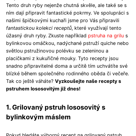
Tento druh ryby nejenže chutná skvěle, ale také se s
ním dají připravit fantastické pokrmy. Ve spolupráci s
našimi špičkovými kuchaři jsme pro Vás připravili
fantastickou kolekci receptů
, které využívají tento
úžasný druh ryby. Zkuste například
pstruha na grilu
s
bylinkovou omáčkou, nadýchané pstruží quiche nebo
světlou pstružinovou polévku se zeleninou a
placičkami z kukuřičné mouky. Tyto recepty jsou
snadno připravitelné doma a určitě tím uchvátíte své
blízké během společného rodinného oběda či večeře.
Tak co ještě váháte?
Vyzkoušejte naše recepty s
pstruhem lososovitým již dnes!
1. Grilovaný pstruh lososovitý s
bylinkovým máslem
Pokud hledáte výborný recept na grilovaný pstruh