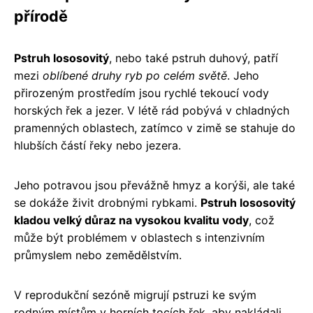
přírodě
Pstruh lososovitý
, nebo také pstruh duhový, patří
mezi
oblíbené druhy ryb po celém světě
. Jeho
přirozeným prostředím jsou rychlé tekoucí vody
horských řek a jezer. V létě rád pobývá v chladných
pramenných oblastech, zatímco v zimě se stahuje do
hlubších částí řeky nebo jezera.
Jeho potravou jsou převážně hmyz a korýši, ale také
se dokáže živit drobnými rybkami.
Pstruh lososovitý
kladou velký důraz na vysokou kvalitu vody
, což
může být problémem v oblastech s intenzivním
průmyslem nebo zemědělstvím.
V reprodukční sezóně migrují pstruzi ke svým
rodným místům v horních tocích řek, aby nakládali