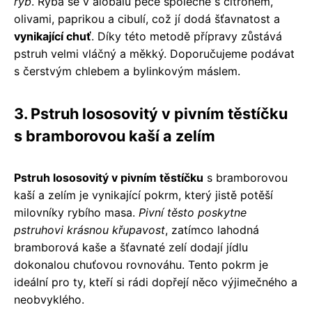
ryb
. Ryba se v alobalu peče společně s citronem,
olivami, paprikou a cibulí, což jí dodá šťavnatost a
vynikající chuť
. Díky této metodě přípravy zůstává
pstruh velmi vláčný a měkký. Doporučujeme podávat
s čerstvým chlebem a bylinkovým máslem.
3. Pstruh lososovitý v pivním těstíčku
s bramborovou kaší a zelím
Pstruh lososovitý v pivním těstíčku
s bramborovou
kaší a zelím je vynikající pokrm, který jistě potěší
milovníky rybího masa.
Pivní těsto poskytne
pstruhovi krásnou křupavost
, zatímco lahodná
bramborová kaše a šťavnaté zelí dodají jídlu
dokonalou chuťovou rovnováhu. Tento pokrm je
ideální pro ty, kteří si rádi dopřejí něco výjimečného a
neobvyklého.