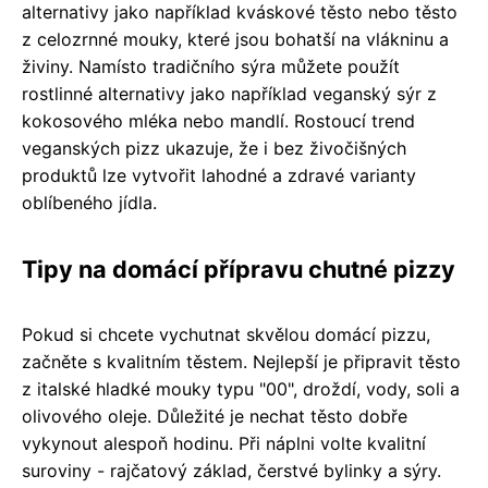
alternativy jako například kváskové těsto nebo těsto
z celozrnné mouky, které jsou bohatší na vlákninu a
živiny. Namísto tradičního sýra můžete použít
rostlinné alternativy jako například veganský sýr z
kokosového mléka nebo mandlí. Rostoucí trend
veganských pizz ukazuje, že i bez živočišných
produktů lze vytvořit lahodné a zdravé varianty
oblíbeného jídla.
Tipy na domácí přípravu chutné pizzy
Pokud si chcete vychutnat skvělou domácí pizzu,
začněte s kvalitním těstem. Nejlepší je připravit těsto
z italské hladké mouky typu "00", droždí, vody, soli a
olivového oleje. Důležité je nechat těsto dobře
vykynout alespoň hodinu. Při náplni volte kvalitní
suroviny - rajčatový základ, čerstvé bylinky a sýry.