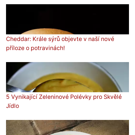
Cheddar: Krále sýrů objevte v naší nové
příloze o potravinách!
5 Vynikající Zeleninové Polévky pro Skvělé
Jídlo