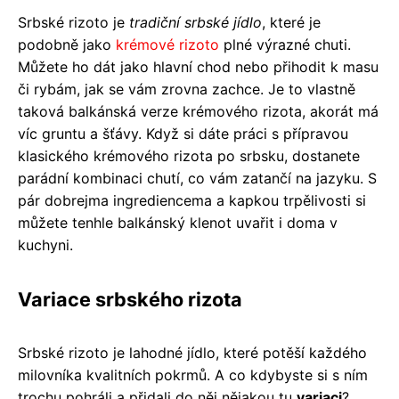
Srbské rizoto je
tradiční srbské jídlo
, které je
podobně jako
krémové rizoto
plné výrazné chuti.
Můžete ho dát jako hlavní chod nebo přihodit k masu
či rybám, jak se vám zrovna zachce. Je to vlastně
taková balkánská verze krémového rizota, akorát má
víc gruntu a šťávy. Když si dáte práci s přípravou
klasického krémového rizota po srbsku, dostanete
parádní kombinaci chutí, co vám zatančí na jazyku. S
pár dobrejma ingrediencema a kapkou trpělivosti si
můžete tenhle balkánský klenot uvařit i doma v
kuchyni.
Variace srbského rizota
Srbské rizoto je lahodné jídlo, které potěší každého
milovníka kvalitních pokrmů. A co kdybyste si s ním
trochu pohráli a přidali do něj nějakou tu
variaci
?