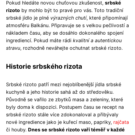
Pokud hledáte novou chuťovou zkušenost,
srbské
rizoto
by mohlo být to pravé pro vás. Toto tradiční
srbské jídlo je plné
výrazných chutí
, které připomínají
atmosféru Balkánu. Připravuje se s velkou pečlivostí a
nákladem času, aby se dosáhlo dokonalého spojení
ingrediencí. Pokud máte rádi
kvalitní a autentickou
stravu
, rozhodně neváhejte ochutnat srbské rizoto.
Historie srbského rizota
Srbské rizoto patří mezi nejoblíbenější jídla srbské
kuchyně a jeho historie sahá až do středověku.
Původně se vařilo ze zbytků masa a zeleniny, které
byly doma k dispozici. Postupem času se recept na
srbské rizoto stále více zdokonaloval a přibývaly
nové ingredience jako je kuřecí maso, papriky,
rajčata
či houby.
Dnes se srbské rizoto vaří téměř v každé