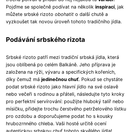
Pojďme se společně podívat na několik
inspirací
, jak
můžete srbské rizoto
obohatit
o další chutě a
vyzkoušet tak novou úroveň tohoto tradičního jídla.
Podávání srbského rizota
Srbské rizoto patří mezi tradiční srbská jídla, která
jsou oblíbená po celém Balkáně. Jeho příprava je
založena na rýži, vývaru a specifických kořeních,
díky čemuž má
jedinečnou chuť
. Pokud se chystáte
podat srbské rizoto jako hlavní jídlo na své oslavě
nebo večeři s rodinou a přáteli, následujte tyto kroky
pro perfektní servírování: použijte hluboký talíř nebo
mísičku, přidejte trochu čerstvého petrželového lístku
pro ozdobu a doporučujeme podat ho s kousky
hrubozrnného chleba. Vaši hosté určitě ocení
autentickou srbskou chuť tohoto skvělého jídla!