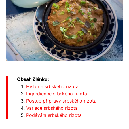
Obsah článku:
Historie srbského rizota
Ingredience srbského rizota
Postup přípravy srbského rizota
Variace srbského rizota
Podávání srbského rizota