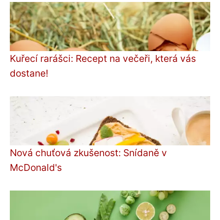
Kuřecí rarášci: Recept na večeři, která vás
dostane!
Nová chuťová zkušenost: Snídaně v
McDonald's