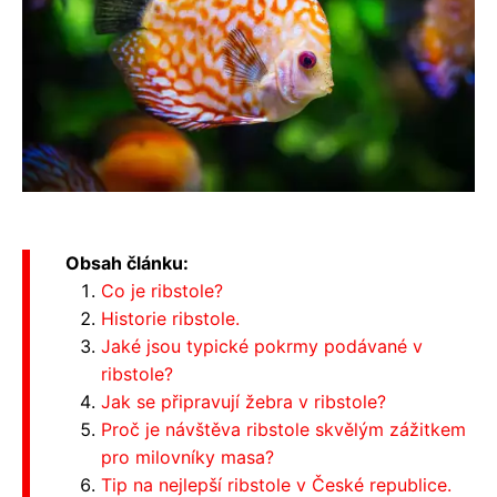
Obsah článku:
Co je ribstole?
Historie ribstole.
Jaké jsou typické pokrmy podávané v
ribstole?
Jak se připravují žebra v ribstole?
Proč je návštěva ribstole skvělým zážitkem
pro milovníky masa?
Tip na nejlepší ribstole v České republice.