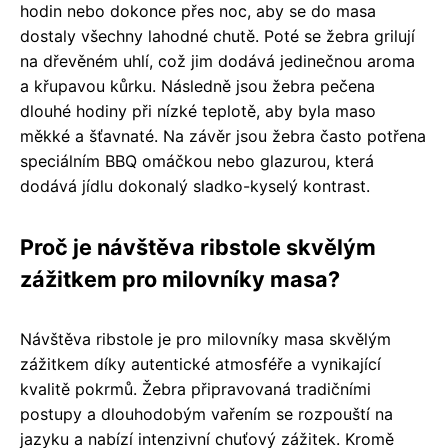
hodin nebo dokonce přes noc, aby se do masa
dostaly všechny lahodné chutě. Poté se žebra grilují
na dřevěném uhlí, což jim dodává jedinečnou aroma
a křupavou kůrku. Následně jsou žebra pečena
dlouhé hodiny při nízké teplotě, aby byla maso
měkké a šťavnaté. Na závěr jsou žebra často potřena
speciálním BBQ omáčkou nebo glazurou, která
dodává jídlu dokonalý sladko-kyselý kontrast.
Proč je návštěva ribstole skvělým
zážitkem pro milovníky masa?
Návštěva ribstole je pro milovníky masa skvělým
zážitkem díky autentické atmosféře a vynikající
kvalitě pokrmů. Žebra připravovaná tradičními
postupy a dlouhodobým vařením se rozpouští na
jazyku a nabízí intenzivní chuťový zážitek. Kromě