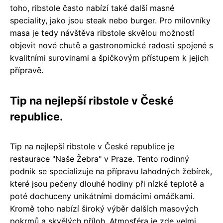
toho, ribstole často nabízí také další masné
speciality, jako jsou steak nebo burger. Pro milovníky
masa je tedy návštěva ribstole skvělou možností
objevit nové chutě a gastronomické radosti spojené s
kvalitními surovinami a špičkovým přístupem k jejich
přípravě.
Tip na nejlepší ribstole v České
republice.
Tip na nejlepší ribstole v České republice je
restaurace "Naše Žebra" v Praze. Tento rodinný
podnik se specializuje na přípravu lahodných žebírek,
které jsou pečeny dlouhé hodiny při nízké teplotě a
poté dochuceny unikátními domácími omáčkami.
Kromě toho nabízí široký výběr dalších masových
pokrmů a skvělých příloh. Atmosféra je zde velmi