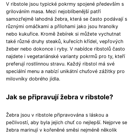
V ribstole jsou typické pokrmy spojené především s
grilováním masa. Mezi nejoblíbenější patří
samozřejmě lahodná žebra, která se často podávají s
různými omáčkami a přílohami jako jsou hranolky
nebo kukuřice. Kromě žebírek si můžete vychutnat
také různé druhy steaků, kuřecích křídel, vepřových
žeber nebo dokonce i ryby. V nabídce ribstolů často
najdete i vegetariánské varianty pokrmů pro ty, kteří
preferují rostlinnou stravu. Každý ribstol má své
speciální menu a nabízí unikátní chuťové zážitky pro
milovníky dobrého jídla.
Jak se připravují žebra v ribstole?
Žebra jsou v ribstole připravována s láskou a
pečlivostí, aby byla jejich chuť co nejlepší. Nejprve se
žebra marinují v kořeněné směsi nejméně několik