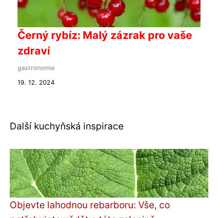
Černý rybíz: Malý zázrak pro vaše
zdraví
gastronomie
19. 12. 2024
Další kuchyňská inspirace
Objevte lahodnou rebarboru: Vše, co