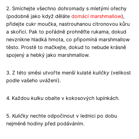
2. Smíchejte všechno dohromady s mletými ořechy
(podobně jako když děláte
domácí marshmallow
),
přidejte cukr moučka, nastrouhanou citronovou kůru
a skořici. Pak to pořádně prohněťte rukama, dokud
nevznikne hladká hmota, co připomíná marshmallow
těsto. Prostě to mačkejte, dokud to nebude krásně
spojený a hebký jako marshmallow.
3. Z této směsi utvořte menší kulaté
kuličky
(velikost
podle vašeho uvážení).
4. Každou
kulku
obalte v kokosových lupínkách.
5.
Kuličky
nechte odpočinout v lednici po dobu
nejméně hodiny před podáváním.