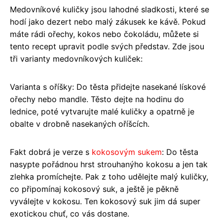
Medovníkové kuličky jsou lahodné sladkosti, které se
hodí jako dezert nebo malý zákusek ke kávě. Pokud
máte rádi ořechy, kokos nebo čokoládu, můžete si
tento recept upravit podle svých představ. Zde jsou
tři varianty medovníkových kuliček:
Varianta s oříšky: Do těsta přidejte nasekané lískové
ořechy nebo mandle. Těsto dejte na hodinu do
lednice, poté vytvarujte malé kuličky a opatrně je
obalte v drobně nasekaných oříšcích.
Fakt dobrá je verze s
kokosovým sukem
: Do těsta
nasypte pořádnou hrst strouhanýho kokosu a jen tak
zlehka promíchejte. Pak z toho udělejte malý kuličky,
co připomínaj kokosový suk, a ještě je pěkně
vyválejte v kokosu. Ten kokosový suk jim dá super
exotickou chuť, co vás dostane.