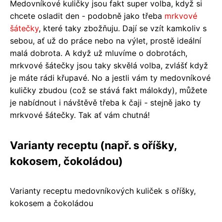
Medovníkové kuličky jsou fakt super volba, když si
chcete osladit den - podobně jako třeba
mrkvové
šátečky
, které taky zbožňuju. Dají se vzít kamkoliv s
sebou, ať už do práce nebo na výlet, prostě ideální
malá dobrota. A když už mluvíme o dobrotách,
mrkvové šátečky jsou taky skvělá volba, zvlášť když
je máte rádi křupavé. No a jestli vám ty medovníkové
kuličky zbudou (což se stává fakt málokdy), můžete
je nabídnout i návštěvě třeba k čaji - stejně jako ty
mrkvové šátečky. Tak ať vám chutná!
Varianty receptu (např. s oříšky,
kokosem, čokoládou)
Varianty receptu medovníkových kuliček s oříšky,
kokosem a čokoládou