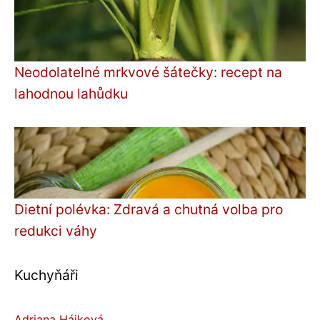
Neodolatelné mrkvové šátečky: recept na
lahodnou lahůdku
Dietní polévka: Zdravá a chutná volba pro
redukci váhy
Kuchyňáři
Adriana Hájková