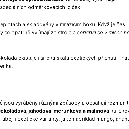
speciálních odměrkovacích lžiček.
 teplotách a skladovány v mrazícím boxu. Když je čas
y se opatrně vyjímají ze stroje a
servírují se v misce n
koláda existuje i široká škála exotických příchutí – nap
lenka.
ré jsou vyráběny různými způsoby a obsahují rozmanit
 čokoládová, jahodová, meruňková a malinová
kuličko
rábějí i exotické varianty, jako například mango, anan