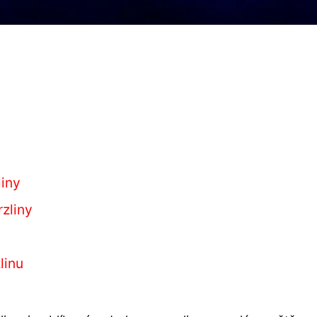
liny
zliny
linu