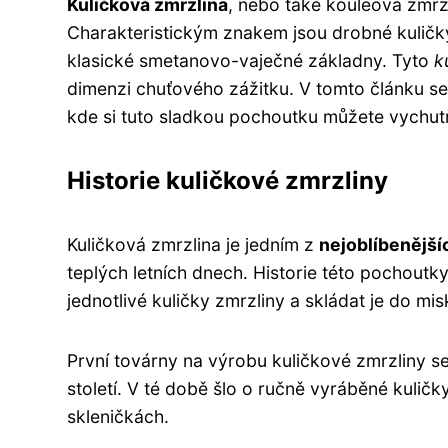
Kuličková zmrzlina
, nebo také kouleová zmrz
Charakteristickým znakem jsou drobné kuličk
klasické smetanovo-vaječné základny. Tyto
k
dimenzi chuťového zážitku. V tomto článku se 
kde si tuto sladkou pochoutku můžete vychut
Historie kuličkové zmrzliny
Kuličková zmrzlina je jedním z
nejoblíbenější
teplých letních dnech. Historie této pochoutk
jednotlivé kuličky zmrzliny a skládat je do mi
První továrny na výrobu kuličkové zmrzliny s
století. V té době šlo o ručně vyráběné kuličk
skleničkách.