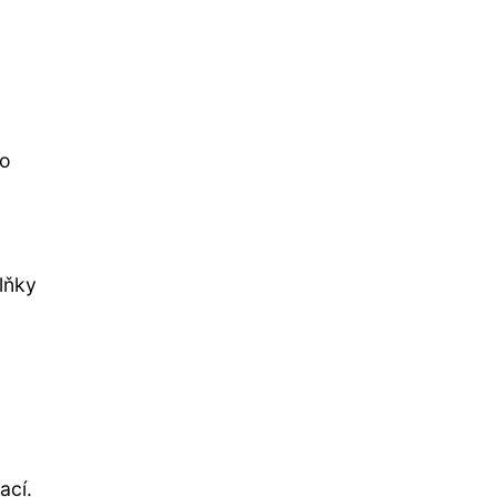
ro
lňky
ací.