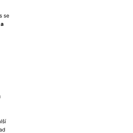
s se
 a
u
lší
lad