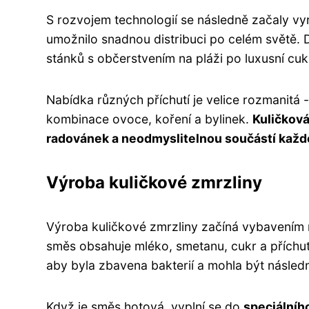
S rozvojem technologií se následně začaly vy
umožnilo snadnou distribuci po celém světě. 
stánků s občerstvením na pláži po luxusní cuk
Nabídka různých příchutí je velice rozmanitá 
kombinace ovoce, koření a bylinek.
Kuličková
radovánek a neodmyslitelnou součástí každ
Výroba kuličkové zmrzliny
Výroba kuličkové zmrzliny začíná vybavením m
směs obsahuje mléko, smetanu, cukr a příchutě
aby byla zbavena bakterií a mohla být násle
Když je směs hotová, vyplní se do
speciálního