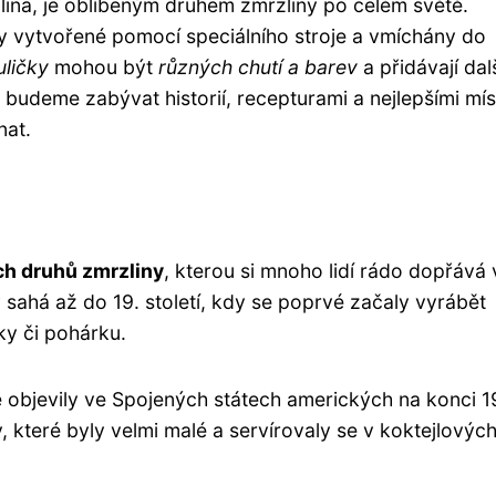
lina, je oblíbeným druhem zmrzliny po celém světě.
y vytvořené pomocí speciálního stroje a vmíchány do
uličky
mohou být
různých chutí a barev
a přidávají dal
budeme zabývat historií, recepturami a nejlepšími mís
nat.
ch druhů zmrzliny
, kterou si mnoho lidí rádo dopřává 
y sahá až do 19. století, kdy se poprvé začaly vyrábět
sky či pohárku.
e objevily ve Spojených státech amerických na konci 1
y, které byly velmi malé a servírovaly se v koktejlovýc