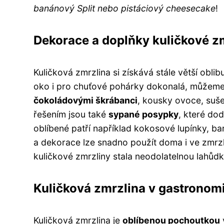
banánový Split nebo pistáciový cheesecake
!
Dekorace a doplňky kuličkové z
Kuličková zmrzlina si získává stále větší obli
oko i pro chuťové pohárky dokonalá, můžeme 
čokoládovými škrábanci
, kousky ovoce, suš
řešením jsou také
sypané posypky
, které do
oblíbené patří například kokosové lupínky, b
a dekorace lze snadno použít doma i ve zmrz
kuličkové zmrzliny stala neodolatelnou lahůd
Kuličková zmrzlina v gastronomi
Kuličková zmrzlina je
oblíbenou pochoutkou