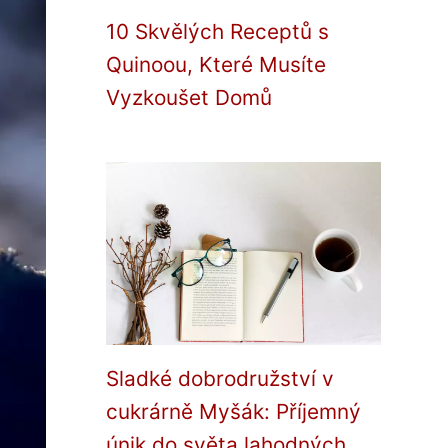
10 Skvělých Receptů s
Quinoou, Které Musíte
Vyzkoušet Domů
Sladké dobrodružství v
cukrárně Myšák: Příjemný
únik do světa lahodných