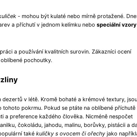
kuliček
- mohou být kulaté nebo mírně protažené. Dne
barev a příchutí v jednom kelímku nebo
speciální vzory
ráci a používání kvalitních surovin. Zákazníci ocení
o oblíbené pochoutky.
zliny
ch dezertů v létě. Kromě bohaté a krémové textury, jso
tohoto pokrmu. Pokud se ptáte na oblíbené příchutě
huti a preference každého člověka. Nicméně nespočet
anilku, čokoládu, jahodu, malinu, borůvky, pistácii a da
populární také
kuličky s ovocem či ořechy
jako napřík