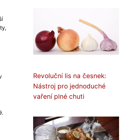
ší
ty,
Revoluční lis na česnek:
v
Nástroj pro jednoduché
vaření plné chuti
9.
h