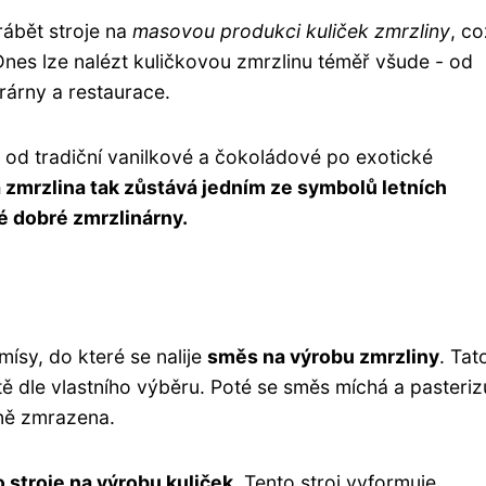
rábět stroje na
masovou produkci kuliček zmrzliny
, co
Dnes lze nalézt kuličkovou zmrzlinu téměř všude - od
rárny a restaurace.
- od tradiční vanilkové a čokoládové po exotické
 zmrzlina tak zůstává jedním ze symbolů letních
é dobré zmrzlinárny.
ísy, do které se nalije
směs na výrobu zmrzliny
. Tat
 dle vlastního výběru. Poté se směs míchá a pasteriz
dně zmrazena.
 stroje na výrobu kuliček
. Tento stroj vyformuje