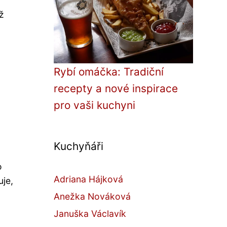
ž
Rybí omáčka: Tradiční
recepty a nové inspirace
pro vaši kuchyni
Kuchyňáři
o
Adriana Hájková
uje,
Anežka Nováková
Januška Václavík