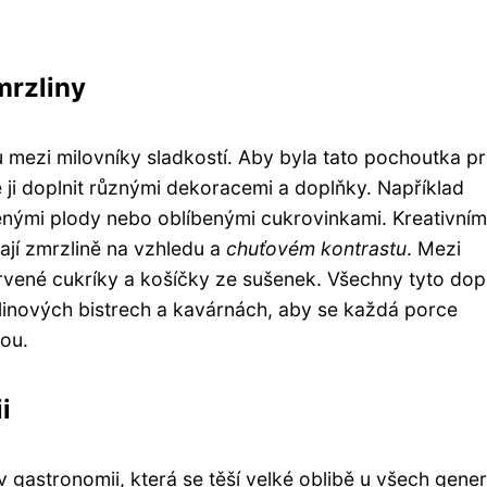
mrzliny
bu mezi milovníky sladkostí. Aby byla tato pochoutka p
ji doplnit různými dekoracemi a doplňky. Například
enými plody nebo oblíbenými cukrovinkami. Kreativním
dají zmrzlině na vzhledu a
chuťovém kontrastu
. Mezi
arvené cukríky a košíčky ze sušenek. Všechny tyto dop
linových bistrech a kavárnách, aby se každá porce
kou.
i
v gastronomii, která se těší velké oblibě u všech gener