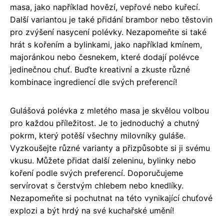
masa, jako například hovězí, vepřové nebo kuřecí.
Další variantou je také přidání brambor nebo těstovin
pro zvýšení nasycení polévky. Nezapomeňte si také
hrát s kořením a bylinkami, jako například kmínem,
majoránkou nebo česnekem, které dodají polévce
jedinečnou chuť. Buďte kreativní a zkuste různé
kombinace ingrediencí dle svých preferencí!
Gulášová polévka z mletého masa je skvělou volbou
pro každou příležitost. Je to jednoduchý a chutný
pokrm, který potěší všechny milovníky guláše.
Vyzkoušejte různé varianty a přizpůsobte si ji svému
vkusu. Můžete přidat další zeleninu, bylinky nebo
koření podle svých preferencí. Doporučujeme
servírovat s čerstvým chlebem nebo knedlíky.
Nezapomeňte si pochutnat na této vynikající chuťové
explozi a být hrdý na své kuchařské umění!