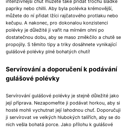
intenzivnější chuť můžete také přidat trochu sladké
papriky nebo chilli. Aby byla polévka krémovější,
můžete do ní přidat lžíci rajčatového protlaku nebo
kečupu. A nakonec, pro dokonalou konzistenci
polévky je důležité ji vařit na mírném ohni po
dostatečnou dobu, aby se maso změkčilo a chutě se
propojily. S těmito tipy a triky dosáhnete vynikající
gulášové polévky plné bohatých chutí!
Servírování a doporučení k podávání
gulášové polévky
Servírování gulášové polévky je stejně důležité jako
její příprava. Nezapomeňte ji podávat horkou, aby si
hosté mohli vychutnat její lahodnou chuť. Doporučuji
ji servírovat ve velkých hlubokých talířích, aby se do
nich vešla bohatá porce. Jako přílohu k gulášové