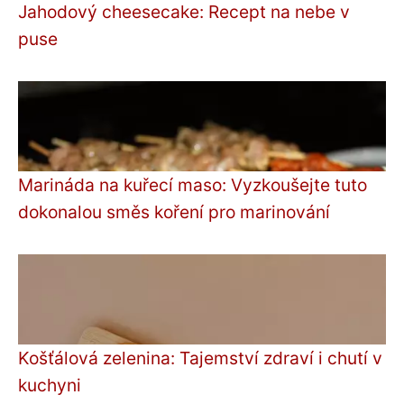
Jahodový cheesecake: Recept na nebe v
puse
Marináda na kuřecí maso: Vyzkoušejte tuto
dokonalou směs koření pro marinování
Košťálová zelenina: Tajemství zdraví i chutí v
kuchyni