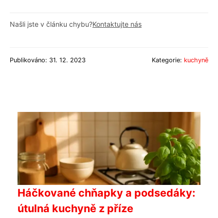
Našli jste v článku chybu?
Kontaktujte nás
Publikováno: 31. 12. 2023
Kategorie:
kuchyně
Háčkované chňapky a podsedáky:
útulná kuchyně z příze