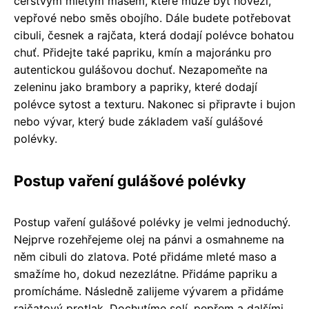
čerstvým mletým masem, které může být hovězí,
vepřové nebo směs obojího. Dále budete potřebovat
cibuli, česnek a rajčata, která dodají polévce bohatou
chuť. Přidejte také papriku, kmín a majoránku pro
autentickou gulášovou dochuť. Nezapomeňte na
zeleninu jako brambory a papriky, které dodají
polévce sytost a texturu. Nakonec si připravte i bujon
nebo vývar, který bude základem vaší gulášové
polévky.
Postup vaření gulášové polévky
Postup vaření gulášové polévky je velmi jednoduchý.
Nejprve rozehřejeme olej na pánvi a osmahneme na
něm cibuli do zlatova. Poté přidáme mleté maso a
smažíme ho, dokud nezezlátne. Přidáme papriku a
promícháme. Následně zalijeme vývarem a přidáme
rajčatový protlak. Dochutíme solí, pepřem a dalšími