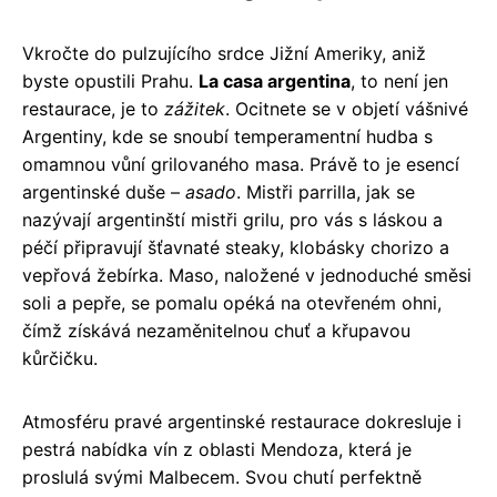
Vkročte do pulzujícího srdce Jižní Ameriky, aniž
byste opustili Prahu.
La casa argentina
, to není jen
restaurace, je to
zážitek
. Ocitnete se v objetí vášnivé
Argentiny, kde se snoubí temperamentní hudba s
omamnou vůní grilovaného masa. Právě to je esencí
argentinské duše –
asado
. Mistři parrilla, jak se
nazývají argentinští mistři grilu, pro vás s láskou a
péčí připravují šťavnaté steaky, klobásky chorizo a
vepřová žebírka. Maso, naložené v jednoduché směsi
soli a pepře, se pomalu opéká na otevřeném ohni,
čímž získává nezaměnitelnou chuť a křupavou
kůrčičku.
Atmosféru pravé argentinské restaurace dokresluje i
pestrá nabídka vín z oblasti Mendoza, která je
proslulá svými Malbecem. Svou chutí perfektně