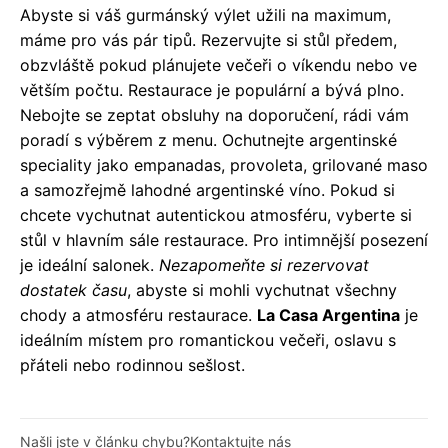
Abyste si váš gurmánský výlet užili na maximum,
máme pro vás pár tipů. Rezervujte si stůl předem,
obzvláště pokud plánujete večeři o víkendu nebo ve
větším počtu. Restaurace je populární a bývá plno.
Nebojte se zeptat obsluhy na doporučení, rádi vám
poradí s výběrem z menu. Ochutnejte argentinské
speciality jako empanadas, provoleta, grilované maso
a samozřejmě lahodné argentinské víno. Pokud si
chcete vychutnat autentickou atmosféru, vyberte si
stůl v hlavním sále restaurace. Pro intimnější posezení
je ideální salonek.
Nezapomeňte si rezervovat
dostatek času
, abyste si mohli vychutnat všechny
chody a atmosféru restaurace.
La Casa Argentina
je
ideálním místem pro romantickou večeři, oslavu s
přáteli nebo rodinnou sešlost.
Našli jste v článku chybu?
Kontaktujte nás