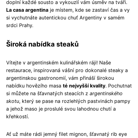
doplní každé sousto a vykouzlí vám úsměv na tváři.
La casa argentina
je místem, kde se zastaví čas a vy
si vychutnáte autentickou chuť Argentiny v samém
srdci Prahy.
Široká nabídka steaků
Vítejte v argentinském kulinářském ráji! Naše
restaurace, inspirovaná vášní pro dokonalé steaky a
argentinskou gastronomií, vám přináší širokou
nabídku hovězího masa
té nejvyšší kvality
. Pochutnat
si můžete na šťavnatých steacích z
argentinského
skotu
, který se pase na rozlehlých pastvinách pampy
a jehož maso je proslulé svou lahodnou chutí a
křehkostí.
Ať už máte rádi jemný filet mignon, šťavnatý rib eye