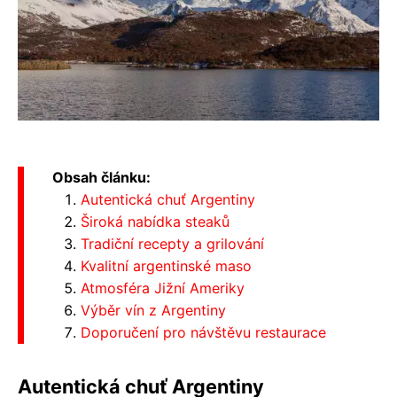
Obsah článku:
Autentická chuť Argentiny
Široká nabídka steaků
Tradiční recepty a grilování
Kvalitní argentinské maso
Atmosféra Jižní Ameriky
Výběr vín z Argentiny
Doporučení pro návštěvu restaurace
Autentická chuť Argentiny