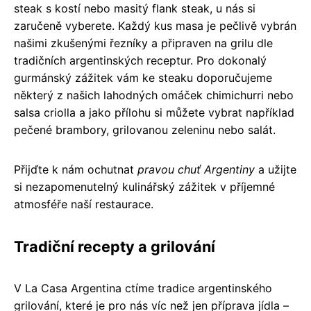
steak s kostí nebo masitý flank steak, u nás si
zaručeně vyberete. Každý kus masa je pečlivě vybrán
našimi zkušenými řezníky a připraven na grilu dle
tradičních argentinských receptur. Pro dokonalý
gurmánský zážitek vám ke steaku doporučujeme
některý z našich lahodných omáček chimichurri nebo
salsa criolla a jako přílohu si můžete vybrat například
pečené brambory, grilovanou zeleninu nebo salát.
Přijďte k nám ochutnat
pravou chuť Argentiny
a užijte
si nezapomenutelný kulinářský zážitek v příjemné
atmosféře naší restaurace.
Tradiční recepty a grilování
V La Casa Argentina ctíme tradice argentinského
grilování, které je pro nás víc než jen příprava jídla –