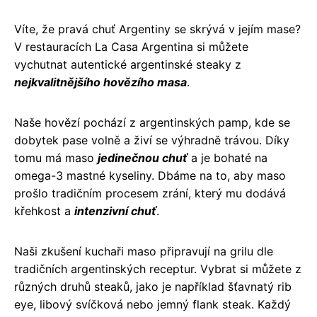
Víte, že pravá chuť Argentiny se skrývá v jejím mase?
V restauracích La Casa Argentina si můžete
vychutnat autentické argentinské steaky z
nejkvalitnějšího hovězího masa
.
Naše hovězí pochází z argentinských pamp, kde se
dobytek pase volně a živí se výhradně trávou. Díky
tomu má maso
jedinečnou chuť
a je bohaté na
omega-3 mastné kyseliny. Dbáme na to, aby maso
prošlo tradičním procesem zrání, který mu dodává
křehkost a
intenzivní chuť
.
Naši zkušení kuchaři maso připravují na grilu dle
tradičních argentinských receptur. Vybrat si můžete z
různých druhů steaků, jako je například šťavnatý rib
eye, libový svíčková nebo jemný flank steak. Každý