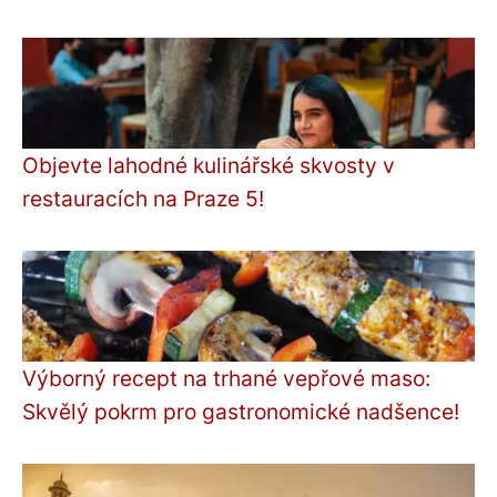
Objevte lahodné kulinářské skvosty v
restauracích na Praze 5!
Výborný recept na trhané vepřové maso:
Skvělý pokrm pro gastronomické nadšence!