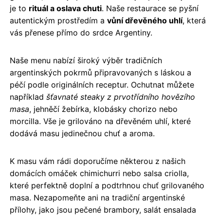
je to
rituál a oslava chuti
. Naše restaurace se pyšní
autentickým prostředím a
vůní dřevěného uhlí
, která
vás přenese přímo do srdce Argentiny.
Naše menu nabízí široký výběr tradičních
argentinských pokrmů připravovaných s láskou a
péčí podle originálních receptur. Ochutnat můžete
například
šťavnaté steaky z prvotřídního hovězího
masa
, jehněčí žebírka, klobásky chorizo nebo
morcilla. Vše je grilováno na dřevěném uhlí, které
dodává masu jedinečnou chuť a aroma.
K masu vám rádi doporučíme některou z našich
domácích omáček chimichurri nebo salsa criolla,
které perfektně doplní a podtrhnou chuť grilovaného
masa. Nezapomeňte ani na tradiční argentinské
přílohy, jako jsou pečené brambory, salát ensalada